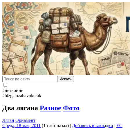
Искать
#нетвойне
#bizgatozahavokerak
Два лягана
Разное
Фото
Ляган
Орнамент
Среда, 18 мая, 2011
(15 лет назад)
|
Добавить в закладки
|
EC