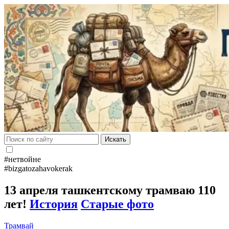
Искать
#нетвойне
#bizgatozahavokerak
13 апреля ташкентскому трамваю 110
лет!
История
Старые фото
Трамвай