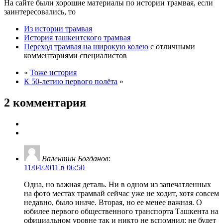
На сайте были хорошие материалы по истории трамвая, если
заинтересовались, то
Из истории трамвая
История ташкентского трамвая
Переход трамвая на широкую колею
с отличными
комментариями специалистов
«
Тоже история
К 50-летию первого полёта
»
2 комментария
Валентин Богданов
:
11/04/2011 в 06:50
Одна, но важная деталь. Ни в одном из запечатленных
на фото местах трамвай сейчас уже не ходит, хотя совсем
недавно, было иначе. Вторая, но ее менее важная. О
юбилее первого общественного транспорта Ташкента на
официальном уровне так и никто не вспомнил: не будет