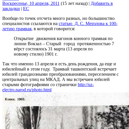
Воскресенье, 10 апреля, 2011
(15 лет назад)
|
Добавить в
закладки
|
EC
Вообще-то точек отсчета много разных, но большинство
специалистов ссылаются на
статью Д. С. Мерзлова к 100-
летию трамвая
, в которой говорится:
Открытие движения вагонов конного трамвая по
линии Вокзал – Старый город протяженностью 7
вёрст состоялось 31 марта (13 апреля по
новому стилю) 1901 г.
Так что именно 13 апреля и есть день рождения, да еще и
юбилейный в этом году. Трамвай ташкентский встречает
юбилей грандиозными преобразованиями, переселением с
центральных улиц на МКАД. А мы встречаеи юбилей
старыми фотографиями со странички
http://uz-
electro.narod.ru/photo.html