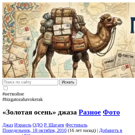
Искать
#нетвойне
#bizgatozahavokerak
«Золотая осень» джаза
Разное
Фото
Джаз
Израиль
ОДО
Р. Шагаев
Фестиваль
Понедельник, 18 октября, 2010
(16 лет назад)
|
Добавить в