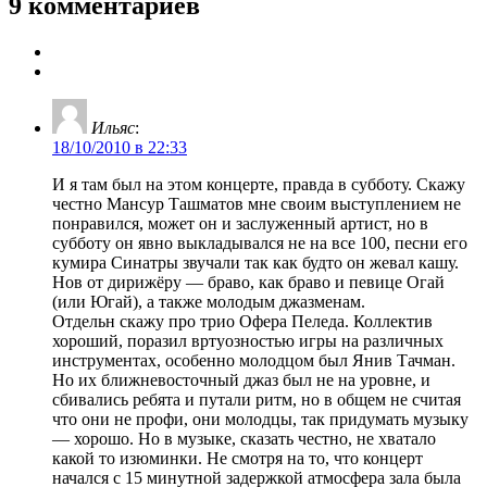
9 комментариев
Ильяс
:
18/10/2010 в 22:33
И я там был на этом концерте, правда в субботу. Скажу
честно Мансур Ташматов мне своим выступлением не
понравился, может он и заслуженный артист, но в
субботу он явно выкладывался не на все 100, песни его
кумира Синатры звучали так как будто он жевал кашу.
Нов от дирижёру — браво, как браво и певице Огай
(или Югай), а также молодым джазменам.
Отдельн скажу про трио Офера Пеледа. Коллектив
хороший, поразил вртуозностью игры на различных
инструментах, особенно молодцом был Янив Тачман.
Но их ближневосточный джаз был не на уровне, и
сбивались ребята и путали ритм, но в общем не считая
что они не профи, они молодцы, так придумать музыку
— хорошо. Но в музыке, сказать честно, не хватало
какой то изюминки. Не смотря на то, что концерт
начался с 15 минутной задержкой атмосфера зала была