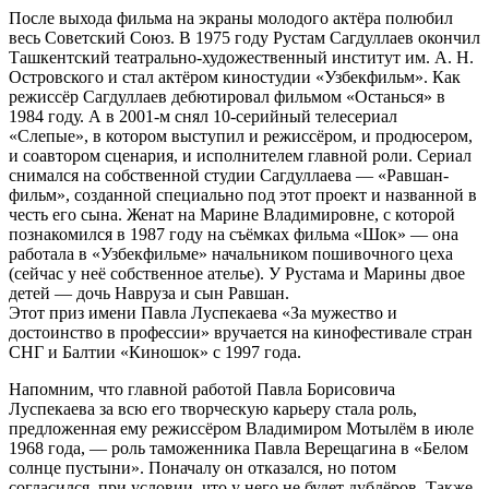
После выхода фильма на экраны молодого актёра полюбил
весь Советский Союз. В 1975 году Рустам Сагдуллаев окончил
Ташкентский театрально-художественный институт им. А. Н.
Островского и стал актёром киностудии «Узбекфильм». Как
режиссёр Сагдуллаев дебютировал фильмом «Останься» в
1984 году. А в 2001-м снял 10-серийный телесериал
«Слепые», в котором выступил и режиссёром, и продюсером,
и соавтором сценария, и исполнителем главной роли. Сериал
снимался на собственной студии Сагдуллаева — «Равшан-
фильм», созданной специально под этот проект и названной в
честь его сына. Женат на Марине Владимировне, с которой
познакомился в 1987 году на съёмках фильма «Шок» — она
работала в «Узбекфильме» начальником пошивочного цеха
(сейчас у неё собственное ателье). У Рустама и Марины двое
детей — дочь Навруза и сын Равшан.
Этот приз имени Павла Луспекаева «За мужество и
достоинство в профессии» вручается на кинофестивале стран
СНГ и Балтии «Киношок» с 1997 года.
Напомним, что главной работой Павла Борисовича
Луспекаева за всю его творческую карьеру стала роль,
предложенная ему режиссёром Владимиром Мотылём в июле
1968 года, — роль таможенника Павла Верещагина в «Белом
солнце пустыни». Поначалу он отказался, но потом
согласился, при условии, что у него не будет дублёров. Также