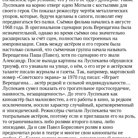
Луспекаев на корню отверг идею Мотыля с костылями для
своего героя. Он показал режиссёру чертёж металлических
упоров, которые, будучи вделаны в сапоги, позволят ему
передвигаться без палки. Съёмки фильма начались в августе
1968 года. В оригинальном сценарии роль Верещагина была
незначительной, однако во время съёмки она значительно
расширилась за счёт сцен, полностью построенных на
импровизации. Связь между актёром и его героем была
настолько сильной, что съёмочная группа начала называть
Верещагина Паша (Павел), хотя по сценарию его звали
Александр. После выхода картины на Луспекаева обрушился
триумф, его узнавали на улице, о нём, о его игре и актёрском
таланте писали журналы и газеты. Так, например, мартовский
номер «Советского экрана» за 1970 год писал: «Играет
Верещагина… актёр редкой и сильной индивидуальности…
Луспекаев сумел показать его трогательное простосердечие,
наивность, незащищенность». До этого Луспекаев как
киноактёр был малоизвестен, а его работы в кино, за редким
исключением, носили характер случайный, кратковременный
и эпизодический. Режиссёры считали Луспекаева чисто
театральным актёром, поэтому если и приглашали его на роль,
то ограничивались либо ролями второго плана, либо
эпизодами. Да и сам Павел Борисович ролям в кино
предпочитал роли в театре и многие свои киноопыты не