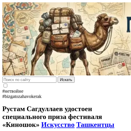
Искать
#нетвойне
#bizgatozahavokerak
Рустам Сагдуллаев удостоен
специального приза фестиваля
«Киношок»
Искусство
Ташкентцы