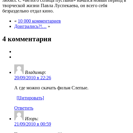
любил. С «Белого солнца пустыни» начался новый период в
творческой жизни Павла Луспекаева, он всего себя
безраздельно отдал кино.
«
10 000 комментариев
Доигрались?!…
»
4 комментария
Владимир
:
20/09/2010 в 22:26
А где можно скачать фильм Слепые.
[Цитировать]
Ответить
Игорь
:
21/09/2010 в 00:59