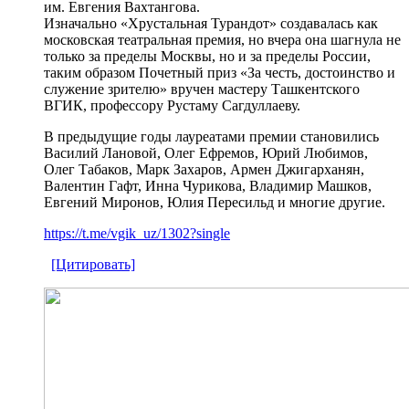
им. Евгения Вахтангова.
Изначально «Хрустальная Турандот» создавалась как
московская театральная премия, но вчера она шагнула не
только за пределы Москвы, но и за пределы России,
таким образом Почетный приз «За честь, достоинство и
служение зрителю» вручен мастеру Ташкентского
ВГИК, профессору Рустаму Сагдуллаеву.
В предыдущие годы лауреатами премии становились
Василий Лановой, Олег Ефремов, Юрий Любимов,
Олег Табаков, Марк Захаров, Армен Джигарханян,
Валентин Гафт, Инна Чурикова, Владимир Машков,
Евгений Миронов, Юлия Пересильд и многие другие.
https://t.me/vgik_uz/1302?single
[Цитировать]