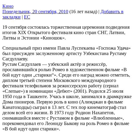
Кино
Понедельник, 20 сентября, 2010
(16 лет назад)
|
Добавить в
закладки
|
EC
19 сентября состоялась торжественная церемония подведения
итогов XIX Открытого фестиваля кино стран СНГ, Латвии,
Литвы и Эстонии «Киношок».
Специальный приз имени Павла Луспекаева «Госпожа Удача»
был присужден заслуженному артисту Узбекистана Рустаму
Сагдуллаеву.
Рустам Сагдуллаев — узбекский актёр и режиссёр,
прославившийся ролью Ромео в художественном фильме «В
бой идут одни „старики“». Среди его наград можно отметить,
диплом третьей степени Московского международного
фестиваля телефильмов за режиссерскую работу (сериал
«Слепые») в номинации «Дебют» (2001). Родился 25 июля
1950 года в Ташкенте. Учась в школе, занимался в драмкружке
Дома пионеров. Первую роль в кино (Алимджан в фильме
Канатоходцы) сыграл в 13 лет. С тех пор кинематограф стал
делом всей его жизни. В 1973 году Родион Нахапетов,
снимавшийся вместе с Рустамом в фильме «Влюбленные»,
порекомендовал его Леониду Быкову на роль Ромео в фильме
«В бой идут одни старики».