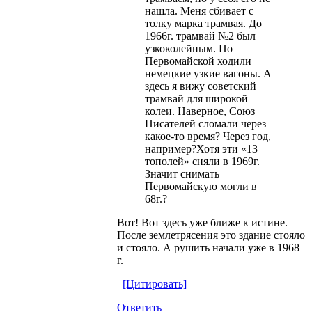
нашла. Меня сбивает с
толку марка трамвая. До
1966г. трамвай №2 был
узкоколейным. По
Первомайской ходили
немецкие узкие вагоны. А
здесь я вижу советский
трамвай для широкой
колеи. Наверное, Союз
Писателей сломали через
какое-то время? Через год,
например?Хотя эти «13
тополей» сняли в 1969г.
Значит снимать
Первомайскую могли в
68г.?
Вот! Вот здесь уже ближе к истине.
После землетрясения это здание стояло
и стояло. А рушить начали уже в 1968
г.
[Цитировать]
Ответить