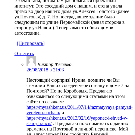
Узбекистана, потом там располагался проектный
институт. Это соседний дом с нашим, и стена упала
прямо во двор нашего дома ул.Алексея Толстого (ранее
ул.Почтовая) д. 7. Но пострадавшее здание было
следующим по улице Первомайской (левая сторона в
сторону ул.Навои ). Теперь вместо обоих домов
автостоянка.
[Цитировать]
Ответить
Виктор Фесенко
:
26/08/2018 в 21:03
Настоящий сюрприз! Ирина, помните ли Вы
фамилии Ваших соседей через стенку в доме 7 на
Почтовой? Но не Коробовых. Предлагаю
ознакомиться со следующими статьями на этом
сайте по ссылкам:
https://mytashkent.uz/2011/07/14/razmatyvaya-pamyati-
vereteno-nachalo/
и
https://mytashkent.uz/2013/02/16/yaponec-i-shved-v-
staroj-francii/
. Предлагаю повспоминать о давних
временах на Почтовой в личной переписке. Мой
эл. адрес может Вам сообщить Евгений