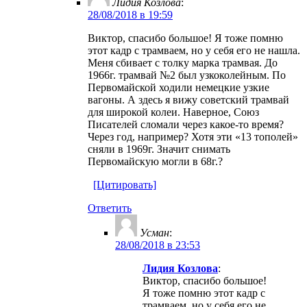
Лидия Козлова
:
28/08/2018 в 19:59
Виктор, спасибо большое! Я тоже помню
этот кадр с трамваем, но у себя его не нашла.
Меня сбивает с толку марка трамвая. До
1966г. трамвай №2 был узкоколейным. По
Первомайской ходили немецкие узкие
вагоны. А здесь я вижу советский трамвай
для широкой колеи. Наверное, Союз
Писателей сломали через какое-то время?
Через год, например? Хотя эти «13 тополей»
сняли в 1969г. Значит снимать
Первомайскую могли в 68г.?
[Цитировать]
Ответить
Усман
:
28/08/2018 в 23:53
Лидия Козлова
:
Виктор, спасибо большое!
Я тоже помню этот кадр с
трамваем, но у себя его не