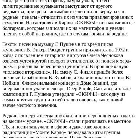
когда ректор института физкультуры узнал, что его
лимитированные музыканты выступают от другого
ведомства, пригрозил ансамблю: если они не вернуться в
родные «пенаты» отчислить их из числа привилегированных
студентов. На гастролях в Карши «СКИФЫ» познакомились с
болгарами, которые записали их на магнитофон и увезли
пленку с собой на родину, где по слухам гоняли на родине.
Тексты песен на музыку Г. Пушена в то время писал
журналист В. Энкер. Расцвет группы приходится на 1972 г.
когда с появлением гитариста-виртуоза Олега Чеснокова
ознаменуется крутой поворот в стилистике от попсы к хард-
року. Произошла переоценка ценностей. В прошлое кануло
«польское вторжение». На смену С. Физля пришёл более
роковый барабанщик В. Зурабов, а клавишника потеснил В.
Нойкин. Феноменальный концерт в Доме Знаний, где
впервые прозвучали шедевры Deep Purple, Сантаны, а также
композиции Г. Пушена утвердили «СКИФЫ» как одну из
самых крутых групп и о ней стали говорить, как о новой
звезде местного значения.
Редкие концерты всегда проходили при переполненых залах и
на высшем уровне. «СКИФЫ» стали приглашать на местное
ТВ, и песни зазвучали в эфире и даже закордонная
радиостанция «Монте-Карло» передавала хиты группы
неизвестно как туда попавшие. На гребне славы