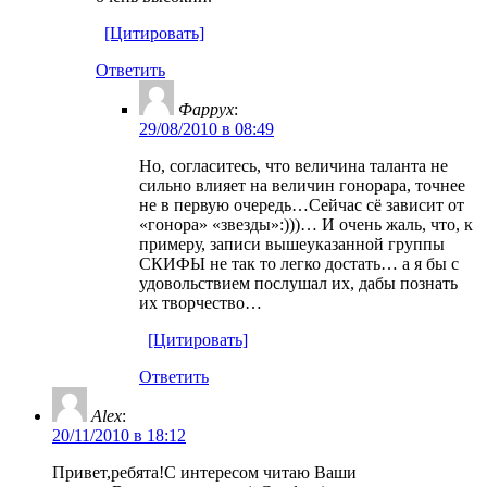
[Цитировать]
Ответить
Фаррух
:
29/08/2010 в 08:49
Но, согласитесь, что величина таланта не
сильно влияет на величин гонорара, точнее
не в первую очередь…Сейчас сё зависит от
«гонора» «звезды»:)))… И очень жаль, что, к
примеру, записи вышеуказанной группы
СКИФЫ не так то легко достать… а я бы с
удовольствием послушал их, дабы познать
их творчество…
[Цитировать]
Ответить
Alex
:
20/11/2010 в 18:12
Привет,ребята!С интересом читаю Ваши