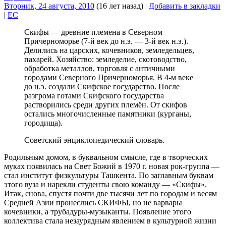
Вторник, 24 августа, 2010
(16 лет назад)
|
Добавить в закладки
|
EC
Скифы — древние племена в Северном
Причерноморье (7-й век до н.э. — 3-й век н.э.).
Делились на царских, кочевников, земледельцев,
пахарей. Хозяйство: земледелие, скотоводство,
обработка металлов, торговля с античными
городами Северного Причерноморья. В 4-м веке
до н.э. создали Скифское государство. После
разгрома готами Скифского государства
растворились среди других племён. От скифов
остались многочисленные памятники (курганы,
городища).
Советский энциклопедический словарь.
Родильным домом, в буквальном смысле, где в творческих
муках появилась на Свет Божий в 1970 г. новая рок-группа —
стал институт физкультуры Ташкента. По заглавным буквам
этого вуза и нарекли студенты свою команду — «Скифы».
Итак, снова, спустя почти две тысячи лет по городам и весям
Средней Азии пронеслись СКИФЫ, но не варвары
кочевники, а трубадуры-музыканты. Появление этого
коллектива стала незаурядным явлением в культурной жизни