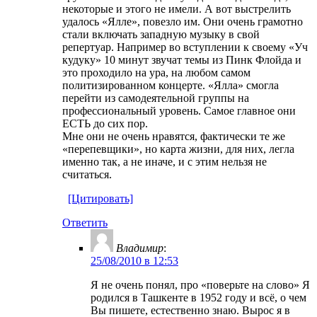
некоторые и этого не имели. А вот выстрелить
удалось «Ялле», повезло им. Они очень грамотно
стали включать западную музыку в свой
репертуар. Например во вступлении к своему «Уч
кудуку» 10 минут звучат темы из Пинк Флойда и
это проходило на ура, на любом самом
политизированном концерте. «Ялла» смогла
перейти из самодеятельной группы на
профессиональный уровень. Самое главное они
ЕСТЬ до сих пор.
Мне они не очень нравятся, фактически те же
«перепевщики», но карта жизни, для них, легла
именно так, а не иначе, и с этим нельзя не
считаться.
[Цитировать]
Ответить
Владимир
:
25/08/2010 в 12:53
Я не очень понял, про «поверьте на слово» Я
родился в Ташкенте в 1952 году и всё, о чем
Вы пишете, естественно знаю. Вырос я в