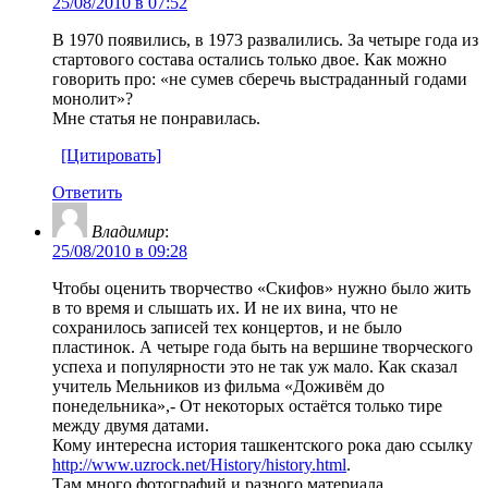
25/08/2010 в 07:52
В 1970 появились, в 1973 развалились. За четыре года из
стартового состава остались только двое. Как можно
говорить про: «не сумев сберечь выстраданный годами
монолит»?
Мне статья не понравилась.
[Цитировать]
Ответить
Владимир
:
25/08/2010 в 09:28
Чтобы оценить творчество «Скифов» нужно было жить
в то время и слышать их. И не их вина, что не
сохранилось записей тех концертов, и не было
пластинок. А четыре года быть на вершине творческого
успеха и популярности это не так уж мало. Как сказал
учитель Мельников из фильма «Доживём до
понедельника»,- От некоторых остаётся только тире
между двумя датами.
Кому интересна история ташкентского рока даю ссылку
http://www.uzrock.net/History/history.html
.
Там много фотографий и разного материала.