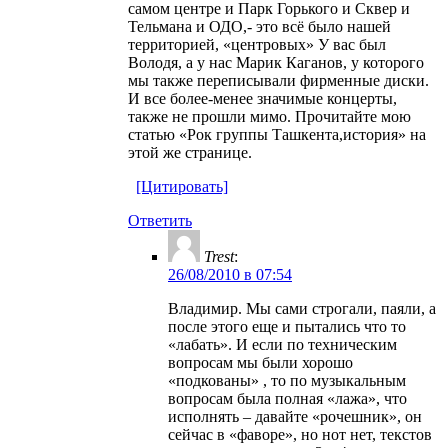
самом центре и Парк Горького и Сквер и
Тельмана и ОДО,- это всё было нашей
территорией, «центровых» У вас был
Володя, а у нас Марик Каганов, у которого
мы также переписывали фирменные диски.
И все более-менее значимые концерты,
также не прошли мимо. Прочитайте мою
статью «Рок группы Ташкента,история» на
этой же странице.
[Цитировать]
Ответить
Trest
:
26/08/2010 в 07:54
Владимир. Мы сами строгали, паяли, а
после этого еще и пытались что то
«лабать». И если по техническим
вопросам мы были хорошо
«подкованы» , то по музыкальным
вопросам была полная «лажа», что
исполнять – давайте «рочешник», он
сейчас в «фаворе», но нот нет, текстов