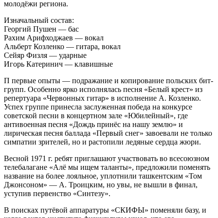
молодёжи региона.
Изначальный состав:
Георгий Пушен — бас
Рахим Арифходжаев — вокал
Альберт Козленко — гитара, вокал
Сейяр Физля — ударные
Игорь Катеринич — клавишные
П первые опыты — подражание и копирование польских бит-
групп. Особенно ярко исполнялась песня «Белый крест» из
репертуара «Червонных гитар» в исполнение А. Козленко.
Успех группе принесла заслуженная победа на конкурсе
советской песни в концертном зале «Юбилейный», где
антивоенная песня «Дождь принёс на нашу землю» и
лирическая песня баллада «Первый снег» завоевали не только
симпатии зрителей, но и растопили ледяные сердца жюри.
Весной 1971 г. ребят приглашают участвовать во всесоюзном
телебалагане «Алё мы ищем таланты», предложили поменять
название на более лояльное, уплотнили ташкентским «Том
Джонсоном» — А. Троицким, но увы, не вышли в финал,
уступив первенство «Синтезу».
В поисках путёвой аппаратуры «СКИФЫ» поменяли базу, и