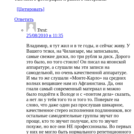
[Цитировать]
Ответить
Trest
:
25/08/2010 в 11:35
Владимир, я тут жил и в те годы, и сейчас живу. У
Вашего тезки, на Чиланзаре, мы записывали,
самые свежие диски, по три рубля за диск. Дорого
это было, но того стоило! Он писал на японской
аппаратуре, а слушали мы эти записи на
самодельной, но очень качественной аппаратуре.
И мы то же слушали «Монте-Карло» на средних
волнах вещавшее нам из Афганистана. Да, они
гнали самый современный материал и можно
было подойти к Володе и с «понтом дела» сказать,
а нет ли у тебя того то и того то. Поверьте на
слово, что даже один раз прослушав шикарное,
качественное стерео исполнения подлинников, все
остальные самодеятельные группы звучат по
проще, кто то звучит получше, кто то звучит
похуже, но все они НЕ профессионалы. Во первых
у них не могло быть нормального репетиционного