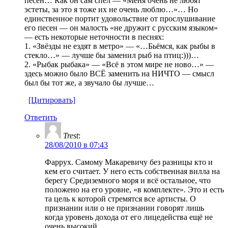
песен… Как он сам спел — «Меня очень не любят
эстеты, за это я тоже их не очень люблю…»… Но
единственное портит удовольствие от прослушивание
его песен — он малость «не дружит с русским языком»
— есть некоторые неточности в песнях:
1. «Звёзды не ездят в метро» — «…Бьёмся, как рыбы в
стекло…» — лучше бы заменил рыб на птиц:)))…
2. «Рыбак рыбака» — «Всё в этом мире не ново…» —
здесь можно было ВСЁ заменить на НИЧТО — смысл
был бы тот же, а звучало бы лучше…
[Цитировать]
Ответить
Trest
:
28/08/2010 в 07:43
Фаррух. Самому Макаревичу без разницы кто и
кем его считает. У него есть собственная вилла на
берегу Средиземного моря и всё остальное, что
положено на его уровне, «в комплекте». Это и есть
та цель к которой стремятся все артисты. О
признании или о не признании говорят лишь
когда уровень дохода от его лицедейства ещё не
очень высокий.