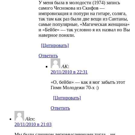
У меня была в молодости (1974) запись
самого Чеснокова из Скифов —
импровизация и попури на гитаре, соляга,
так там как раз были две вещи из Сантаны,
самые популярные, «Магическая женщина»
и «Бейбе» — так условно я их назвал но Вы
наверное поняли.
[Цитировать]
Ответить
AK
:
20/11/2010 в 22:31
«О, бейби» — как я мог забыть этот
Гимн Молодежи 70-х :)
[Цитировать]
Ответить
Alex
:
20/11/2010 в 21:03
Мы были слишком легкомысленными,тогда…не