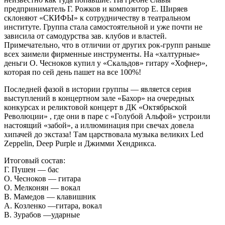
предприниматель Г. Рожков и композитор Е. Ширяев
склоняют «СКИФЫ» к сотрудничеству в театральном
институте. Группа стала самостоятельной и уже почти не
зависила от самодурства зав. клубов и властей.
Примечательно, что в отличии от других рок-групп раньше
всех заимели фирменные инструменты. На «халтурные»
деньги О. Чесноков купил у «Скальдов» гитару «Хофнер»,
которая по сей день пашет на все 100%!
Последней фазой в истории группы — является серия
выступлений в концертном зале «Бахор» на очередных
конкурсах и реликтовой концерт в ДК «Октябрьской
Революции» , где они в паре с «Голубой Альфой» устроили
настоящий «забой», а иллюминация при свечах довела
хипачей до экстаза! Там царствовала музыка великих Led
Zeppelin, Deep Purple и Джимми Хендрикса.
Итоговый состав:
Г. Пушен — бас
О. Чесноков — гитара
О. Мелконян — вокал
В. Мамедов — клавишник
А. Козленко —гитара, вокал
В. Зурабов —ударные