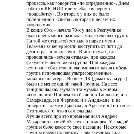
процесса, как говорится «по определению». Днем
работа в КБ, НИИ или учеба, а вечером на
«подработку». Во вторых у них не было
полноценной «свиты», которая и делает их
«королями».
В конце 60-х – начале 70-х у нас в Республике
было очень много разных самодеятельных групп.
На той же открытой эстраде в парке имени
Тельмана за вечер могли выступить от пяти до
десяти различных групп. В институтах, где
проводились «вечера отдыха», при каждом
факультете была такая группа. При каждом
ресторане обязательно «кормилась» какая нибудь
группа исполняющая ультрасовременные
западные шлягеры. Во всех ДК (домах культуры)
было не менее одной такой группы. На всех
танцплощадках звучала эта музыка в живом
исполнении. Причем это было и в Ташкенте, и в
Самарканде, и в Фергане, и в Андижане, и не
поверите – даже в Джизаке, в Арысе и в Той-тепе.
Это только то, что я сам слышал.
Лучше всего про это время написал Андрей
Макаревич в своей «За тех кто в море». У каждой
группы было какое то свое название. Некоторые
группы имели по одному – два звездных года,