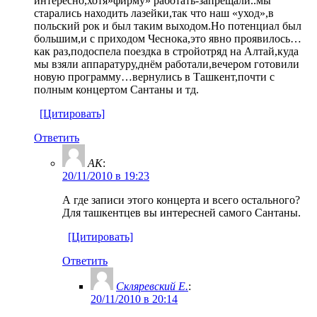
интересно,хотя»фирму» работать-запрещали..мы
старались находить лазейки,так что наш «уход»,в
польский рок и был таким выходом.Но потенциал был
большим,и с приходом Чеснока,это явно проявилось…
как раз,подоспела поездка в стройотряд на Алтай,куда
мы взяли аппаратуру,днём работали,вечером готовили
новую программу…вернулись в Ташкент,почти с
полным концертом Сантаны и тд.
[Цитировать]
Ответить
AK
:
20/11/2010 в 19:23
А где записи этого концерта и всего остального?
Для ташкентцев вы интересней самого Сантаны.
[Цитировать]
Ответить
Скляревский Е.
:
20/11/2010 в 20:14