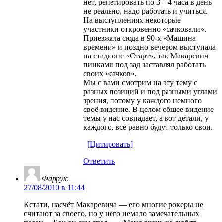
нет, репетировать по 3 – 4 часа в день
не реально, надо работать и учиться.
На выступлениях некоторые
участники откровенно «сачковали».
Приезжала сюда в 90-х «Машина
времени» и поздно вечером выступала
на стадионе «Старт», так Макаревич
пинками под зад заставлял работать
своих «сачков».
Мы с вами смотрим на эту тему с
разных позиций и под разными углами
зрения, потому у каждого немного
своё видение. В целом общее видение
темы у нас совпадает, а вот детали, у
каждого, все равно будут только свои.
[Цитировать]
Ответить
Фаррух
:
27/08/2010 в 11:44
Кстати, насчёт Макаревича — его многие рокеры не
считают за своего, но у него немало замечательных