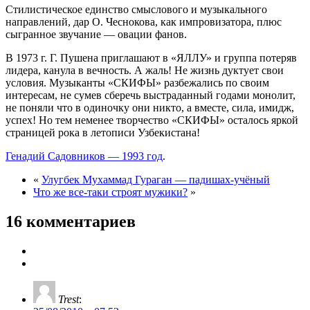
Стилистическое единство смыслового и музыкального
направлений, дар О. Чеснокова, как импровизатора, плюс
сыгранное звучание — овации фанов.
В 1973 г. Г. Пушена приглашают в «ЯЛЛУ» и группа потеряв
лидера, канула в вечность. А жаль! Не жизнь дуктует свои
условия. Музыканты «СКИФЫ» разбежались по своим
интересам, не сумев сберечь выстраданный годами монолит,
не поняли что в одиночку они никто, а вместе, сила, имидж,
успех! Но тем неменее творчество «СКИФЫ» осталось яркой
страницей рока в летописи Узбекистана!
Генадий Садовников — 1993 год
.
«
Улугбек Мухаммад Гураган — падишах-учёный
Что же все-таки строят мужики?
»
16 комментариев
Trest
: