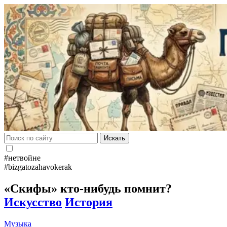
Искать
#нетвойне
#bizgatozahavokerak
«Скифы» кто-нибудь помнит?
Искусство
История
Музыка