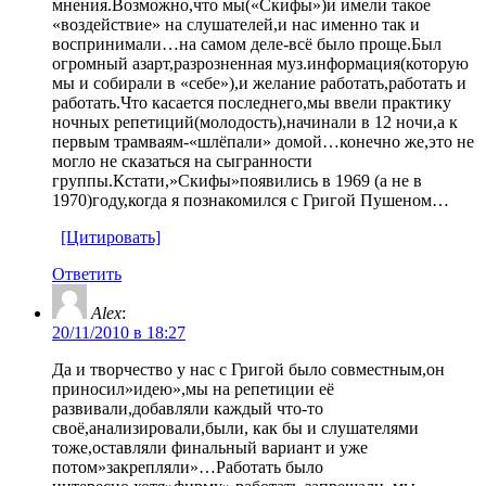
мнения.Возможно,что мы(«Скифы»)и имели такое
«воздействие» на слушателей,и нас именно так и
воспринимали…на самом деле-всё было проще.Был
огромный азарт,разрозненная муз.информация(которую
мы и собирали в «себе»),и желание работать,работать и
работать.Что касается последнего,мы ввели практику
ночных репетиций(молодость),начинали в 12 ночи,а к
первым трамваям-«шлёпали» домой…конечно же,это не
могло не сказаться на сыгранности
группы.Кстати,»Скифы»появились в 1969 (а не в
1970)году,когда я познакомился с Григой Пушеном…
[Цитировать]
Ответить
Alex
:
20/11/2010 в 18:27
Да и творчество у нас с Григой было совместным,он
приносил»идею»,мы на репетиции её
развивали,добавляли каждый что-то
своё,анализировали,были, как бы и слушателями
тоже,оставляли финальный вариант и уже
потом»закрепляли»…Работать было