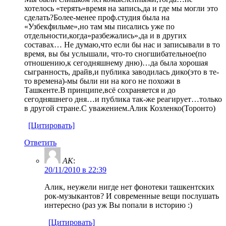
хотелось «терять»время на запись,да и где мы могли это
сделать?Более-менее проф.студия была на
«Узбекфильме»,но там мы писались уже по
отдельности,когда»разбежались»,да и в других
составах… Не думаю,что если бы нас и записывали в то
время, вы бы услышали, что-то сногшибательное(по
отношению,к сегодняшнему дню)…да была хорошая
сыгранность, драйв,и публика заводилась дико(это в те-
то времена)-мы были ни на кого не похожи в
Ташкенте.В принципе,всё сохраняется и до
сегодняшнего дня…и публика так-же реагирует…только
в другой стране.С уважением.Алик Козленко(Торонто)
[Цитировать]
Ответить
AK
:
20/11/2010 в 22:39
Алик, неужели нигде нет фонотеки ташкентских
рок-музыкантов? И современные вещи послушать
интересно (раз уж Вы попали в историю :)
[Цитировать]