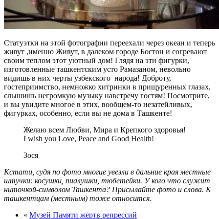
Статуэтки на этой фотографии переехали через океан и теперь
живут ,именно Живут, в далеком городе Бостон и согревают
своим теплом этот уютный дом! Глядя на эти фигурки,
изготовленные ташкентским усто Рамазаном, невольно
видишь в них черты узбекского народа! Доброту,
гостеприимство, немножко хитринки в прищуренных глазах,
слышишь негромкую музыку навстречу гостям! Посмотрите,
и вы увидите многое в этих, вообщем-то незатейливых,
фигурках, особенно, если вы не дома в Ташкенте!
Желаю всем Любви, Мира и Крепкого здоровья!
I wish you Love, Peace and Good Health!
Зося
Кстати, судя по фото многие увезли в дальние края местные
штучки: косушки, пиалушки, тюбетейки. У кого что служит
ниточкой-символом Ташкента? Присылайте фото и слова. К
ташкентцам (местным) тоже относится.
«
Музей Памяти жертв репрессий