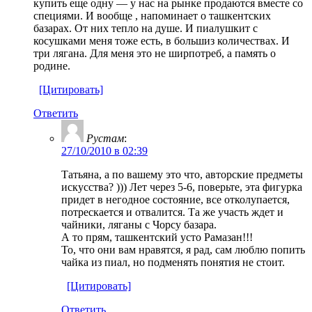
купить еще одну — у нас на рынке продаются вместе со
специями. И вообще , напоминает о ташкентских
базарах. От них тепло на душе. И пиалушкит с
косушками меня тоже есть, в большиз количествах. И
три лягана. Для меня это не ширпотреб, а память о
родине.
[Цитировать]
Ответить
Рустам
:
27/10/2010 в 02:39
Татьяна, а по вашему это что, авторские предметы
искусства? ))) Лет через 5-6, поверьте, эта фигурка
придет в негодное состояние, все отколупается,
потрескается и отвалится. Та же участь ждет и
чайники, ляганы с Чорсу базара.
А то прям, ташкентский усто Рамазан!!!
То, что они вам нравятся, я рад, сам люблю попить
чайка из пиал, но подменять понятия не стоит.
[Цитировать]
Ответить