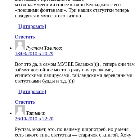
мзззннааммееннииттооее казино Белладжио с его
«поющими фонтанами». Три наших статуэтки теперь
находятся в музее этого казино.
[Цитировать]
Ответить
Рустам Талипов
:
18/03/2010 в 20:29
Вот это да, в самом МУЗЕЕ Беладжо ))) , теперь они там
займут достойное место в ряду с матрешками,
египетскими папирусами, тайландскими деревянными
статуэтками будды и т.д. ))))
[Цитировать]
Ответить
Татьяна
:
26/10/2010 в 22:20
Рустам, может, это, по-вашему, ширпотреб, но у меня
есть такого типа статуэтка — старичок с книгой. Хочу