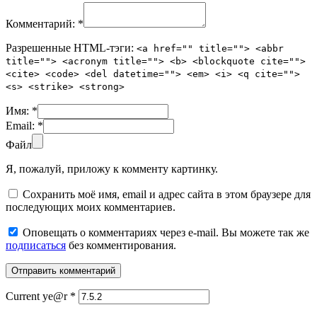
Комментарий:
*
Разрешенные HTML-тэги:
<a href="" title=""> <abbr
title=""> <acronym title=""> <b> <blockquote cite="">
<cite> <code> <del datetime=""> <em> <i> <q cite="">
<s> <strike> <strong>
Имя:
*
Email:
*
Файл
Я, пожалуй, приложу к комменту картинку.
Сохранить моё имя, email и адрес сайта в этом браузере для
последующих моих комментариев.
Оповещать о комментариях через e-mail. Вы можете так же
подписаться
без комментирования.
Current ye@r
*