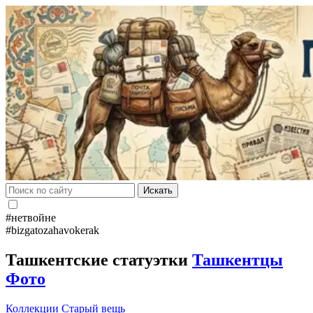
Искать
#нетвойне
#bizgatozahavokerak
Ташкентские статуэтки
Ташкентцы
Фото
Коллекции
Старый вещь