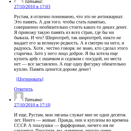
Татьяна
:
27/10/2010 в 17:03
Рустам, я отлично понимаюю, что это не антиквариат.
Это память. А для того. чтобы стать памятью,
совершенно необязательно стоить каких-то диких денег.
Я привожу такую память из всех стран, где бы ни
бывала. И что? Ширпотреб, так ширпотреб, никто не
выдает его за великую редкость. А я смотрю на него, и
радуюсь. Хотя , честно говоря. не знаю, кто сделал этого
старичка. Зато у него лицо доброе. Я бы хотела еще
купить арбу с ишачком и седоком с посудой, но места
нет — все заставлено. А еще одну фигурку обязательно
куплю. Память ценится дороже денег!
[Цитировать]
Ответить
Татьяна
:
27/10/2010 в 17:10
И еще, Рустам, мои ляганы служат мне не один десяток
лет. Ниего — живые. Правда, они и куплены во времена
СССР. А пиалушки — фарфоровые, ничего им не
сделается. Простите, вы, наверное. просто очень