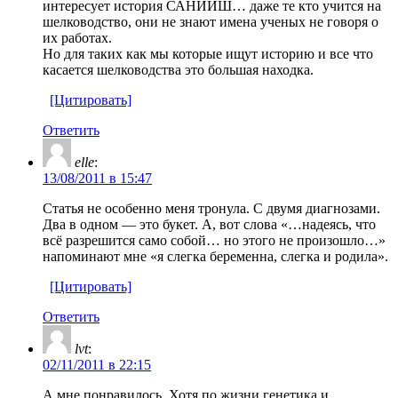
интересует история САНИИШ… даже те кто учится на
шелководство, они не знают имена ученых не говоря о
их работах.
Но для таких как мы которые ищут историю и все что
касается шелководства это большая находка.
[Цитировать]
Ответить
elle
:
13/08/2011 в 15:47
Статья не особенно меня тронула. С двумя диагнозами.
Два в одном — это букет. А, вот слова «…надеясь, что
всё разрешится само собой… но этого не произошло…»
напоминают мне «я слегка беременна, слегка и родила».
[Цитировать]
Ответить
lvt
:
02/11/2011 в 22:15
А мне понравилось. Хотя по жизни генетика и