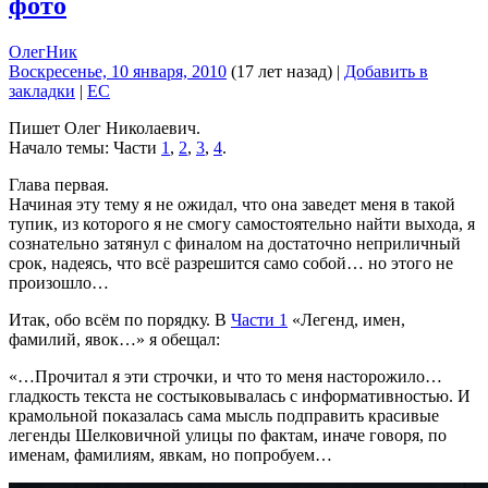
фото
ОлегНик
Воскресенье, 10 января, 2010
(17 лет назад)
|
Добавить в
закладки
|
EC
Пишет Олег Николаевич.
Начало темы: Части
1
,
2
,
3
,
4
.
Глава первая.
Начиная эту тему я не ожидал, что она заведет меня в такой
тупик, из которого я не смогу самостоятельно найти выхода, я
сознательно затянул с финалом на достаточно неприличный
срок, надеясь, что всё разрешится само собой… но этого не
произошло…
Итак, обо всём по порядку. В
Части 1
«Легенд, имен,
фамилий, явок…» я обещал:
«…Прочитал я эти строчки, и что то меня насторожило…
гладкость текста не состыковывалась с информативностью. И
крамольной показалась сама мысль подправить красивые
легенды Шелковичной улицы по фактам, иначе говоря, по
именам, фамилиям, явкам, но попробуем…