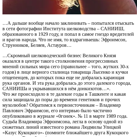
…А дальше вообще начало заклинивать – попытался отыскать
в сети фотографии Института шелководства – САНИИШ,
образованного в 1929 году, и попал в самое гнездо вредителей
и врагов народа. Что не имя, то вздрагиваешь: Эфроимсон,
Струнников, Беляев, Астауров…
…Скромный шелководческий бизнес Великого Князя
оказался в центре такого столкновения прогрессивных
мнений сильных мира сего (правильнее – того, жутких 30-х
годов) в лице верного сталинца товарища Лысенко и кучки
отщепенцев, до которых пока еще не добралась карающая
рука органов. И эта рука добралась до этого далекого города,
САНИИШа и укрывавшихся в нём донкихотов…».
Что же происходило в те далекие годы в Ташкенте и какая
сила защищала до поры до времени генетиков и прочих
мухолюбов? Обратимся к первоисточникам – Владимир
Павлович Эфраимсон, его интервью было частично
опубликовано в журнале «0гонек». № 11 в марте 1989 года.
Судьба Владимира Эфроимсона, легла в основу одной из
сюжетных линий известного романа Людмилы Улицкой
«Казус Кукоцкого»- (помните ближайшего друга Кукоцкого