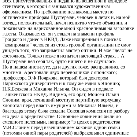
всех присутствовавших к недавно вывешенной в коридоре
стенгазете, в которой я занимался художественным
оформлением. По требованию незнакомца мастер по
оптическим приборам Шустерман, человек в летах и, на мой
взгляд, положительный, начал невнятно что-то объяснять и
показывать на нарисованное мной красное знамя на заголовке
газеты. Оказывается, он углядел на знамени профиль
Троцкого и донес в НКВД. Даже изощренный в поисках
“компромата” человек из столь грозной организации не смог
увидеть того, что заприметил мастер оптики. И мое “дело” не
состоялось. Только позже я испытал настоящий страх… А
Шустерман вел себя так, будто ничего и не случилось.
Но в нашем институте, да и других тоже, расправились со
многими. Арестовали двух переводчиков с японского;
профессора Э.Ф.Пояркова, который был доктором
Парижского университета и к тому же ездил в Японию;
Н.К.Беляева и Михаила Ильича. Он сидел в подвале
Ташкентского НКВД. Видимо, его брат, Моисей Ильич
Слоним, врач, лечивший местную партийную верхушку,
хлопотал перед власть имущими за Михаила Ильича, и
благодаря этому была создана Союзная комиссия по разбору
его дела о вредительстве. Основные обвинения были до
смешного нелепыми, например: “в целях вредительства
М.И.Слоним перед взвешиванием коконов одной семьи
(потомки одной пары родителей) выбраковывал единичные