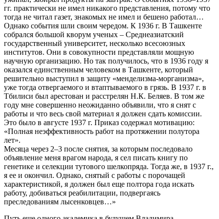
гг. практически не имел никакого представления, потому что
тогда не читал газет, знакомых не имел и бешено работал…
Однако события шли своим чередом. К 1936 г. В Ташкенте
собрался большой кворум ученых – Среднеазиатский
государственный университет, несколько всесоюзных
институтов. Они в совокупности представляли мощную
научную организацию. Но так получилось, что в 1936 году я
оказался единственным человеком в Ташкенте, который
решительно выступил в защиту «менделизма-морганизма»,
уже тогда отвергаемого и втаптываемого в грязь. В 1937 г. в
Тбилиси был арестован и расстрелян Н.К. Беляев. В том же
году мне совершенно неожиданно объявили, что я снят с
работы и что весь свой материал я должен сдать комиссии.
Это было в августе 1937 г. Приказ содержал мотивацию:
«Полная неэффективность работ на протяжении полутора
лет».
Месяца через 2–3 после снятия, за которым последовало
объявление меня врагом народа, я сел писать книгу по
генетике и селекции тутового шелкопряда. Тогда же, в 1937 г.,
я ее и окончил. Однако, снятый с работы с порочащей
характеристикой, я должен был еще полтора года искать
работу, добиваться реабилитации, подвергаясь
преследованиям лысенковцев…»
Путь еще одного академика в будущем Владимира