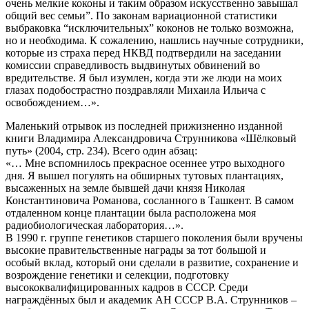
очень мелкие коконы и таким образом искусственно завышал
общий вес семьи”. По законам вариационной статистики
выбраковка “исключительных” коконов не только возможна,
но и необходима. К сожалению, нашлись научные сотрудники,
которые из страха перед НКВД подтвердили на заседании
комиссии справедливость выдвинутых обвинений во
вредительстве. Я был изумлен, когда эти же люди на моих
глазах подобострастно поздравляли Михаила Ильича с
освобождением…».
Маленький отрывок из последней прижизненно изданной
книги Владимира Александровича Струнникова «Шёлковый
путь» (2004, стр. 234). Всего один абзац:
«… Мне вспомнилось прекрасное осеннее утро выходного
дня. Я вышел погулять на обширных тутовых плантациях,
высаженных на земле бывшей дачи князя Николая
Константиновича Романова, сосланного в Ташкент. В самом
отдаленном конце плантации была расположена моя
радиобиологическая лаборатория…».
В 1990 г. группе генетиков старшего поколения были вручены
высокие правительственные награды за тот большой и
особый вклад, который они сделали в развитие, сохранение и
возрождение генетики и селекции, подготовку
высококвалифицированных кадров в СССР. Среди
награждённых был и академик АН СССР В.А. Струнников –