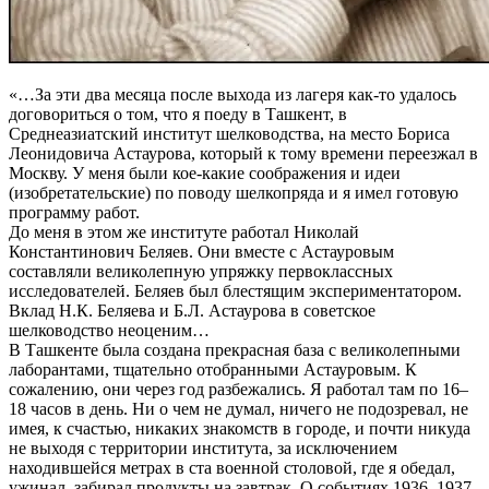
«…За эти два месяца после выхода из лагеря как-то удалось
договориться о том, что я поеду в Ташкент, в
Среднеазиатский институт шелководства, на место Бориса
Леонидовича Астаурова, который к тому времени переезжал в
Москву. У меня были кое-какие соображения и идеи
(изобретательские) по поводу шелкопряда и я имел готовую
программу работ.
До меня в этом же институте работал Николай
Константинович Беляев. Они вместе с Астауровым
составляли великолепную упряжку первоклассных
исследователей. Беляев был блестящим экспериментатором.
Вклад Н.К. Беляева и Б.Л. Астаурова в советское
шелководство неоценим…
В Ташкенте была создана прекрасная база с великолепными
лаборантами, тщательно отобранными Астауровым. К
сожалению, они через год разбежались. Я работал там по 16–
18 часов в день. Ни о чем не думал, ничего не подозревал, не
имея, к счастью, никаких знакомств в городе, и почти никуда
не выходя с территории института, за исключением
находившейся метрах в ста военной столовой, где я обедал,
ужинал, забирал продукты на завтрак. О событиях 1936–1937