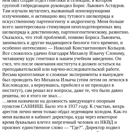
нем был создан отдел генетики и селекции, в котором
группой гибридизации руководил Борис Львович Астауров.
Там изучали мутагенез, вызванный ионизирующими
излучениями, и активацию яиц тутового шелкопряда к
искусственному партеногенезу и андрогенезу. Меня больше
всего заинтересовала стимуляция неоплодотворенных яиц
шелкопряда к девственному, партеногенетическому, развитию.
Оказалось, что этой проблемой, помимо Бориса Львовича,
занимались и другие выдающиеся биологи того времени, и
особенно интенсивно — Николай Константинович Кольцов.
Все сложилось удачно благодаря Михаилу Ильичу Слониму,
читавшему курс генетики в нашем учебном заведении. Он
счел, что после окончания института я должен остаться на
преподавательской или научно-исследовательской работе.
Весьма кропотливые и сложные эксперименты я вынужден
был проводить без Михаила Ильича (этим летом он лечился в
Кисловодске, а вернувшись, приболел и не приходил в
институт), сам решал все вопросы, даже те, что были давно
решены, но я этого не знал…
…меня назначили на должность заведующего опорным
пунктом САНИИШ. Было это в 1937 году. К счастью, вихрь
арестов лично меня только обдал леденящим холодом. Как-то
меня вызвали в кабинет директора, куда через некоторое
время буквально влетел энергичный человек из НКВД и
произнес единственное слово — “Где?”. Директор подвел