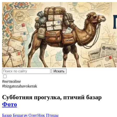
Искать
#нетвойне
#bizgatozahavokerak
Субботняя прогулка, птичий базар
Фото
Базар
Бешагач
ОлегНик
Птицы