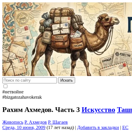
Искать
#нетвойне
#bizgatozahavokerak
Рахим Ахмедов. Часть 3
Искусство
Таш
Живопись
Р. Ахмедов
Р. Шагаев
Среда, 10 июня, 2009
(17 лет назад)
|
Добавить в закладки
|
EC