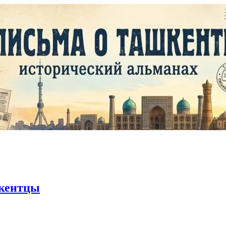
кентцы