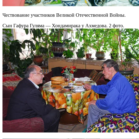
Чествование участников Великой Отечественной Войны.
Сын Гафура Гуляма — Хондамирака у Ахмедова. 2 фото.