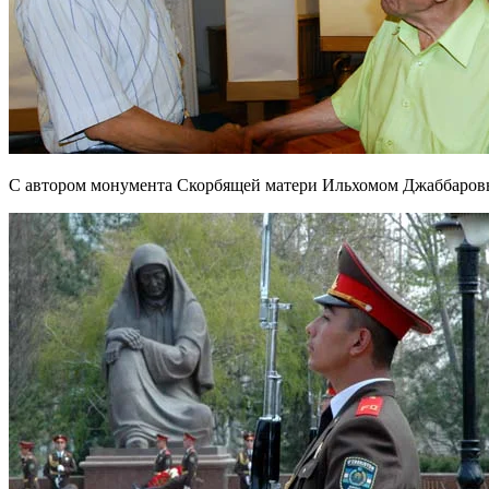
С автором монумента Скорбящей матери Ильхомом Джаббаров