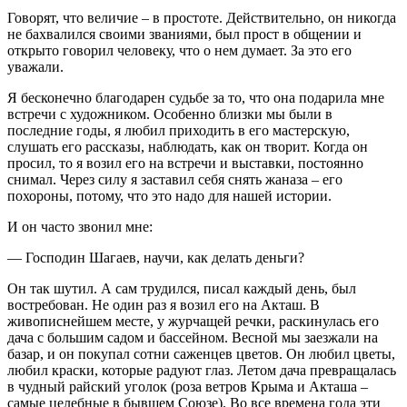
Говорят, что величие – в простоте. Действительно, он никогда
не бахвалился своими званиями, был прост в общении и
открыто говорил человеку, что о нем думает. За это его
уважали.
Я бесконечно благодарен судьбе за то, что она подарила мне
встречи с художником. Особенно близки мы были в
последние годы, я любил приходить в его мастерскую,
слушать его рассказы, наблюдать, как он творит. Когда он
просил, то я возил его на встречи и выставки, постоянно
снимал. Через силу я заставил себя снять жаназа – его
похороны, потому, что это надо для нашей истории.
И он часто звонил мне:
— Господин Шагаев, научи, как делать деньги?
Он так шутил. А сам трудился, писал каждый день, был
востребован. Не один раз я возил его на Акташ. В
живописнейшем месте, у журчащей речки, раскинулась его
дача с большим садом и бассейном. Весной мы заезжали на
базар, и он покупал сотни саженцев цветов. Он любил цветы,
любил краски, которые радуют глаз. Летом дача превращалась
в чудный райский уголок (роза ветров Крыма и Акташа –
самые целебные в бывшем Союзе). Во все времена года эти