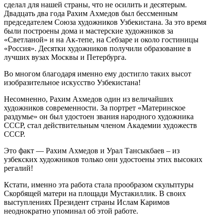
сделал для нашей страны, что не осилить и десятерым.
Двадцать два года Рахим Ахмедов был бессменным
председателем Союза художников Узбекистана. За это время
были построены дома и мастерские художников за
«Светланой» и на Ак-тепе, на Себзаре и около гостиницы
«Россия». Десятки художников получили образование в
лучших вузах Москвы и Петербурга.
Во многом благодаря именно ему достигло таких высот
изобразительное искусство Узбекистана!
Несомненно, Рахим Ахмедов один из величайших
художников современности. За портрет «Материнское
раздумье» он был удостоен звания народного художника
СССР, стал действительным членом Академии художеств
СССР.
Это факт — Рахим Ахмедов и Урал Тансыкбаев – из
узбекских художников только они удостоены этих высоких
регалий!
Кстати, именно эта работа стала прообразом скульптуры
Скорбящей матери на площади Мустакиллик. В своих
выступлениях Президент страны Ислам Каримов
неоднократно упоминал об этой работе.