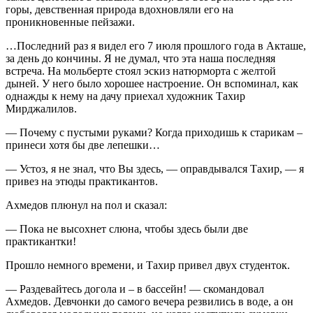
горы, девственная природа вдохновляли его на
проникновенные пейзажи.
…Последний раз я видел его 7 июля прошлого года в Акташе,
за день до кончины. Я не думал, что эта наша последняя
встреча. На мольберте стоял эскиз натюрморта с желтой
дыней. У него было хорошее настроение. Он вспоминал, как
однажды к нему на дачу приехал художник Тахир
Мирджалилов.
— Почему с пустыми руками? Когда приходишь к старикам –
принеси хотя бы две лепешки…
— Устоз, я не знал, что Вы здесь, — оправдывался Тахир, — я
привез на этюды практикантов.
Ахмедов плюнул на пол и сказал:
— Пока не высохнет слюна, чтобы здесь были две
практикантки!
Прошло немного времени, и Тахир привел двух студенток.
— Раздевайтесь догола и – в бассейн! — скомандовал
Ахмедов. Девчонки до самого вечера резвились в воде, а он