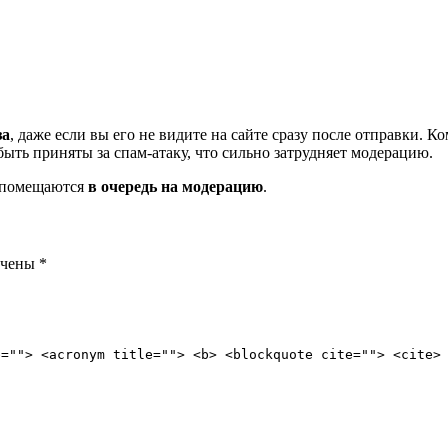
за
, даже если вы его не видите на сайте сразу после отправки. 
ть приняты за спам-атаку, что сильно затрудняет модерацию.
и помещаются
в очередь на модерацию
.
ечены
*
e=""> <acronym title=""> <b> <blockquote cite=""> <cite>