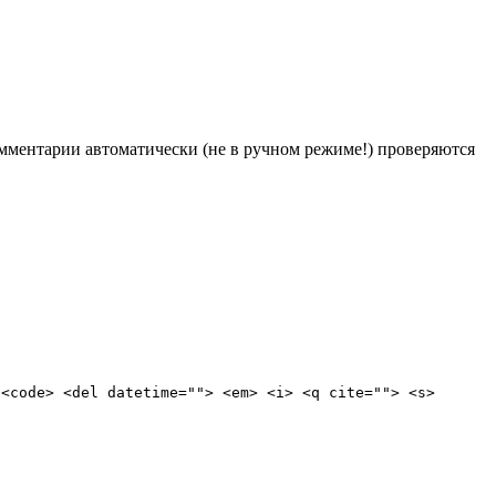
Комментарии автоматически (не в ручном режиме!) проверяются
 <code> <del datetime=""> <em> <i> <q cite=""> <s>