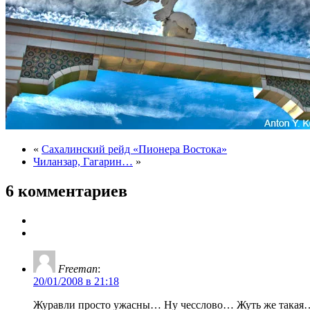
«
Сахалинский рейд «Пионера Востока»
Чиланзар, Гагарин…
»
6 комментариев
Freeman
:
20/01/2008 в 21:18
Журавли просто ужасны… Ну чесслово… Жуть же такая… 