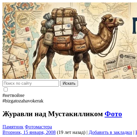
Искать
#нетвойне
#bizgatozahavokerak
Журавли над Мустакилликом
Фото
Памятник
Фотомастера
Вторник, 15 января, 2008
(19 лет назад)
|
Добавить в закладки
|