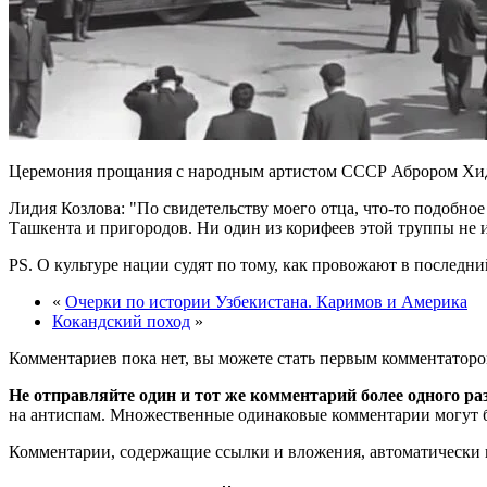
Церемония прощания с народным артистом СССР Аброром Хидо
Лидия Козлова:
По свидетельству моего отца, что-то подобно
Ташкента и пригородов. Ни один из корифеев этой труппы не и
PS. О культуре нации судят по тому, как провожают в последни
«
Очерки по истории Узбекистана. Каримов и Америка
Кокандский поход
»
Комментариев пока нет, вы можете стать первым комментаторо
Не отправляйте один и тот же комментарий более одного ра
на антиспам. Множественные одинаковые комментарии могут бы
Комментарии, содержащие ссылки и вложения, автоматическ