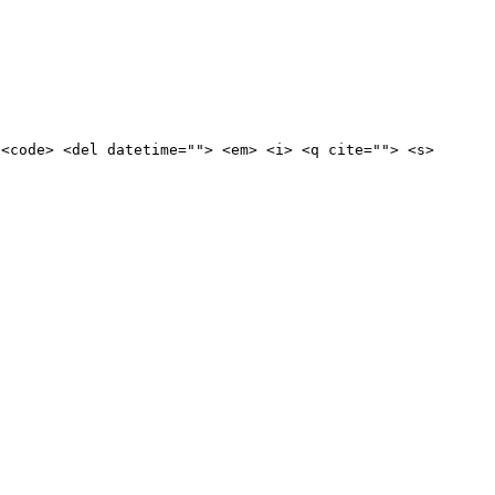
 <code> <del datetime=""> <em> <i> <q cite=""> <s>