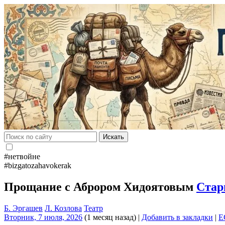
Искать
#нетвойне
#bizgatozahavokerak
Прощание с Аброром Хидоятовым
Стар
Б. Эргашев
Л. Козлова
Театр
Вторник, 7 июля, 2026
(1 месяц назад)
|
Добавить в закладки
|
E