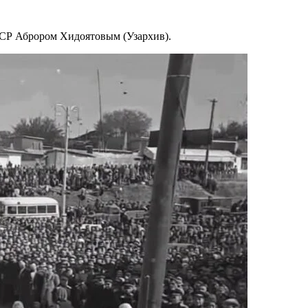
ССР Аброром Хидоятовым (Узархив).