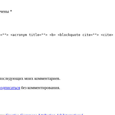
ечены
*
e=""> <acronym title=""> <b> <blockquote cite=""> <cite>
ля последующих моих комментариев.
подписаться
без комментирования.