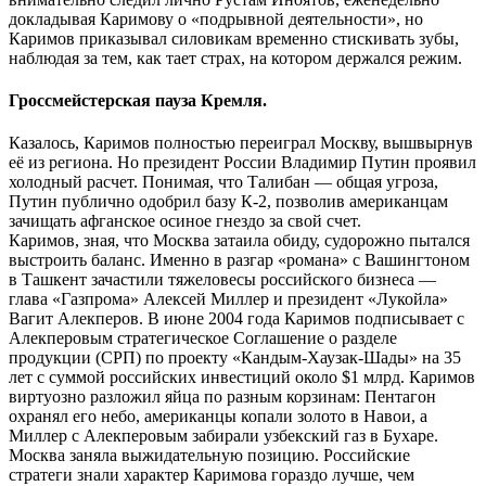
докладывая Каримову о «подрывной деятельности», но
Каримов приказывал силовикам временно стискивать зубы,
наблюдая за тем, как тает страх, на котором держался режим.
Гроссмейстерская пауза Кремля.
Казалось, Каримов полностью переиграл Москву, вышвырнув
её из региона. Но президент России Владимир Путин проявил
холодный расчет. Понимая, что Талибан — общая угроза,
Путин публично одобрил базу К-2, позволив американцам
зачищать афганское осиное гнездо за свой счет.
Каримов, зная, что Москва затаила обиду, судорожно пытался
выстроить баланс. Именно в разгар «романа» с Вашингтоном
в Ташкент зачастили тяжеловесы российского бизнеса —
глава «Газпрома» Алексей Миллер и президент «Лукойла»
Вагит Алекперов. В июне 2004 года Каримов подписывает с
Алекперовым стратегическое Соглашение о разделе
продукции (СРП) по проекту «Кандым-Хаузак-Шады» на 35
лет с суммой российских инвестиций около $1 млрд. Каримов
виртуозно разложил яйца по разным корзинам: Пентагон
охранял его небо, американцы копали золото в Навои, а
Миллер с Алекперовым забирали узбекский газ в Бухаре.
Москва заняла выжидательную позицию. Российские
стратеги знали характер Каримова гораздо лучше, чем