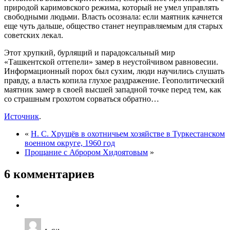
природой каримовского режима, который не умел управлять
свободными людьми. Власть осознала: если маятник качнется
еще чуть дальше, общество станет неуправляемым для старых
советских лекал.
Этот хрупкий, бурлящий и парадоксальный мир
«Ташкентской оттепели» замер в неустойчивом равновесии.
Информационный порох был сухим, люди научились слушать
правду, а власть копила глухое раздражение. Геополитический
маятник замер в своей высшей западной точке перед тем, как
со страшным грохотом сорваться обратно…
Источник
.
«
Н. С. Хрущёв в охотничьем хозяйстве в Туркестанском
военном округе, 1960 год
Прощание с Аброром Хидоятовым
»
6 комментариев