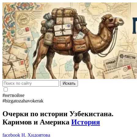
Искать
#нетвойне
#bizgatozahavokerak
Очерки по истории Узбекистана.
Каримов и Америка
История
facebook
Н. Хидоятова