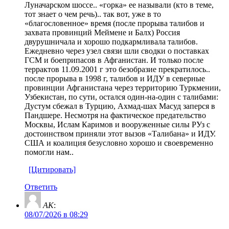
Луначарском шоссе.. «горка» ее называли (кто в теме,
тот знает о чем речь).. так вот, уже в то
«благословенное» время (после прорыва талибов и
захвата провинций Меймене и Балх) Россия
двурушничала и хорошо подкармливала талибов.
Ежедневно через узел связи шли сводки о поставках
ГСМ и боеприпасов в Афганистан. И только после
террактов 11.09.2001 г это безобразие прекратилось..
после прорыва в 1998 г, талибов и ИДУ в северные
провинции Афганистана через территорию Туркмении,
Узбекистан, по сути, остался один-на-один с талибами:
Дустум сбежал в Турцию, Ахмад-шах Масуд заперся в
Пандшере. Несмотря на фактическое предательство
Москвы, Ислам Каримов и вооруженные силы РУз с
достоинством приняли этот вызов «Талибана» и ИДУ.
США и коалиция безусловно хорошо и своевременно
помогли нам..
[Цитировать]
Ответить
AK
:
08/07/2026 в 08:29