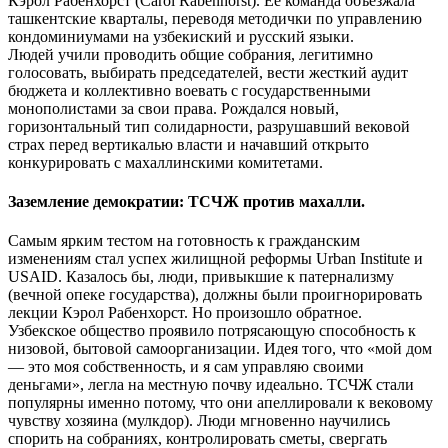
Кэрол Рабенхорст (Carol Rabenhorst). Её команда объезжала
ташкентские кварталы, переводя методички по управлению
кондоминиумами на узбекиский и русский языки.
Людей учили проводить общие собрания, легитимно
голосовать, выбирать председателей, вести жесткий аудит
бюджета и коллективно воевать с государственными
монополистами за свои права. Рождался новый,
горизонтальный тип солидарности, разрушавший вековой
страх перед вертикалью власти и начавший открыто
конкурировать с махаллинскими комитетами.
Заземление демократии: ТСЧЖ против махалли.
Самым ярким тестом на готовность к гражданским
изменениям стал успех жилищной реформы Urban Institute и
USAID. Казалось бы, люди, привыкшие к патернализму
(вечной опеке государства), должны были проигнорировать
лекции Кэрол Рабенхорст. Но произошло обратное.
Узбекское общество проявило потрясающую способность к
низовой, бытовой самоорганизации. Идея того, что «мой дом
— это моя собственность, и я сам управляю своими
деньгами», легла на местную почву идеально. ТСЧЖ стали
популярны именно потому, что они апеллировали к вековому
чувству хозяина (мулкдор). Люди мгновенно научились
спорить на собраниях, контролировать сметы, свергать