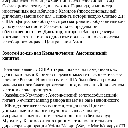
американской столице 47-летний посол Узбекистана Садык
Сафаев (интеллектуал, выпускник Гарварда) и министр
иностранных дел Абдулазиз Камилов (профессиональный
дипломат) выбивают для Ташкента историческую Статью 2.1:
США официально обязуются рассматривать любую внешнюю
угрозу безопасности Узбекистана «с предельной
обеспокоенностью». Диктатор, которого Запад еще вчера
критиковал за пытки, в одночасье стал главным форпостом
«свободного мира» в Центральной Азии.
Золотой дождь над Кызылкумами: Американский
капитал.
Военный альянс с США открыл шлюзы для американских
денег, которыми Каримов надеялся заместить экономическое
влияние России. Инвесторам из США был обещан режим
максимального благоприятствования, основанный на личном
честном слове президента.
«Зарафшан-Newmont»: Американский золотодобывающий
гигант Newmont Mining разворачивает на базе Навоийского
ГМК крупнейшее совместное предприятие. Привезя
уникальные технологии кучного выщелачивания,
американцы начинают извлекать золото из бедных руд
Мурунтау. Каримов лично принимает исполнительного
директора корпорации Уэйна Мёрди (Wayne Murdy), даруя СП