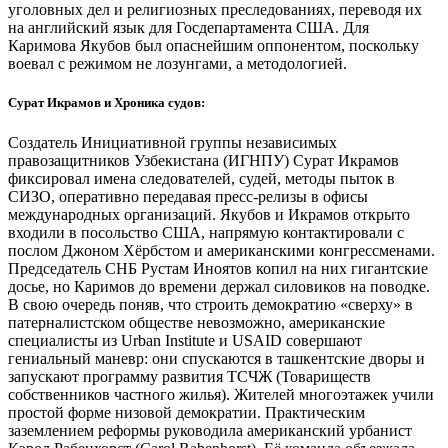
уголовных дел и религиозных преследованиях, переводя их
на английский язык для Госдепартамента США. Для
Каримова Якубов был опаснейшим оппонентом, поскольку
воевал с режимом не лозунгами, а методологией.
Сурат Икрамов и Хроника судов:
Создатель Инициативной группы независимых
правозащитников Узбекистана (ИГНПУ) Сурат Икрамов
фиксировал имена следователей, судей, методы пыток в
СИЗО, оперативно передавая пресс-релизы в офисы
международных организаций. Якубов и Икрамов открыто
входили в посольство США, напрямую контактировали с
послом Джоном Хёрбстом и американскими конгрессменами.
Председатель СНБ Рустам Иноятов копил на них гигантские
досье, но Каримов до времени держал силовиков на поводке.
В свою очередь поняв, что строить демократию «сверху» в
патерналистском обществе невозможно, американские
специалисты из Urban Institute и USAID совершают
гениальный маневр: они спускаются в ташкентские дворы и
запускают программу развития ТСЧЖ (Товариществ
собственников частного жилья). Жителей многоэтажек учили
простой форме низовой демократии. Практическим
заземлением реформы руководила американский урбанист