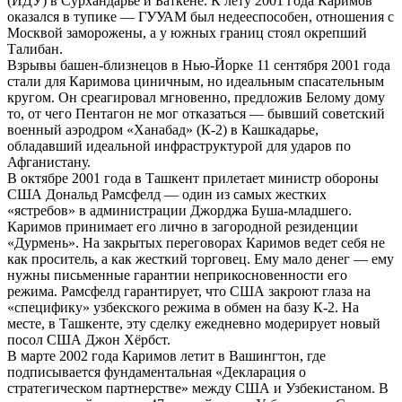
(ИДУ) в Сурхандарье и Баткене. К лету 2001 года Каримов
оказался в тупике — ГУУАМ был недееспособен, отношения с
Москвой заморожены, а у южных границ стоял окрепший
Талибан.
Взрывы башен-близнецов в Нью-Йорке 11 сентября 2001 года
стали для Каримова циничным, но идеальным спасательным
кругом. Он среагировал мгновенно, предложив Белому дому
то, от чего Пентагон не мог отказаться — бывший советский
военный аэродром «Ханабад» (К-2) в Кашкадарье,
обладавший идеальной инфраструктурой для ударов по
Афганистану.
В октябре 2001 года в Ташкент прилетает министр обороны
США Дональд Рамсфелд — один из самых жестких
«ястребов» в администрации Джорджа Буша-младшего.
Каримов принимает его лично в загородной резиденции
«Дурмень». На закрытых переговорах Каримов ведет себя не
как проситель, а как жесткий торговец. Ему мало денег — ему
нужны письменные гарантии неприкосновенности его
режима. Рамсфелд гарантирует, что США закроют глаза на
«специфику» узбекского режима в обмен на базу К-2. На
месте, в Ташкенте, эту сделку ежедневно модерирует новый
посол США Джон Хёрбст.
В марте 2002 года Каримов летит в Вашингтон, где
подписывается фундаментальная «Декларация о
стратегическом партнерстве» между США и Узбекистаном. В