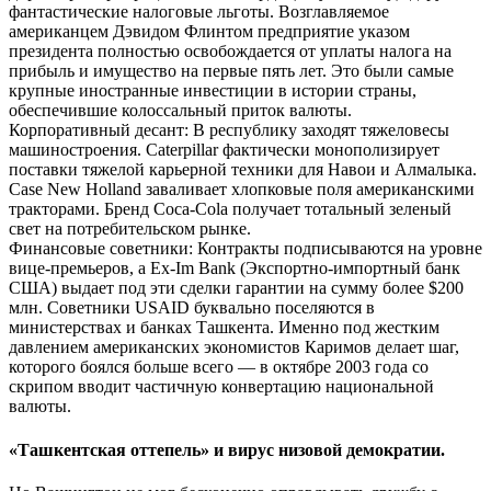
фантастические налоговые льготы. Возглавляемое
американцем Дэвидом Флинтом предприятие указом
президента полностью освобождается от уплаты налога на
прибыль и имущество на первые пять лет. Это были самые
крупные иностранные инвестиции в истории страны,
обеспечившие колоссальный приток валюты.
Корпоративный десант: В республику заходят тяжеловесы
машиностроения. Caterpillar фактически монополизирует
поставки тяжелой карьерной техники для Навои и Алмалыка.
Case New Holland заваливает хлопковые поля американскими
тракторами. Бренд Coca-Cola получает тотальный зеленый
свет на потребительском рынке.
Финансовые советники: Контракты подписываются на уровне
вице-премьеров, а Ex-Im Bank (Экспортно-импортный банк
США) выдает под эти сделки гарантии на сумму более $200
млн. Советники USAID буквально поселяются в
министерствах и банках Ташкента. Именно под жестким
давлением американских экономистов Каримов делает шаг,
которого боялся больше всего — в октябре 2003 года со
скрипом вводит частичную конвертацию национальной
валюты.
«Ташкентская оттепель» и вирус низовой демократии.