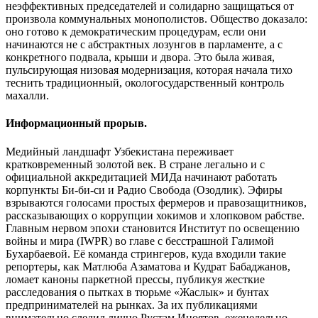
неэффективных председателей и солидарно защищаться от
произвола коммунальных монополистов. Общество доказало:
оно готово к демократическим процедурам, если они
начинаются не с абстрактных лозунгов в парламенте, а с
конкретного подвала, крыши и двора. Это была живая,
пульсирующая низовая модернизация, которая начала тихо
теснить традиционный, окологосударственный контроль
махалли.
Информационный прорыв.
Медийный ландшафт Узбекистана переживает
кратковременный золотой век. В стране легально и с
официальной аккредитацией МИДа начинают работать
корпункты Би-би-си и Радио Свобода (Озодлик). Эфиры
взрываются голосами простых фермеров и правозащитников,
рассказывающих о коррупции хокимов и хлопковом рабстве.
Главным нервом эпохи становится Институт по освещению
войны и мира (IWPR) во главе с бесстрашной Галимой
Бухарбаевой. Её команда стрингеров, куда входили такие
репортеры, как Матлюба Азаматова и Кудрат Бабаджанов,
ломает каноны паркетной прессы, публикуя жесткие
расследования о пытках в тюрьме «Жаслык» и бунтах
предпринимателей на рынках. За их публикациями
внимательно следил лично Рустам Иноятов, еженедельно