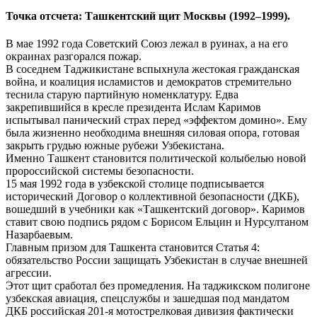
Точка отсчета: Ташкентский щит Москвы (1992–1999).
В мае 1992 года Советский Союз лежал в руинах, а на его
окраинах разгорался пожар.
В соседнем Таджикистане вспыхнула жестокая гражданская
война, и коалиция исламистов и демократов стремительно
теснила старую партийную номенклатуру. Едва
закрепившийся в кресле президента Ислам Каримов
испытывал панический страх перед «эффектом домино». Ему
была жизненно необходима внешняя силовая опора, готовая
закрыть грудью южные рубежи Узбекистана.
Именно Ташкент становится политической колыбелью новой
пророссийской системы безопасности.
15 мая 1992 года в узбекской столице подписывается
исторический Договор о коллективной безопасности (ДКБ),
вошедший в учебники как «Ташкентский договор». Каримов
ставит свою подпись рядом с Борисом Ельцин и Нурсултаном
Назарбаевым.
Главным призом для Ташкента становится Статья 4:
обязательство России защищать Узбекистан в случае внешней
агрессии.
Этот щит сработал без промедления. На таджикском полигоне
узбекская авиация, спецслужбы и зашедшая под мандатом
ДКБ российская 201-я мотострелковая дивизия фактически