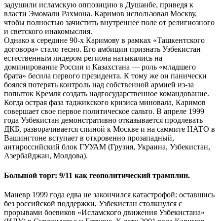
задушили исламскую оппозицию в Душанбе, приведя к
власти Эмомали Рахмона. Каримов использовал Москву,
чтобы полностью зачистить внутреннее поле от религиозного
и светского инакомыслия.
Однако к середине 90-х Каримову в рамках «Ташкентского
договора» стало тесно. Его амбиции признать Узбекистан
естественным лидером региона натыкались на
доминирование России и Казахстана — роль «младшего
брата» бесила первого президента. К тому же он панически
боялся потерять контроль над собственной армией из-за
попыток Кремля создать надгосударственное командование.
Когда острая фаза таджикского кризиса миновала, Каримов
совершает свое первое политическое сальто. В апреле 1999
года Узбекистан демонстративно отказывается продлевать
ДКБ, разворачивается спиной к Москве и на саммите НАТО в
Вашингтоне вступает в откровенно прозападный,
антироссийский блок ГУУАМ (Грузия, Украина, Узбекистан,
Азербайджан, Молдова).
Большой торг: 9/11 как геополитический трамплин.
Маневр 1999 года едва не закончился катастрофой: оставшись
без российской поддержки, Узбекистан столкнулся с
прорывами боевиков «Исламского движения Узбекистана»