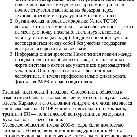
новые экономические цепочки, продемонстрировав
полное отсутствие ментальных барьеров перед
технологической и структурной модернизацией.
Органическая низовая демократия: Успех ТСЧЖ
доказал, что идея «мой дом — моя собственность» легла
на местную почву идеально, апеллируя к вековому
чувству хозяина (мулкдор). Люди мгновенно научились
договариваться между собой без участия государства,
выстраивая горизонтальные связи.
Информационная зрелость: Накопленная годами жажда
правды превратила обычных граждан из пассивных
жертв системы в активных участников правозащитной
механики. Они перестали писать бесполезные
челобитные, а начали профессионально фиксировать
факты для IWPR и правозащитников.
Главный трагический парадокс: Способность общества к
изменениям была настолько высокой, что она напугала саму
власть. Каримов и его силовики увидели, что люди меняются
слишком быстро. ТСЧЖ учили независимости от хокимов,
тренинги IRI — политической конкуренции, а репортажи
Бухарбаевой — бесстрашию.
Узбекское общество начала 2000-х годов было полностью
готово к глубокой, эволюционной модернизации. Но эта
готовность вошла в критическое, смертельное противоречие с