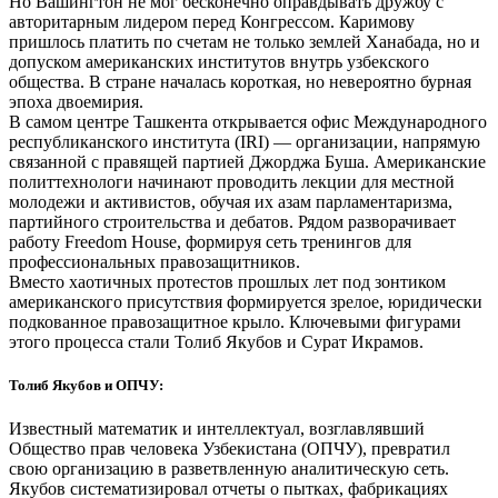
Но Вашингтон не мог бесконечно оправдывать дружбу с
авторитарным лидером перед Конгрессом. Каримову
пришлось платить по счетам не только землей Ханабада, но и
допуском американских институтов внутрь узбекского
общества. В стране началась короткая, но невероятно бурная
эпоха двоемирия.
В самом центре Ташкента открывается офис Международного
республиканского института (IRI) — организации, напрямую
связанной с правящей партией Джорджа Буша. Американские
политтехнологи начинают проводить лекции для местной
молодежи и активистов, обучая их азам парламентаризма,
партийного строительства и дебатов. Рядом разворачивает
работу Freedom House, формируя сеть тренингов для
профессиональных правозащитников.
Вместо хаотичных протестов прошлых лет под зонтиком
американского присутствия формируется зрелое, юридически
подкованное правозащитное крыло. Ключевыми фигурами
этого процесса стали Толиб Якубов и Сурат Икрамов.
Толиб Якубов и ОПЧУ:
Известный математик и интеллектуал, возглавлявший
Общество прав человека Узбекистана (ОПЧУ), превратил
свою организацию в разветвленную аналитическую сеть.
Якубов систематизировал отчеты о пытках, фабрикациях