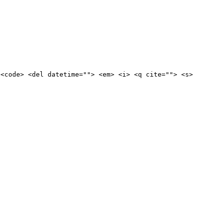
 <code> <del datetime=""> <em> <i> <q cite=""> <s>