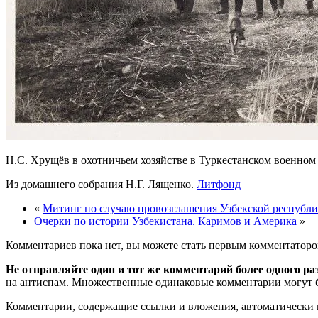
Н.С. Хрущёв в охотничьем хозяйстве в Туркестанском военном
Из домашнего собрания Н.Г. Лященко.
Литфонд
«
Митинг по случаю провозглашения Узбекской республи
Очерки по истории Узбекистана. Каримов и Америка
»
Комментариев пока нет, вы можете стать первым комментаторо
Не отправляйте один и тот же комментарий более одного ра
на антиспам. Множественные одинаковые комментарии могут бы
Комментарии, содержащие ссылки и вложения, автоматическ