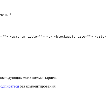
ечены
*
e=""> <acronym title=""> <b> <blockquote cite=""> <cite>
ля последующих моих комментариев.
подписаться
без комментирования.