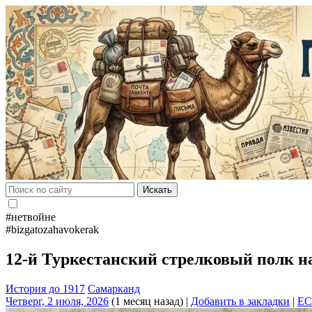
Искать
#нетвойне
#bizgatozahavokerak
12-й Туркестанский стрелковый полк н
История до 1917
Самарканд
Четверг, 2 июля, 2026
(1 месяц назад)
|
Добавить в закладки
|
EC