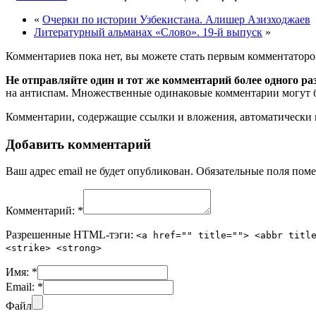
«
Очерки по истории Узбекистана. Алишер Азизходжаев
Литературный альманах «Слово». 19-й выпуск
»
Комментариев пока нет, вы можете стать первым комментаторо
Не отправляйте один и тот же комментарий более одного ра
на антиспам. Множественные одинаковые комментарии могут бы
Комментарии, содержащие ссылки и вложения, автоматическ
Добавить комментарий
Ваш адрес email не будет опубликован.
Обязательные поля пом
Комментарий:
*
Разрешенные HTML-тэги:
<a href="" title=""> <abbr titl
<strike> <strong>
Имя:
*
Email:
*
Файл