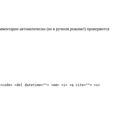
Комментарии автоматически (не в ручном режиме!) проверяются
 <code> <del datetime=""> <em> <i> <q cite=""> <s>