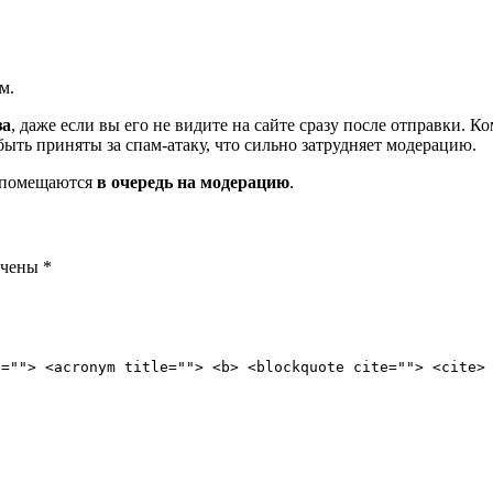
м.
за
, даже если вы его не видите на сайте сразу после отправки. 
ть приняты за спам-атаку, что сильно затрудняет модерацию.
и помещаются
в очередь на модерацию
.
ечены
*
e=""> <acronym title=""> <b> <blockquote cite=""> <cite>