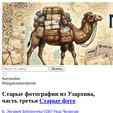
Искать
#нетвойне
#bizgatozahavokerak
Старые фотографии из Узархива,
часть третья
Старые фото
Б. Эргашев
Библиотека
ОДО
Урда
Чиланзар