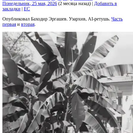
Понедельник, 25 мая, 2026
(2 месяца назад)
|
Добавить в
закладки
|
EC
Опубликовал Баходир Эргашев. Узархив, AI-ретушь.
Часть
первая
и
вторая
.