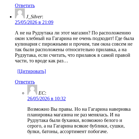
Ответить
J_Silver
:
25/05/2026 в 21:09
А не на Рудзутака ли этот магазин? По расположению
окон хлебный на Гагарина не очень подходит! Где была
кулинария с пирожными и прочим, там окна совсем не
так были расположены относительно прилавка, а на
Рудзутака, если считать, что прилавок в самой правой
части, то вроде как раз…
[Цитировать]
Ответить
ЕС
:
26/05/2026 в 10:32
Возможно Вы правы. Но на Гагарина наверняка
планировка магазина не раз менялась. И на
Рудзутака были буханки, возможно белого и
серого, а на Гагарина всякие бублики, сушки,
булки, батоны, ассортимент побогаче.