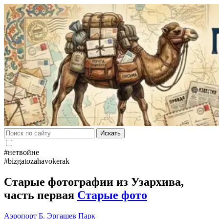
Искать
#нетвойне
#bizgatozahavokerak
Старые фотографии из Узархива,
часть первая
Старые фото
Аэропорт
Б. Эргашев
Парк