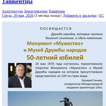
Ташкентцы
Архитектура
Землетрясение
Памятник
Среда, 20 мая, 2026
(3 месяца назад)
|
Добавить в закладки
|
EC