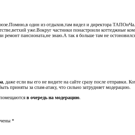
 союзе.Помню,в один из отдыхов,там видел и директора ТАПОиЧа.
детстве,ветхий уже.Вокруг частники понастроили коттеджные 
и ремонт пансионата,не знаю.А так я больше там не остоновил
за
, даже если вы его не видите на сайте сразу после отправки. 
ть приняты за спам-атаку, что сильно затрудняет модерацию.
и помещаются
в очередь на модерацию
.
ечены
*