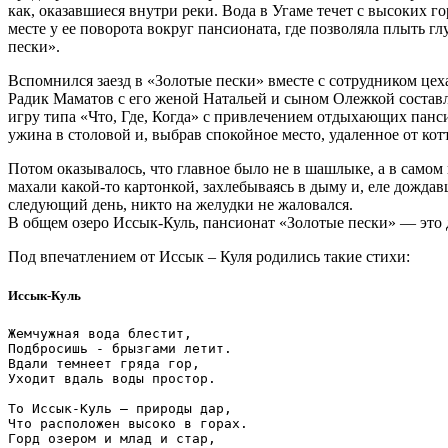
как, оказавшиеся внутри реки. Вода в Угаме течет с высоких г
месте у ее поворота вокруг пансионата, где позволяла плыть 
пески».
Вспомнился заезд в «Золотые пески» вместе с сотрудником цеха
Радик Маматов с его женой Натальей и сыном Олежкой составл
игру типа «Что, Где, Когда» с привлечением отдыхающих панси
ужина в столовой и, выбрав спокойное место, удаленное от ко
Потом оказывалось, что главное было не в шашлыке, а в самом 
махали какой-то картонкой, захлебываясь в дыму и, еле дожд
следующий день, никто на желудки не жаловался.
В общем озеро Иссык-Куль, пансионат «Золотые пески» — это 
Под впечатлением от Иссык – Куля родились такие стихи:
Иссык-Куль
Жемчужная вода блестит,

Подбросишь - брызгами летит.

Вдали темнеет гряда гор,

Уходит вдаль воды простор.

То Иссык-Куль – природы дар,

Что расположен высоко в горах.

Горд озером и млад и стар,
