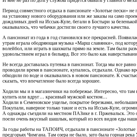
И мне не раз по долгу службы придется бывать у главного мех
Период совместного отдыха в пансионате «Золотые пески» не 
на установку нового оборудования или же заказы на само прое
дождливых дней на Иссык-Куле, бегали в Бостыри за беленькой
оказывалось, что чебачки достигли своего лучшего качества.
А пансионат из года в год становился все прекрасней. Появи
утрам играла ободряющая музыка «Марш славянки», под котор
волейбол, или играть в шахматы прямо на земле. Там были ра
удовольствием играл в бильярд. Все это было как наверстывани
Не всегда доставалась путевка в пансионат. Тогда мы все равно
проводили время в пансионате, купались, отдыхали. Однако в
обходили по воде и оказывались в новом пансионате. К счастью
сказать, что впечатление было всегда хорошее.
Ходили мы и в магазинчики на побережье. Интересно, что там
купить или вдруг… красивый мужской костюм…
Ходили в Семеновское ущелье, покрытое березками, небольшим
Покупали, наверное только такие и есть на Иссык-Куле, огром
А однажды съездили на местном ПАЗике в г. Пржевальск. Это 
поели очень вкусный шашлык, который из всех видов еды нашей
За годы работы на ТАПОИЧ, отдыхали в пансионате «Золотые п
предгорьях Чимгана. Там озера не было, зато была горная рек