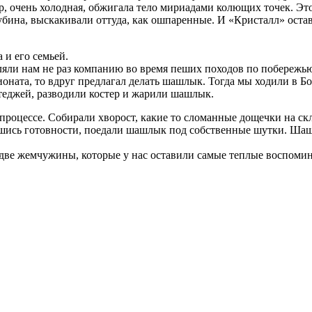
ор, очень холодная, обжигала тело мириадами колющих точек. Эт
глубина, выскакивали оттуда, как ошпаренные. И «Кристалл» ост
 и его семьей.
яли нам не раз компанию во время пеших походов по побережью
оната, то вдруг предлагал делать шашлык. Тогда мы ходили в Бо
ттеджей, разводили костер и жарили шашлык.
процессе. Собирали хворост, какие то сломанные дощечки на скла
авшись готовности, поедали шашлык под собственные шутки. Ша
две жемчужины, которые у нас оставили самые теплые воспомин