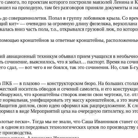
ого самого, по проектам которого построили мавзолей Ленина и К
Пришел на проходную, там без разговоров приняли документы и 
ень до совершеннолетия. Попал в группу лобовиков крыла. Со вре
щий кит» — очевидно за огромную длину фюзеляжа, верхоплана 
калась вниз часть пола, т.о., открывался грузовой люк, по кот
 с помощью кронштейнов за ответные кронштейны, расположенные
ий авиационный техникум объявил прием учащихся в необычное в
ь сочинение, выяснилось, что я забыл… паспорт. Время на сочин
го сдал, — вот чего я не боялся, так это сочинения. Но, слав Б
е в ПКБ — в плазово — конструкторском бюро. На больших стол
сткий носитель обводов и сечений самолета, и его конструкций
 обнаружил, что кронштейны створок имели свои чертежи, т.е. о
 нормальная, унифицировать эту массу кронштейнов, а это значи
Защитив диплом, свою идею оформил как рацпредложение. К слов
формил в виде Мероприятий цеха на очередную пятилетку, но эт
лотые пески». Тогда мы не знали, что Саша Иванников станет со
ь в одном из передовых технологических цехов по производству
е производства.