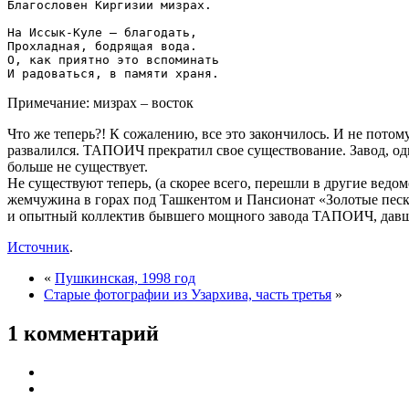
Благословен Киргизии мизрах.

На Иссык-Куле – благодать,

Прохладная, бодрящая вода.

О, как приятно это вспоминать

Примечание: мизрах – восток
Что же теперь?! К сожалению, все это закончилось. И не потому
развалился. ТАПОИЧ прекратил свое существование. Завод, од
больше не существует.
Не существуют теперь, (а скорее всего, перешли в другие вед
жемчужина в горах под Ташкентом и Пансионат «Золотые песк
и опытный коллектив бывшего мощного завода ТАПОИЧ, давшег
Источник
.
«
Пушкинская, 1998 год
Старые фотографии из Узархива, часть третья
»
1 комментарий