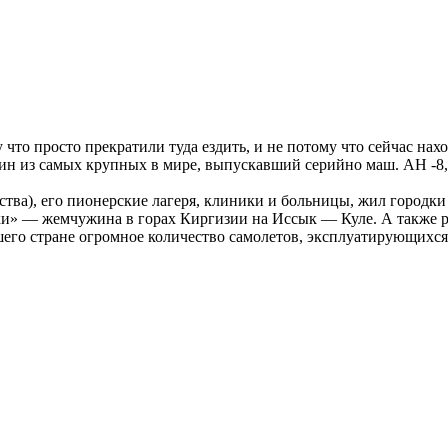
 что просто прекратили туда ездить, и не потому что сейчас нах
ин из самых крупных в мире, выпускавший серийно маш. АН -8, 
омства), его пионерские лагеря, клиники и больницы, жил городк
и» — жемчужина в горах Киргизии на Иссык — Куле. А также ра
о стране огромное количество самолетов, эксплуатирующихся 