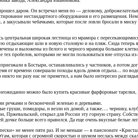
аника завода, Александра Иванникова.
прошел даром. Он встречал меня по — деловому, доброжелательн
ктирование нестандартного оборудования и его размещения. Нем
, а закусывали чебачками, которые после ловли бросали в миску
лась центральная широкая лестница из мрамора с пересекающими
ую отдыхающие шли в новую столовую и на пляж. Сюда теперь я
змечены и выложены из белого и черного мрамора большие клетк
е тех пробелов, которыми не могли пользоваться вне отпуска из-
 приезжали в Бостыри, останавливались у частников, а потом дого
ремя от времени совершали походы вдоль домов отдыха… по вод
 никто ни разу нас не приметил, а нам было интересно разгляды
 неожиданно можно было купить красивые фарфоровые тарелки, 
и речками и бесконечной зеленью и деревьями.
ные груши, помидоры, и везли их домой, а также…. чернику, клу
он, Пржевальский, открыл для России эту горную страну. Собств
 дочке больше всего нравился. Да еще очень вкусные белые леп
ески» не менее пяти раз. И не меньше — в пансионате «Криста
а Угам, которая с огромной скоростью и шумом неслась между с