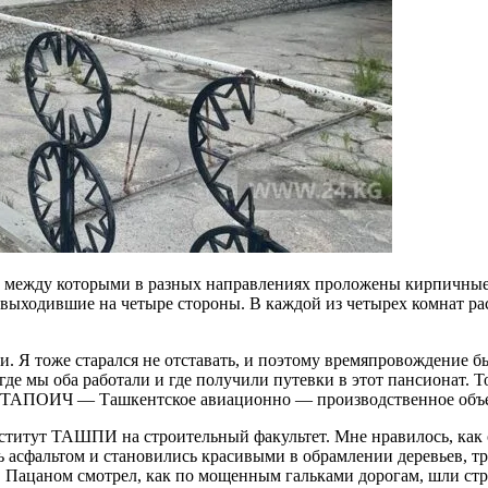
, между которыми в разных направлениях проложены кирпичные
ыходившие на четыре стороны. В каждой из четырех комнат расп
. Я тоже старался не отставать, и поэтому времяпровождение бы
 где мы оба работали и где получили путевки в этот пансионат
 в ТАПОИЧ — Ташкентское авиационно — производственное объе
нститут ТАШПИ на строительный факультет. Мне нравилось, как
сфальтом и становились красивыми в обрамлении деревьев, трот
од. Пацаном смотрел, как по мощенным гальками дорогам, шли с