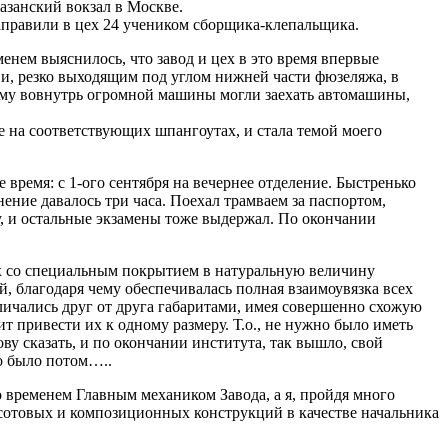
азанский вокзал в Москве.
направили в цех 24 учеником сборщика-клепальщика.
менем выяснилось, что завод и цех в это время впервые
и, резко выходящим под углом нижней части фюзеляжа, в
орому вовнутрь огромной машины могли заехать автомашины,
 на соответствующих шпангоутах, и стала темой моего
ремя: с 1-ого сентября на вечернее отделение. Быстренько
ение давалось три часа. Поехал трамваем за паспортом,
-гу, и остальные экзамены тоже выдержал. По окончании
ах со специальным покрытием в натуральную величину
, благодаря чему обеспечивалась полная взаимоувязка всех
тличались друг от друга габаритами, имея совершенно схожую
т привести их к одному размеру. Т.о., не нужно было иметь
у сказать, и по окончании института, так вышло, свой
о было потом…..
 временем Главным механиком Завода, а я, пройдя много
 сотовых и композиционных конструкций в качестве начальника