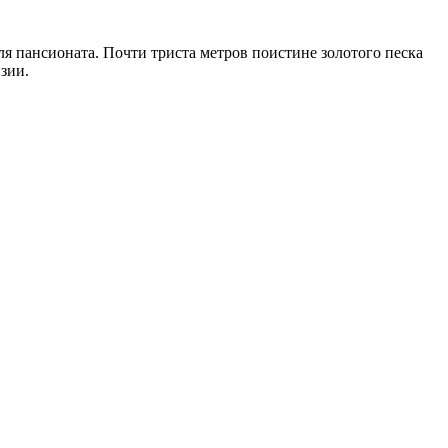
ля пансионата. Почти триста метров поистине золотого песка
зии.