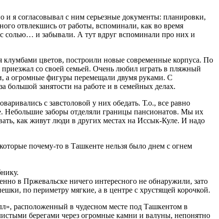
о и я согласовывал с ним серьезные документы: планировки,
ного отвлекшись от работы, вспоминали, как во время
 с солью… и забывали. А тут вдруг вспоминали про них и
ся клумбами цветов, построили новые современные корпуса. По
 приезжал со своей семьей. Очень любил играть в пляжный
и, а огромные фигуры перемещали двумя руками. С
за большой занятости на работе и в семейных делах.
варивались с завстоловой у них обедать. Т.о., все равно
е. Небольшие заборы отделяли границы пансионатов. Мы их
вать, как живут люди в других местах на Иссык-Куле. И надо
которые почему-то в Ташкенте нельзя было днем с огнем
бнику.
енно в Пржевальске ничего интересного не обнаружили, зато
ешки, по периметру мягкие, а в центре с хрустящей корочкой.
лл», расположенный в чудесном месте под Ташкентом в
калистыми берегами через огромные камни и валуны, непонятно