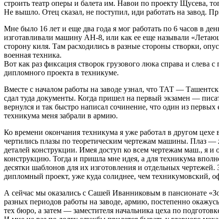
строить театр оперы и балета им. Навои по проекту Щусева, т
Не вышло. Отец сказал, не поступил, иди работать на завод. 
Мне было 16 лет и еще два года я мог работать по 6 часов в д
изготавливали машину АН-8, или как ее еще называли «Летаю
сторону киля. Там расходились в разные стороны створки, опус
военная техника.
Вот как раз фиксация створок грузового люка справа и слева
дипломного проекта в техникуме.
Вместе с началом работы на заводе узнал, что ТАТ — Ташентск
сдал туда документы. Когда пришел на первый экзамен — писат
вернулся и так быстро написал сочинение, что один из первых е
техникума меня забрали в армию.
Ко времени окончания техникума я уже работал в другом цех
чертились плазы по теоретическим чертежам машины. Плаз — же
деталей конструкции. Имея доступ ко всем чертежам маш., я и
конструкцию. Тогда и пришла мне идея, а для техникума вполне
десятки шаблонов для их изготовления и отдельных чертежей. 
дипломный проект, уже куда солиднее, чем техникумовский, о
А сейчас мы оказались с Сашей Иванниковым в пансионате «Зо
разных периодов работы на заводе, армию, постепенно окажус
тех бюро, а затем — заместителя начальника цеха по подготовк