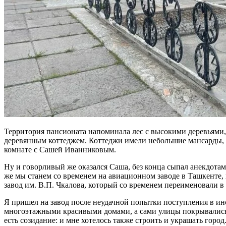
Территория пансионата напоминала лес с высокими деревьями
деревянным коттеджем. Коттеджи имели небольшие мансарды, в
комнате с Сашей Иванниковым.
Ну и говорливый же оказался Саша, без конца сыпал анекдотами
же мы станем со временем на авиационном заводе в Ташкенте,
завод им. В.П. Чкалова, который со временем переименовали
Я пришел на завод после неудачной попытки поступления в и
многоэтажными красивыми домами, а сами улицы покрывались а
есть созидание: и мне хотелось также строить и украшать гор