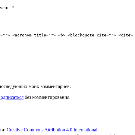
ечены
*
e=""> <acronym title=""> <b> <blockquote cite=""> <cite>
ля последующих моих комментариев.
подписаться
без комментирования.
ии:
Creative Commons Attribution 4.0 International
.