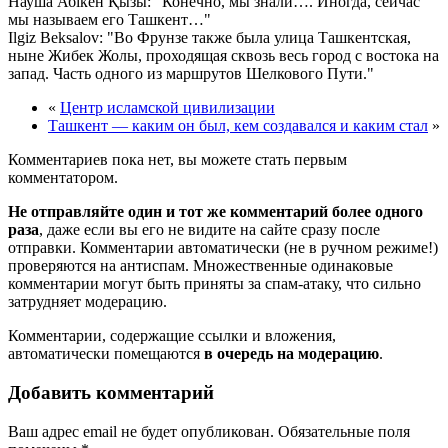
Науша Абікен Қызы:
Конечно, мы знали…. Иногда, сейчас
мы называем его Ташкент…
Ilgiz Beksalov:
Во Фрунзе также была улица Ташкентская,
ныне Жибек Жолы, проходящая сквозь весь город с востока на
запад. Часть одного из маршрутов Шелкового Пути.
«
Центр исламской цивилизации
Ташкент — каким он был, кем создавался и каким стал
»
Комментариев пока нет, вы можете стать первым
комментатором.
Не отправляйте один и тот же комментарий более одного
раза
, даже если вы его не видите на сайте сразу после
отправки. Комментарии автоматически (не в ручном режиме!)
проверяются на антиспам. Множественные одинаковые
комментарии могут быть приняты за спам-атаку, что сильно
затрудняет модерацию.
Комментарии, содержащие ссылки и вложения,
автоматически помещаются
в очередь на модерацию
.
Добавить комментарий
Ваш адрес email не будет опубликован.
Обязательные поля