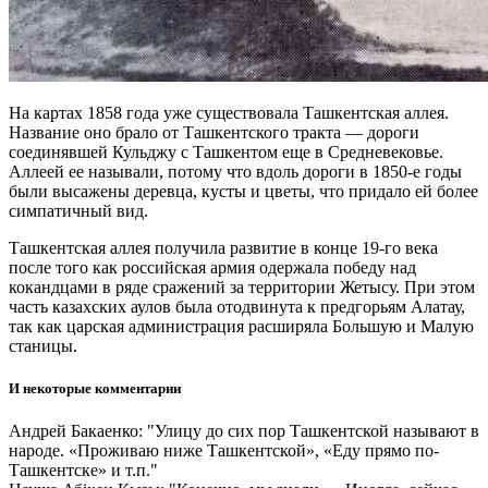
На картах 1858 года уже существовала Ташкентская аллея.
Название оно брало от Ташкентского тракта — дороги
соединявшей Кульджу с Ташкентом еще в Средневековье.
Аллеей ее называли, потому что вдоль дороги в 1850-е годы
были высажены деревца, кусты и цветы, что придало ей более
симпатичный вид.
Ташкентская аллея получила развитие в конце 19-го века
после того как российская армия одержала победу над
кокандцами в ряде сражений за территории Жетысу. При этом
часть казахских аулов была отодвинута к предгорьям Алатау,
так как царская администрация расширяла Большую и Малую
станицы.
И некоторые комментарии
Андрей Бакаенко:
Улицу до сих пор Ташкентской называют в
народе. «Проживаю ниже Ташкентской», «Еду прямо по-
Ташкентске» и т.п.