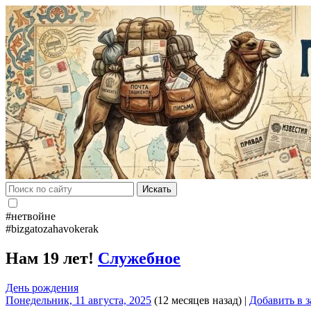
Искать
#нетвойне
#bizgatozahavokerak
Нам 19 лет!
Служебное
День рождения
Понедельник, 11 августа, 2025
(12 месяцев назад)
|
Добавить в 