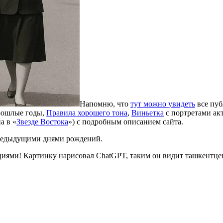
Напомню, что
тут можно увидеть
все пуб
рошлые годы,
Правила хорошего тона
,
Виньетка
с портретами ак
а в «
Звезде Востока
») с подробным описанием сайта.
предыдущими днями рождений.
циями! Картинку нарисовал ChatGPT, таким он видит ташкентце