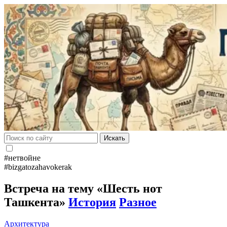
Искать
#нетвойне
#bizgatozahavokerak
Встреча на тему «Шесть нот
Ташкента»
История
Разное
Архитектура