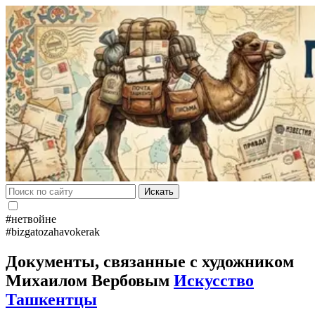
Искать
#нетвойне
#bizgatozahavokerak
Документы, связанные с художником
Михаилом Вербовым
Искусство
Ташкентцы