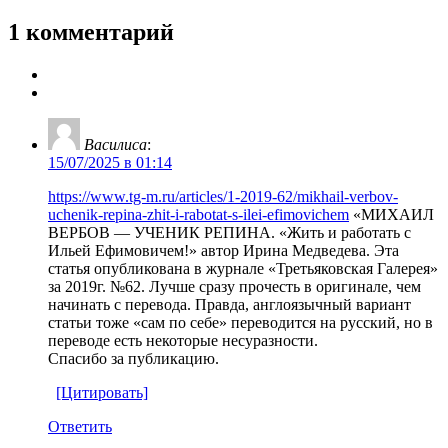
1 комментарий
Василиса
:
15/07/2025 в 01:14
https://www.tg-m.ru/articles/1-2019-62/mikhail-verbov-
uchenik-repina-zhit-i-rabotat-s-ilei-efimovichem
«МИХАИЛ
ВЕРБОВ — УЧЕНИК РЕПИНА. «Жить и работать с
Ильей Ефимовичем!» автор Ирина Медведева. Эта
статья опубликована в журнале «Третьяковская Галерея»
за 2019г. №62. Лучше сразу прочесть в оригинале, чем
начинать с перевода. Правда, англоязычный вариант
статьи тоже «сам по себе» переводится на русский, но в
переводе есть некоторые несуразности.
Спасибо за публикацию.
[Цитировать]
Ответить