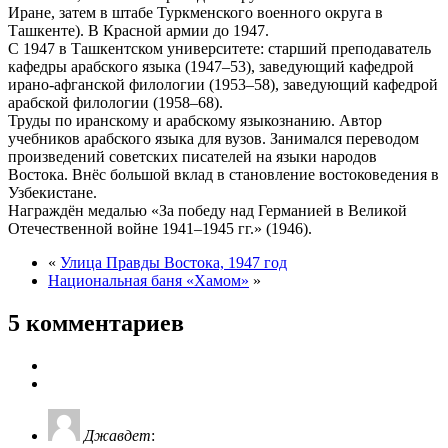
Иране, затем в штабе Туркменского военного округа в
Ташкенте). В Красной армии до 1947.
С 1947 в Ташкентском университете: старший преподаватель
кафедры арабского языка (1947–53), заведующий кафедрой
ирано-афганской филологии (1953–58), заведующий кафедрой
арабской филологии (1958–68).
Труды по иранскому и арабскому языкознанию. Автор
учебников арабского языка для вузов. Занимался переводом
произведений советских писателей на языки народов
Востока. Внёс большой вклад в становление востоковедения в
Узбекистане.
Награждён медалью «За победу над Германией в Великой
Отечественной войне 1941–1945 гг.» (1946).
«
Улица Правды Востока, 1947 год
Национальная баня «Хамом»
»
5 комментариев
Джавдет
: