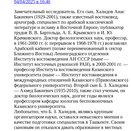
04/04/2025 в 16:46
Замечательный исследователь. Его сын, Халидов Анас
Бакиевич (1929-2001), также известный востоковед,
археограф, специалист по арабской классической
литературе и исламу в Восточной Европе, публикатор
трудов В. В. Бартольда, А. Е. Крымского и И. Ю.
Крачковского. Доктор филологических наук, профессор,
в 1961-2000 гг. (с перерывом в 1968-1978 гг.) возглавлял
Арабский кабинет (позже переименованный в сектор
Ближнего Востока) Ленинградского отделения
Института востоковедения АН СССР (ныне —
Институт восточных рукописей РАН), в 2000-2001 гг. —
профессор Института востоковедения Казанского
университета (ныне — Институт востоковедения и
международных отношений Казанского (Приволжского)
федерального университета). Второй сын Б. З. Халидова
— Ахмед Бакиевич (1935-2010), также стал ученым, он
доктор биологических наук, долгие годы являлся
профессором кафедры зоологии беспозвоночных
Казанского университета.
Любопытно, что Б. З. Халидов, являясь крупным
организатором науки, оставался невысокого мнения о
качестве подготовки специалистов в Ташкенте. Своим
сыновьям он отказался давать образование в местных