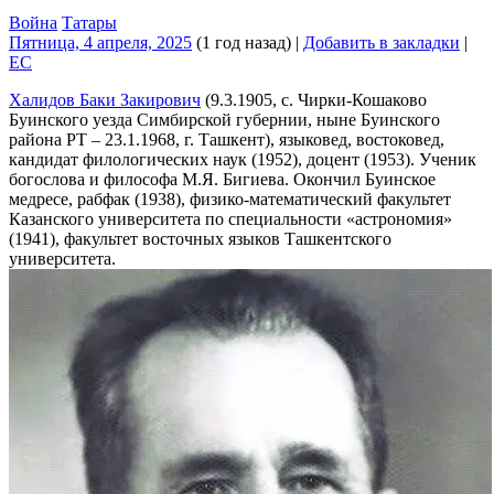
Война
Татары
Пятница, 4 апреля, 2025
(1 год назад)
|
Добавить в закладки
|
EC
Халидов Баки Закирович
(9.3.1905, с. Чирки-Кошаково
Буинского уезда Симбирской губернии, ныне Буинского
района РТ – 23.1.1968, г. Ташкент), языковед, востоковед,
кандидат филологических наук (1952), доцент (1953). Ученик
богослова и философа М.Я. Бигиева. Окончил Буинское
медресе, рабфак (1938), физико-математический факультет
Казанского университета по специальности «астрономия»
(1941), факультет восточных языков Ташкентского
университета.