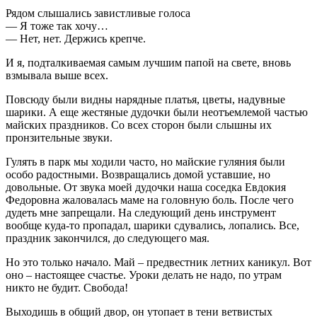
Рядом слышались завистливые голоса
— Я тоже так хочу…
— Нет, нет. Держись крепче.
И я, подталкиваемая самым лучшим папой на свете, вновь
взмывала выше всех.
Повсюду были видны нарядные платья, цветы, надувные
шарики. А еще жестяные дудочки были неотъемлемой частью
майских праздников. Со всех сторон были слышны их
пронзительные звуки.
Гулять в парк мы ходили часто, но майские гуляния были
особо радостными. Возвращались домой уставшие, но
довольные. От звука моей дудочки наша соседка Евдокия
Федоровна жаловалась маме на головную боль. После чего
дудеть мне запрещали. На следующий день инструмент
вообще куда-то пропадал, шарики сдувались, лопались. Все,
праздник закончился, до следующего мая.
Но это только начало. Май – предвестник летних каникул. Вот
оно – настоящее счастье. Уроки делать не надо, по утрам
никто не будит. Свобода!
Выходишь в общий двор, он утопает в тени ветвистых