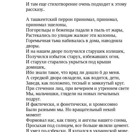
И там еще стихотворение очень подходит к этому
рассказу..
А ташкентский перрон принимал, принимал,
принимал эшелоны,
Погорельцы и беженцы падали в пыль от жары,
Растекались по улицам жалкие эти колонны,
Горемычная тьма набивалась в дома, наводняла
дворы.
И на нашем дворе получился старушек излишек,
Получился избыток старух, избежавших огня,
И старухи старались укрыться под крыши
домишек,
Ибо знали такое, что вряд ли дошло б до меня.
А середкой двора овладели, как водится, дети,
Заведя, как положено, тесный и замкнутый круг.
При стечении лиц, при вечернем и утреннем свете
Мы, мальчишки, глядели на новых печальных
подруг.
И фактически, и фонетически, и хромосомно
Были разными мы. Но вращательный некий
момент
Формовал нас, как глину, и ангелы нашего сонма,
Просыхая под солнцем, все больше являли цемент.
Я умел по-узбекски. Я купался в украинской мове.