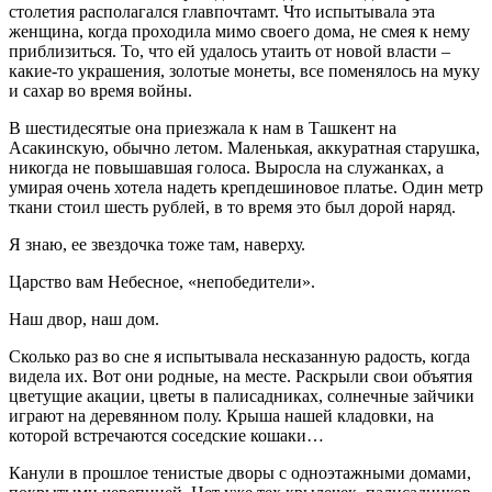
столетия располагался главпочтамт. Что испытывала эта
женщина, когда проходила мимо своего дома, не смея к нему
приблизиться. То, что ей удалось утаить от новой власти –
какие-то украшения, золотые монеты, все поменялось на муку
и сахар во время войны.
В шестидесятые она приезжала к нам в Ташкент на
Асакинскую, обычно летом. Маленькая, аккуратная старушка,
никогда не повышавшая голоса. Выросла на служанках, а
умирая очень хотела надеть крепдешиновое платье. Один метр
ткани стоил шесть рублей, в то время это был дорой наряд.
Я знаю, ее звездочка тоже там, наверху.
Царство вам Небесное, «непобедители».
Наш двор, наш дом.
Сколько раз во сне я испытывала несказанную радость, когда
видела их. Вот они родные, на месте. Раскрыли свои объятия
цветущие акации, цветы в палисадниках, солнечные зайчики
играют на деревянном полу. Крыша нашей кладовки, на
которой встречаются соседские кошаки…
Канули в прошлое тенистые дворы с одноэтажными домами,