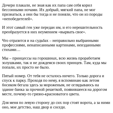
Дочери плакали, не зная как их папа сам себя корил
бессонными ночами. Их добрый, мягкий папа, не мог
признаться, а они бы тогда и не поняли, что он из породы
«непобедителей».
И этот самый ген уже передан им, и его нерешительность
преобразуется в них неумением «вырвать свое».
Что отразится и на судьбах – неправильно выбранными
профессиями, ненаписанными картинами, неизданными
стихами…
Мы – принцессы на горошинах, всю жизнь проработаем
золушками, так и не дождемся своих принцев. Там, куда мы
попали, их просто не было.
Пятый номер. От тебя не осталось ничего. Только дорога и
спуск к парку. Проходя по нему, я вспоминаю как летом
босиком бегала здесь за мороженым, не оглядываюсь на
здание банка за прочной решеткой, появившееся на дорогом
месте, почему-то грязно-красноватого цвета.
Для меня по левую сторону до сих пор стоят ворота, а за ними
оно, мое детство, наш двор и соседи.