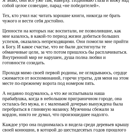
Я знаю, они все уже там, наверху. Поднимаю глаза и вижу над
собой целое созвездие, парад «не победителей».
Тех, кто учил нас читать хорошие книги, никогда не брать
чужого и вести себя достойно.
Ценности на которых нас воспитали, не позволившие, как
мне казалось, в какой-то период жизни добиться больших
успехов, оказались непреходящими. Они помогли мне прийти
к Богу. И какое счастье, что не были достигнуты те
обманчивые цели, за что потом пришлось бы расплачиваться.
Внутренний мир не нарушен, душа полна любви и
готовности созидать.
Проходя мимо своей первой родины, не оглядываюсь, сердце
сжимается от воспоминаний, горечи утраты, для меня на этом
месте по-прежнему ворота под номером пять.
А недавно подумалось, а что же испытывала наша
прабабушка, когда в небольшом приграничном городе, она
осталась без мужа, и с маленькой дочерью вынуждена была
перебраться в глиняную мазанку. Мужчины сбежали за
кордон, никто не думал, что произошедшее надолго.
Каждое утро она поднималась и видела среди деревьев крышу
своей конюшни, в которой до шестидесятых годов прошлого