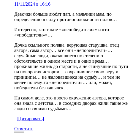
11/11/2024 в 16:16
Девочки больше любят пап, а мальчики мам, по
определению в силу противоположности полов…
Интересно, кто такие ««непобедители»» и кто
««победители»»…
Дочка ссыльного поляка, верующая старушка, отец
автора, сама автор… все они «непобедители»…
случайные люди, оказавшиеся по стечению
обстоятельств в одном месте и в одно время…
прожившие жизнь до старости, а не сгинувшие по пути
на поворотах истории… сохранившие свою веру и
принципы… не жаловавшиеся на судьбу… и тем не
менее почему-то «непобедители»… или, может,
победители без кавычек…
На самом деле, это просто окружение автора, которое
она знала с детства… в соседних дворах жили такие же
люди со своими судьбами…
[Цитировать]
Ответить