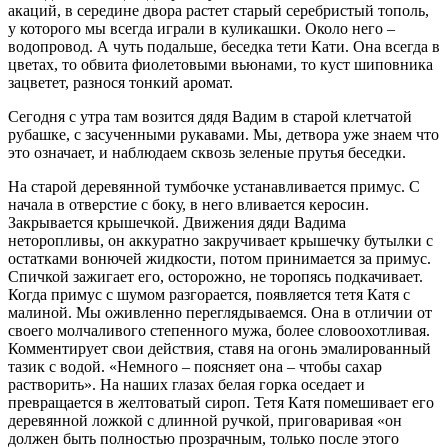
акаций, в середине двора растет старый серебристый тополь,
у которого мы всегда играли в куликашки. Около него –
водопровод. А чуть подальше, беседка тети Кати. Она всегда в
цветах, то обвита фиолетовыми вьюнами, то куст шиповника
зацветет, разнося тонкий аромат.
Сегодня с утра там возится дядя Вадим в старой клетчатой
рубашке, с засученными рукавами. Мы, детвора уже знаем что
это означает, и наблюдаем сквозь зеленые прутья беседки.
На старой деревянной тумбочке устанавливается примус. С
начала в отверстие с боку, в него вливается керосин.
Закрывается крышечкой. Движения дяди Вадима
неторопливы, он аккуратно закручивает крышечку бутылки с
остатками вонючей жидкости, потом принимается за примус.
Спичкой зажигает его, осторожно, не торопясь подкачивает.
Когда примус с шумом разгорается, появляется тетя Катя с
малиной. Мы оживленно переглядываемся. Она в отличии от
своего молчаливого степенного мужа, более словоохотливая.
Комментирует свои действия, ставя на огонь эмалированный
тазик с водой. «Немного – поясняет она – чтобы сахар
растворить». На наших глазах белая горка оседает и
превращается в желтоватый сироп. Тетя Катя помешивает его
деревянной ложкой с длинной ручкой, приговаривая «он
должен быть полностью прозрачным, только после этого