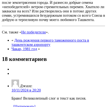
после землетрясения города. И разнесло добрые семена
«непобедителей» ветром стремительных перемен. Хватило ли
закваски на всех? Или растворились они в потоке других
семян, устремившихся безудержным потоком со всего Союза в
добрую и терпеливую почву моего любимого Ташкента.
См. также «
Не победители
».
«
День рождения первого таможенного поста в
ташкентском аэропорту
Чакар, 1981 год
»
18 комментариев
Джага
:
10/11/2024 в 20:20
Браво! Великолепный слог и текст как песня.
[Цитировать]