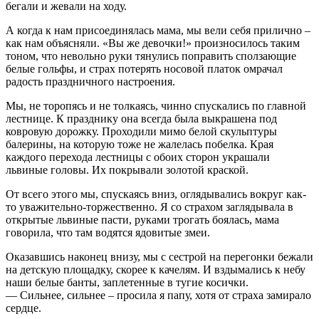
бегали и жевали на ходу.
А когда к нам присоединялась мама, мы вели себя прилично –
как нам объясняли. «Вы же девочки!» произносилось таким
тоном, что невольно руки тянулись поправить сползающие
белые гольфы, и страх потерять носовой платок омрачал
радость праздничного настроения.
Мы, не торопясь и не толкаясь, чинно спускались по главной
лестнице. К празднику она всегда была выкрашена под
ковровую дорожку. Проходили мимо белой скульптуры
балерины, на которую тоже не жалелась побелка. Края
каждого перехода лестницы с обоих сторон украшали
львиные головы. Их покрывали золотой краской.
От всего этого мы, спускаясь вниз, оглядывались вокруг как-
то уважительно-торжественно. Я со страхом заглядывала в
открытые львиные пасти, руками трогать боялась, мама
говорила, что там водятся ядовитые змеи.
Оказавшись наконец внизу, мы с сестрой на перегонки бежали
на детскую площадку, скорее к качелям. И вздымались к небу
наши белые банты, заплетенные в тугие косички.
— Сильнее, сильнее – просила я папу, хотя от страха замирало
сердце.