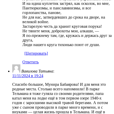
И на идиш куплетик застрял, как осколок, во мне,
Пантюркизмы, и панславянизмы, и все
горлопанства, панове,
Не для нас, затвердевших до срока на дворе, на
великой войне.
Застарелую честь да хранит круговая порука!
Не тяните меня, доброхоты мои, алкаши, —
Я по-прежнему там, где, кружась и держась друг за
друга,
Люди нашего круга тихонько поют от души.
[Цитировать]
Ответить
Вавилова Татьяна
:
11/11/2024 в 19:24
Спасибо большое, Мунира Бабаярова! И для меня это
родные места. Столько всего напомнили! В парке
Тельмана я тоже гуляла со своими родителями, папа
катал меня на лодке ещё в том первом озере 1940-х
годов с заросшими высокой травой берегами. А потом
уже с сыном проводили в парке много времени, и с
внуками — целая жизнь прошла в Тельмана. И ещё в