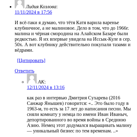
Лидия Козлова
:
11/11/2024 в 17:56
И всё-таки я думаю, что тётя Катя варила варенье
клубничное, а не малиновое. Дело в том, что до 1966г.
малина и чёрная смородина на Алайском Базаре были
редкостью. Я их впервые увидела на Иссык-Куле в сер.
50х. А вот клубнику действительно покупали тазами и
вёдрами.
[Цитировать]
Ответить
AK
:
12/11/2024 в 13:16
как раз в интервью Дмитрия Сухарева (2016
Санжар Янышев) говорится: «.. Это было году в
1963-м, то есть за 17 лет до написания песни. Мы
сняли комнату у немца по имени Иван Иваныч,
депортированного во время войны в Среднюю
Азию. Немец этот додумался выращивать малину
— уникальный бизнес по тем временам. ..»