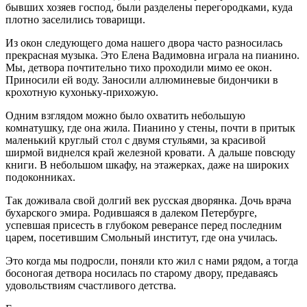
бывших хозяев господ, были разделены перегородками, куда
плотно заселились товарищи.
Из окон следующего дома нашего двора часто разносилась
прекрасная музыка. Это Елена Вадимовна играла на пианино.
Мы, детвора почтительно тихо проходили мимо ее окон.
Приносили ей воду. Заносили аллюминевые бидончики в
крохотную кухоньку-прихожую.
Одним взглядом можно было охватить небольшую
комнатушку, где она жила. Пианино у стены, почти в притык
маленький круглый стол с двумя стульями, за красивой
ширмой виднелся край железной кровати. А дальше повсюду
книги. В небольшом шкафу, на этажерках, даже на широких
подоконниках.
Так доживала свой долгий век русская дворянка. Дочь врача
бухарского эмира. Родившаяся в далеком Петербурге,
успевшая присесть в глубоком реверансе перед последним
царем, посетившим Смольный институт, где она училась.
Это когда мы подросли, поняли кто жил с нами рядом, а тогда
босоногая детвора носилась по старому двору, предаваясь
удовольствиям счастливого детства.