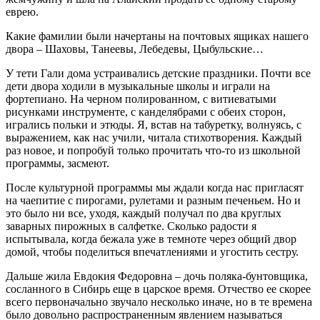
еврею.
Какие фамилии были начертаны на почтовых ящиках нашего
двора – Шаховы, Танеевы, Лебедевы, Цыбульские…
У тети Гали дома устраивались детские праздники. Почти все
дети двора ходили в музыкальные школы и играли на
фортепиано. На черном полированном, с витиеватыми
рисунками инструменте, с канделябрами с обеих сторон,
игрались польки и этюды. Я, встав на табуретку, волнуясь, с
выражением, как нас учили, читала стихотворения. Каждый
раз новое, и попробуй только прочитать что-то из школьной
программы, засмеют.
После культурной программы мы ждали когда нас пригласят
на чаепитие с пирогами, рулетами и разным печеньем. Но и
это было ни все, уходя, каждый получал по два круглых
заварных пирожных в салфетке. Сколько радости я
испытывала, когда бежала уже в темноте через общий двор
домой, чтобы поделиться впечатлениями и угостить сестру.
Дальше жила Евдокия Федоровна – дочь поляка-бунтовщика,
сосланного в Сибирь еще в царское время. Отчество ее скорее
всего первоначально звучало несколько иначе, но в те времена
было довольно распространенным явлением называться