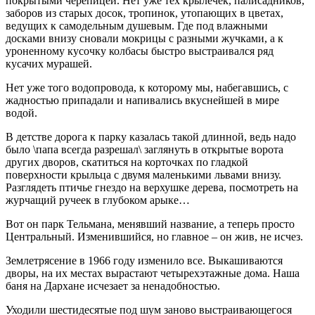
покрытыми черепицей. Нет уже тех крылечек, палисадников,
заборов из старых досок, тропинок, утопающих в цветах,
ведущих к самодельным душевым. Где под влажными
досками внизу сновали мокрицы с разными жучками, а к
уроненному кусочку колбасы быстро выстраивался ряд
кусачих мурашей.
Нет уже того водопровода, к которому мы, набегавшись, с
жадностью припадали и напивались вкуснейшей в мире
водой.
В детстве дорога к парку казалась такой длинной, ведь надо
было \папа всегда разрешал\ заглянуть в открытые ворота
других дворов, скатиться на корточках по гладкой
поверхности крыльца с двумя маленькими львами внизу.
Разглядеть птичье гнездо на верхушке дерева, посмотреть на
журчащий ручеек в глубоком арыке…
Вот он парк Тельмана, менявший название, а теперь просто
Центральный. Изменившийся, но главное – он жив, не исчез.
Землетрясение в 1966 году изменило все. Выкашиваются
дворы, на их местах вырастают четырехэтажные дома. Наша
баня на Дархане исчезает за ненадобностью.
Уходили шестидесятые под шум заново выстраивающегося