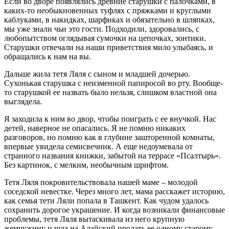
Если во дворе появлялись древние старушки с палочками, в
каких-то необыкновенных туфлях с пряжками и круглыми
каблуками, в накидках, шарфиках и обязательно в шляпках,
мы уже знали чьи это гости. Подходили, здоровались, с
любопытством оглядывая сумочки на цепочках, зонтики.
Старушки отвечали на наши приветствия мило улыбаясь, и
обращались к нам на вы.
Дальше жила тетя Ляля с сыном и младшей дочерью.
Сухонькая старушка с неизменной папиросой во рту. Вообще-
то старушкой ее назвать было нельзя, слишком властной она
выглядела.
Я заходила к ним во двор, чтобы поиграть с ее внучкой. Нас
детей, наверное не опасались. Я не помню никаких
разговоров, но помню как в глубине зашторенной комнаты,
впервые увидела семисвечник. А еще недоумевала от
странного названия книжки, забытой на террасе «Псалтырь».
Без картинок, с мелким, необычным шрифтом.
Тетя Ляля покровительствовала нашей маме – молодой
соседской невестке. Через много лет, мама расскажет историю,
как семья тети Ляли попала в Ташкент. Как чудом удалось
сохранить дорогое украшение. И когда возникали финансовые
проблемы, тетя Ляля вытаскивала из него крупную
жемчужину и шла на Алайский продать ее одному старому