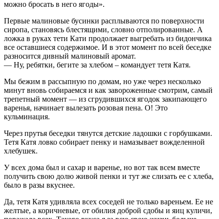
можно бросать в него ягоды».
Первые малиновые бусинки расплываются по поверхности
сиропа, становясь блестящими, словно отполированные. А
ложка в руках тети Кати продолжает выгребать из бидончика
все оставшиеся содержимое. И в этот момент по всей беседке
разносится дивный малиновый аромат.
— Ну, ребятки, бегите за хлебом – командует тетя Катя.
Мы бежим в рассыпную по домам, но уже через несколько
минут вновь собираемся и как завороженные смотрим, самый
трепетный момент — из сгрудившихся ягодок закипающего
варенья, начинает вылезать розовая пена. О! Это
кульминация.
Через прутья беседки тянутся детские ладошки с горбушками.
Тетя Катя ловко собирает пенку и намазывает вожделенной
хлебушек.
У всех дома был и сахар и варенье, но вот так всем вместе
получить свою долю живой пенки и тут же слизать ее с хлеба,
было в разы вкуснее.
Да, тетя Катя удивляла всех соседей не только вареньем. Ее не
желтые, а коричневые, от обилия доброй сдобы и яиц куличи,