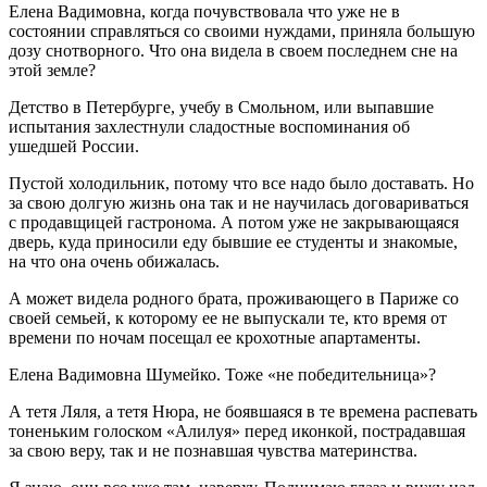
Елена Вадимовна, когда почувствовала что уже не в
состоянии справляться со своими нуждами, приняла большую
дозу снотворного. Что она видела в своем последнем сне на
этой земле?
Детство в Петербурге, учебу в Смольном, или выпавшие
испытания захлестнули сладостные воспоминания об
ушедшей России.
Пустой холодильник, потому что все надо было доставать. Но
за свою долгую жизнь она так и не научилась договариваться
с продавщицей гастронома. А потом уже не закрывающаяся
дверь, куда приносили еду бывшие ее студенты и знакомые,
на что она очень обижалась.
А может видела родного брата, проживающего в Париже со
своей семьей, к которому ее не выпускали те, кто время от
времени по ночам посещал ее крохотные апартаменты.
Елена Вадимовна Шумейко. Тоже «не победительница»?
А тетя Ляля, а тетя Нюра, не боявшаяся в те времена распевать
тоненьким голоском «Алилуя» перед иконкой, пострадавшая
за свою веру, так и не познавшая чувства материнства.