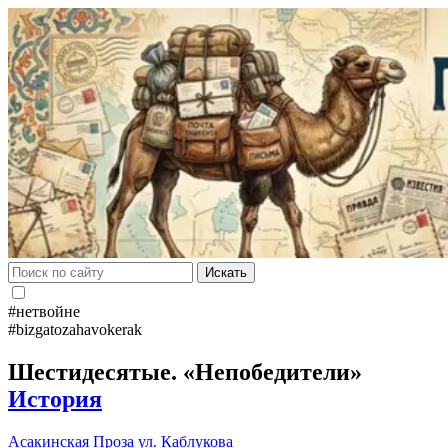
Искать
#нетвойне
#bizgatozahavokerak
Шестидесятые. «Непобедители»
История
Асакинская
Проза
ул. Каблукова