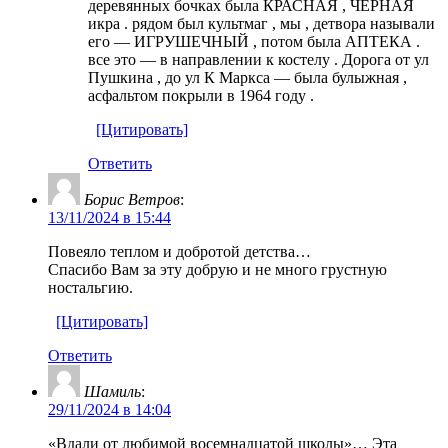
деревянных бочках была КРАСНАЯ , ЧЕРНАЯ
икра . рядом был культмаг , мы , детвора называли
его — ИГРУШЕЧНЫЙ , потом была АПТЕКА .
все это — в направлении к костелу . Дорога от ул
Пушкина , до ул К Маркса — была булыжная ,
асфальтом покрыли в 1964 году .
[Цитировать]
Ответить
Борис Ветров
:
13/11/2024 в 15:44
Повеяло теплом и добротой детства…
Спасибо Вам за эту добрую и не много грустную
ностальгию.
[Цитировать]
Ответить
Шамиль
:
29/11/2024 в 14:04
«Вдали от любимой восемнадцатой школы»… Эта