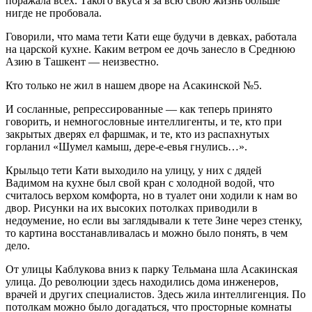
поражала всех. Такого вкуса я за всю свою жизнь больше
нигде не пробовала.
Говорили, что мама тети Кати еще будучи в девках, работала
на царской кухне. Каким ветром ее дочь занесло в Среднюю
Азию в Ташкент — неизвестно.
Кто только не жил в нашем дворе на Асакинской №5.
И сосланные, репрессированные — как теперь принято
говорить, и немногословные интеллигенты, и те, кто при
закрытых дверях ел фаршмак, и те, кто из распахнутых
горланил «Шумел камыш, дере-е-евья гнулись…».
Крыльцо тети Кати выходило на улицу, у них с дядей
Вадимом на кухне был свой кран с холодной водой, что
считалось верхом комфорта, но в туалет они ходили к нам во
двор. Рисунки на их высоких потолках приводили в
недоумение, но если вы заглядывали к тете Зине через стенку,
то картина восстанавливалась и можно было понять, в чем
дело.
От улицы Каблукова вниз к парку Тельмана шла Асакинская
улица. До революции здесь находились дома инженеров,
врачей и других специалистов. Здесь жила интеллигенция. По
потолкам можно было догадаться, что просторные комнаты