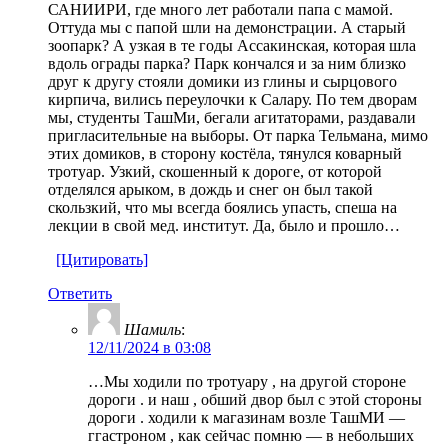
САНИИРИ, где много лет работали папа с мамой.
Оттуда мы с папой шли на демонстрации. А старый
зоопарк? А узкая в те годы Ассакинская, которая шла
вдоль ограды парка? Парк кончался и за ним близко
друг к другу стояли домики из глины и сырцового
кирпича, вились переулочки к Салару. По тем дворам
мы, студенты ТашМи, бегали агитаторами, раздавали
пригласительные на выборы. От парка Тельмана, мимо
этих домиков, в сторону костёла, тянулся коварный
тротуар. Узкий, скошенный к дороге, от которой
отделялся арыком, в дождь и снег он был такой
скользкий, что мы всегда боялись упасть, спеша на
лекции в свой мед. институт. Да, было и прошло…
[Цитировать]
Ответить
Шамиль
:
12/11/2024 в 03:08
…Мы ходили по тротуару , на другой стороне
дороги . и наш , обший двор был с этой стороны
дороги . ходили к магазинам возле ТашМИ —
ггастроном , как сейчас помню — в небольших