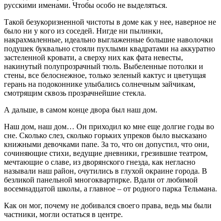
русскими именами. Чтобы особо не выделяться.
Такой безукоризненной чистоты в доме как у нее, наверное не
было ни у кого из соседей. Нигде ни пылинки,
накрахмаленные, идеально выглаженные большие наволочки
подушек буквально стояли пухлыми квадратами на аккуратно
застеленной кровати, а сверху них как фата невесты,
накинутый полупрозрачный тюль. Выбеленные потолки и
стены, все белоснежное, только зеленый кактус и цветущая
герань на подоконнике улыбались солнечным зайчикам,
смотрящим сквозь прозрачнейшие стекла.
А дальше, в самом конце двора был наш дом.
Наш дом, наш дом… Он приходил ко мне еще долгие годы во
сне. Сколько слез, сколько горьких упреков было высказано
книжными девочками папе. За то, что он допустил, что они,
сочиняющие стихи, ведущие дневники, грезившие театром,
мечтающие о славе, из дворянского гнезда, как негласно
называли наш район, очутились в глухой окраине города. В
безликой панельной многоквартирке. Вдали от любимой
восемнадцатой школы, а главное – от родного парка Тельмана.
Как он мог, почему не добивался своего права, ведь мы были
частники, могли остаться в центре.