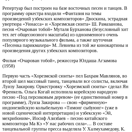
Репертуар был построен на базе восточных песен и танцев. В
программу оркестра входили «Фантазия на темы
произведений узбекских композиторов» Двоскина, эстрадная
увертюра «Уинасса» и «Хорезмская сюита» Ш. Рамазанова,
песня «Очарован тобой» Муталя Бурханова (безусловный хит
тех лет общесоюзного масштаба) из одноименного очень
популярного музыкального фильма, а также шуточная
«Песенка парикмахера» М. Левиева из той же кинокартины и
произведения других узбекских композиторов.
Фильм «Очарован тобой», режиссера Юлдаша Агзамова
(1958)
Первую часть «Хорезмской сюиты» пел Бахрам Мавлянов, во
второй шел массовый танец, танцевали все солисты, включая
Луизу Закирову. Оркестровку «Хорезмской сюиты» сделал Ян
Френкель. Ольга Когай исполнила корейскую народную
песню «Под персиковым деревом» (ее единственный номер в
программе), Луиза Закирова — свою «фирменную»
индонезийскую колыбельную «Тимонг сыбуюнг» (уже в
новой сценической интерпретации) и узбекскую «Эй,
мехрибоним», Иосиф Азизбаев – песню китайского
композитора Ма Кэ «У нас рабочих сила»… В составе
танцевальной группы пресса выделяла У. Халмухамедову, К.