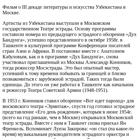
Фильм о III декаде литературы и искусства Узбекистана в
Москве.
Артисты из Узбекистана выступали в Московском
государственном Театре эстрады. Основу программы
составили номера из предыдущего эстрадного обозрения «Дух
Бандунга», успешно представленного в октябре 1958г. в
Ташкенте в культурной программе Конференции писателей
стран Азии и Африки. В постановке вместе с Анатолием
Кабуловым, как и в программе «Дух Бандунга», снова
участвовал приглашенный из Москвы Александр Конников,
тогда режиссер Мосэстрады. Это был опытный мастер,
успевший к тому времени побывать за границей и близко
познакомиться с зарубежной эстрадой. Таких тогда были
единицы. До этого он уже работал в Ташкенте как начальник
и режиссер Театра Советской Армии (1948-1951).
В 1953 г. Конников ставил обозрение «Вот идет пароход» для
московского театра «Эрмитаж», спустя год готовил эстрадное
представление «Его день рождения», которым в июне 1954г.
(всего на год раньше, чем в Москве) открывался Московский
театр эстрады. Вместе с ним в Ташкент снова приехал Ян
Френкель. Вспоминает Луиза Закирова: «он стал (на какое-то
время) музыкальным руководителем эстрадного оркестра и