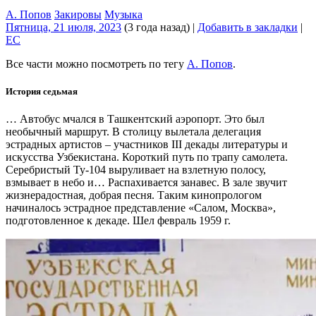
А. Попов
Закировы
Музыка
Пятница, 21 июля, 2023
(3 года назад)
|
Добавить в закладки
|
EC
Все части можно посмотреть по тегу
А. Попов
.
История седьмая
… Автобус мчался в Ташкентский аэропорт. Это был
необычный маршрут. В столицу вылетала делегация
эстрадных артистов – участников III декады литературы и
искусства Узбекистана. Короткий путь по трапу самолета.
Серебристый Ту-104 выруливает на взлетную полосу,
взмывает в небо и… Распахивается занавес. В зале звучит
жизнерадостная, добрая песня. Таким кинопрологом
начиналось эстрадное представление «Салом, Москва»,
подготовленное к декаде. Шел февраль 1959 г.