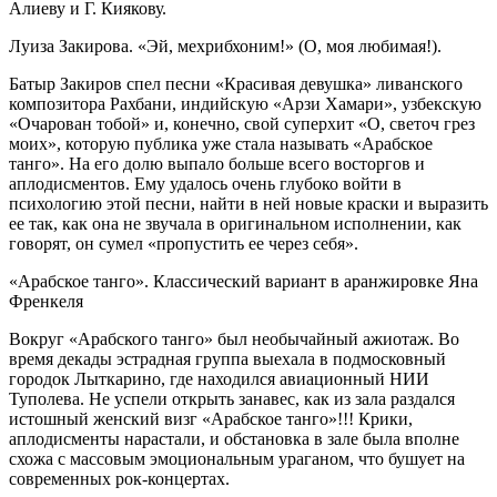
Алиеву и Г. Киякову.
Луиза Закирова. «Эй, мехрибхоним!» (О, моя любимая!).
Батыр Закиров спел песни «Красивая девушка» ливанского
композитора Рахбани, индийскую «Арзи Хамари», узбекскую
«Очарован тобой» и, конечно, свой суперхит «О, светоч грез
моих», которую публика уже стала называть «Арабское
танго». На его долю выпало больше всего восторгов и
аплодисментов. Ему удалось очень глубоко войти в
психологию этой песни, найти в ней новые краски и выразить
ее так, как она не звучала в оригинальном исполнении, как
говорят, он сумел «пропустить ее через себя».
«Арабское танго». Классический вариант в аранжировке Яна
Френкеля
Вокруг «Арабского танго» был необычайный ажиотаж. Во
время декады эстрадная группа выехала в подмосковный
городок Лыткарино, где находился авиационный НИИ
Туполева. Не успели открыть занавес, как из зала раздался
истошный женский визг «Арабское танго»!!! Крики,
аплодисменты нарастали, и обстановка в зале была вполне
схожа с массовым эмоциональным ураганом, что бушует на
современных рок-концертах.