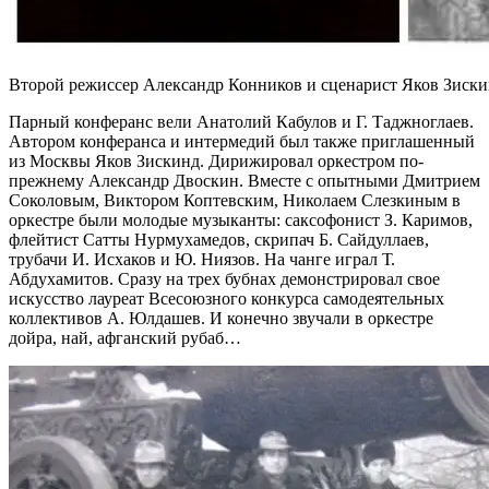
Второй режиссер Александр Конников и сценарист Яков Зискинд
Парный конферанс вели Анатолий Кабулов и Г. Таджноглаев.
Автором конферанса и интермедий был также приглашенный
из Москвы Яков Зискинд. Дирижировал оркестром по-
прежнему Александр Двоскин. Вместе с опытными Дмитрием
Соколовым, Виктором Коптевским, Николаем Слезкиным в
оркестре были молодые музыканты: саксофонист З. Каримов,
флейтист Сатты Нурмухамедов, скрипач Б. Сайдуллаев,
трубачи И. Исхаков и Ю. Ниязов. На чанге играл Т.
Абдухамитов. Сразу на трех бубнах демонстрировал свое
искусство лауреат Всесоюзного конкурса самодеятельных
коллективов А. Юлдашев. И конечно звучали в оркестре
дойра, най, афганский рубаб…