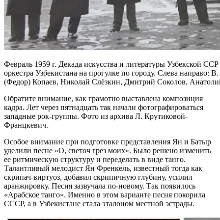
Февраль 1959 г. Декада искусства и литературы Узбекской СС
оркестра Узбекистана на прогулке по городу. Слева направо: В
(Федор) Копаев, Николай Слёзкин, Дмитрий Соколов, Анатол
Обратите внимание, как грамотно выставлена композиция
кадра. Лет через пятнадцать так начали фотографироваться
западные рок-группы. Фото из архива Л. Крутиковой-
Францкевич.
Особое внимание при подготовке представления Ян и Батыр
уделили песне «О, светоч грез моих». Было решено изменить
ее ритмическую структуру и переделать в виде танго.
Талантливый мелодист Ян Френкель, известный тогда как
скрипач-виртуоз, добавил скрипичную глубину, усилил
аранжировку. Песня зазвучала по-новому. Так появилось
«Арабское танго». Именно в этом варианте песня покорила
СССР, а в Узбекистане стала эталоном местной эстрады.