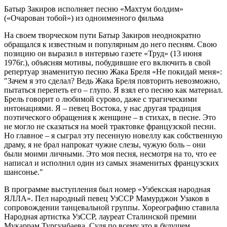
Батыр Закиров исполняет песню «Махтум болдим»
(«Очарован тобой») из одноименного фильма
На своем творческом пути Батыр Закиров неоднократно
обращался к известным и популярным до него песням. Свою
позицию он выразил в интервью газете «Труд» (13 июня
1976г.), объясняя мотивы, побудившие его включить в свой
репертуар знаменитую песню Жака Бреля «Не покидай меня»:
Зачем я это сделал? Ведь Жака Бреля повторить невозможно,
пытаться перепеть его – глупо. Я взял его песню как материал.
Брель говорит о любимой сурово, даже с трагическими
интонациями. Я – певец Востока, у нас другая традиция
поэтического обращения к женщине – в стихах, в песне. Это
не могло не сказаться на моей трактовке французской песни.
Но главное – я сыграл эту песенную новеллу как собственную
драму, я не брал напрокат чужие слезы, чужую боль – они
были моими личными. Это моя песня, несмотря на то, что ее
написал и исполнил один из самых знаменитых французских
шансонье.
В программе выступления был номер «Узбекская народная
ЯЛЛА». Пел народный певец УзССР Мамурджон Узаков в
сопровождении танцевальной группы. Хореографию ставила
Народная артистка УзССР, лауреат Сталинской премии
Мукаррам Тургунбаева. Судя по всему это в будущем