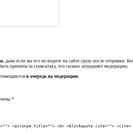
за
, даже если вы его не видите на сайте сразу после отправки. 
ть приняты за спам-атаку, что сильно затрудняет модерацию.
и помещаются
в очередь на модерацию
.
ечены
*
e=""> <acronym title=""> <b> <blockquote cite=""> <cite>