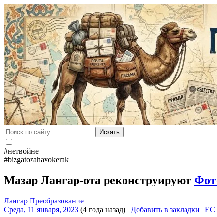
Искать
#нетвойне
#bizgatozahavokerak
Мазар Лангар-ота реконструируют
Фот
Лангар
Преобразование
Среда, 11 января, 2023
(4 года назад)
|
Добавить в закладки
|
EC