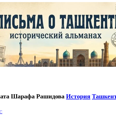
омата Шарафа Рашидова
История
Ташкен
C