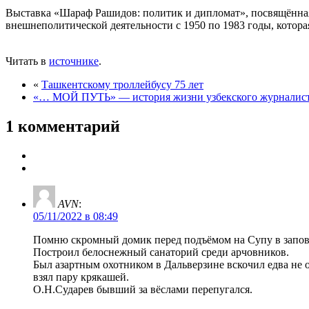
Выставка «Шараф Рашидов: политик и дипломат», посвящённая
внешнеполитической деятельности с 1950 по 1983 годы, котора
Читать в
источнике
.
«
Ташкентскому троллейбусу 75 лет
«… МОЙ ПУТЬ» — история жизни узбекского журналис
1 комментарий
AVN
:
05/11/2022 в 08:49
Помню скромный домик перед подъёмом на Супу в запове
Построил белоснежный санаторий среди арчовников.
Был азартным охотником в Дальверзине вскочил едва не 
взял пару крякашей.
О.Н.Сударев бывший за вёслами перепугался.