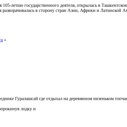
 105-летию государственного деятеля, открылась в Ташкентско
я разворачивалась в сторону стран Азии, Африки и Латинской А
та
»
днике Гуралашсай где отдыхал на деревянном низеньком топчан
опрокинув лодку и