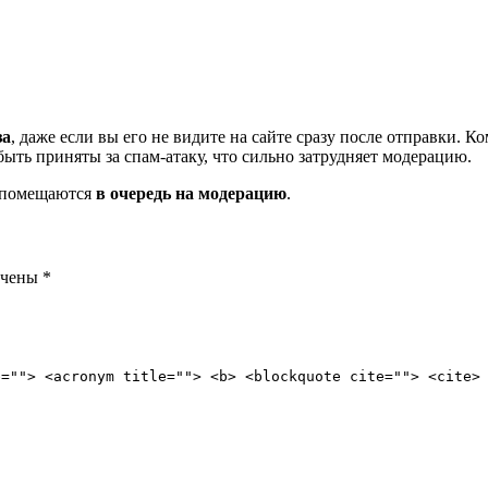
за
, даже если вы его не видите на сайте сразу после отправки. 
ть приняты за спам-атаку, что сильно затрудняет модерацию.
и помещаются
в очередь на модерацию
.
ечены
*
e=""> <acronym title=""> <b> <blockquote cite=""> <cite>