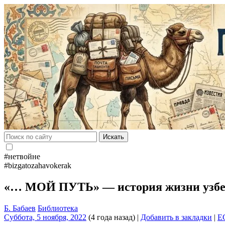
Искать
#нетвойне
#bizgatozahavokerak
«… МОЙ ПУТЬ» — история жизни узбе
Б. Бабаев
Библиотека
Суббота, 5 ноября, 2022
(4 года назад)
|
Добавить в закладки
|
E