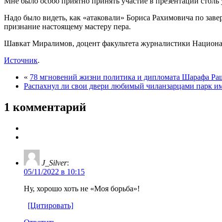
Мне было особо приятно принять участие в презентации столь у
Надо было видеть, как «атаковали» Бориса Рахимовича по зав
признание настоящему мастеру пера.
Шавкат Миралимов, доцент факультета журналистики Националь
Источник
.
«
78 мгновений жизни политика и дипломата Шарафа Ра
Распахнул ли свои двери любимый чиланзарцами парк и
1 комментарий
J_Silver
:
05/11/2022 в 10:15
Ну, хорошо хоть не «Моя борьба»!
[Цитировать]