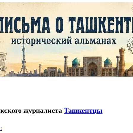
кского журналиста
Ташкентцы
C