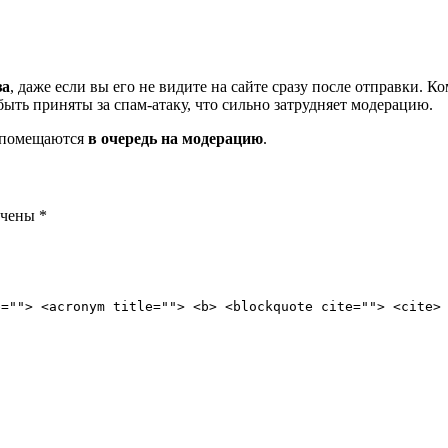
за
, даже если вы его не видите на сайте сразу после отправки. 
ть приняты за спам-атаку, что сильно затрудняет модерацию.
и помещаются
в очередь на модерацию
.
ечены
*
e=""> <acronym title=""> <b> <blockquote cite=""> <cite>