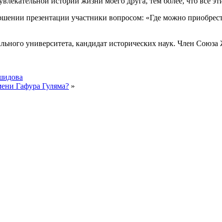
влекательной истории жизни моего друга, тем более, что все эт
ершении презентации участники вопросом: «Где можно приобрест
ного университета, кандидат исторических наук. Член Союза Ж
шидова
мени Гафура Гуляма?
»