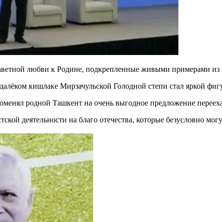
аветной любви к Родине, подкрепленные живыми примерами из 
алёком кишлаке Мирзачульской Голодной степи стал яркой фиг
променял родной Ташкент на очень выгодное предложение перее
ской деятельности на благо отечества, которые безусловно мо