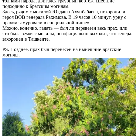
толпами народа, двигался траурный кортеж. Шествие
подходило к
Братским могилам
.
Здесь, рядом с могилой Юлдаша Ахунбабаева, похоронили
героя ВОВ генерала Рахимова. В 19 часов 10 минут, урну с
прахом замуровали в специальной нише».
Можно, конечно, гадать — был ли перевезён весь прах, или
это была земля с могилы, но официально выходит, что генерал
захоронен в Ташкенте.
PS. Позднее, прах был перенесён на нынешние Братские
могилы.