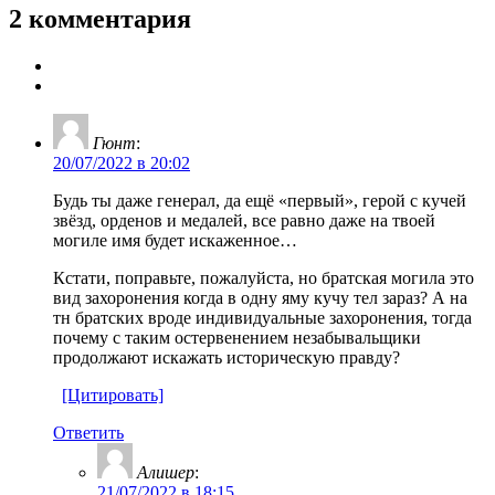
2 комментария
Гюнт
:
20/07/2022 в 20:02
Будь ты даже генерал, да ещё «первый», герой с кучей
звёзд, орденов и медалей, все равно даже на твоей
могиле имя будет искаженное…
Кстати, поправьте, пожалуйста, но братская могила это
вид захоронения когда в одну яму кучу тел зараз? А на
тн братских вроде индивидуальные захоронения, тогда
почему с таким остервенением незабывальщики
продолжают искажать историческую правду?
[Цитировать]
Ответить
Алишер
:
21/07/2022 в 18:15