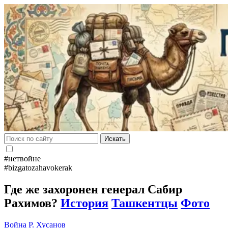
Искать
#нетвойне
#bizgatozahavokerak
Где же захоронен генерал Сабир
Рахимов?
История
Ташкентцы
Фото
Война
Р. Хусанов