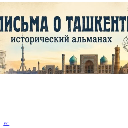
и
|
EC