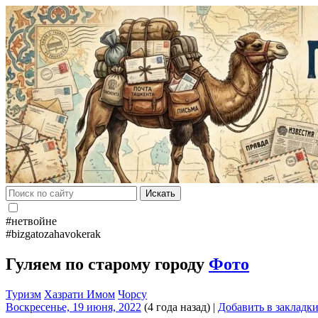
Искать
#нетвойне
#bizgatozahavokerak
Гуляем по старому городу
Фото
Туризм
Хазрати Имом
Чорсу
Воскресенье, 19 июня, 2022
(4 года назад)
|
Добавить в закладк