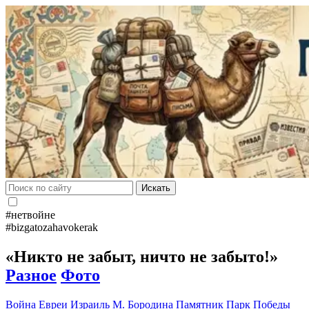
Искать
#нетвойне
#bizgatozahavokerak
«Никто не забыт, ничто не забыто!»
Разное
Фото
Война
Евреи
Израиль
М. Бородина
Памятник
Парк Победы