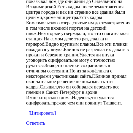
показывал дом,где они жили до Сидельного на
Владимирской.Есть кадры после землетрясения
центра города и как ни странно все здания были
целыми,кроме эпицентра.Есть кадры
Комсомольского озера,снятые им до землетрясения
в том числе входной портал на детский
пляж.Некоторые утверждали,что это спасательная
станция.На самом деле это раздевалка и
гардероб.Видно крупным планом.Все эти пленки
находятся у внука.Блинов не разрешал их давать в
прокат и бережно хранил.Удастся ли внука
уговорить оцифровать,не могу с точностью
ручаться.Знаю,что пленки сохранились в
отличном состоянии.Но из за конфликта с
некоторыми участниками сайта,Г.Блинов принял
окончательное решение не показывать эти
кадры.Слышал,что он собирался передать все
пленки в Санкт-Петербург в архив
Императорского дома.Надеюсь,что удастся
оцифровать,прежде чем они покинут Ташкент.
[Цитировать]
Ответить