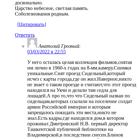
досконально.
Царство небесное, светлая память.
Соболезнования родным.
[Цитировать]
Ответить
Анатолий Грозный
:
03/03/2022 в 22:55
У него осталась целая коллекция фильмов,снятая
им лично в 1960-х годах на 8-мм.камеру.Снимки
уникальные.Снят проезд Сидельный,который
исчез с карты города,где он жил.Наверное,никто
не знает о таком проезде и считают,что этот проезд
находился на Укчи и делали там седла для
лошадей.А про то,что что Сидельный назван по
сидельцам,которых ссылали на поселение солдат
армии Российской империи и которым
запрещалось покидать эти места,никто не
знал.Есть кадры,где находился дом,в котором
проживал Дмитровский Н.В. первый директор
Ташкентской публичной библиотеки на
Владимирской,в последствии снесен.Блинов