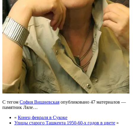
С тегом
София Вишневская
опубликовано 47 материалов —
памятник Ляле…
«
Конец февраля в Сукоке
Улицы старого Ташкента 1950-60-х годов в цвете
»