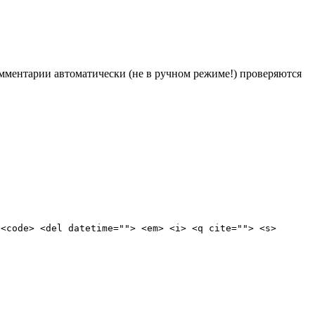
Комментарии автоматически (не в ручном режиме!) проверяются
 <code> <del datetime=""> <em> <i> <q cite=""> <s>