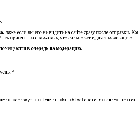
м.
за
, даже если вы его не видите на сайте сразу после отправки. 
ть приняты за спам-атаку, что сильно затрудняет модерацию.
и помещаются
в очередь на модерацию
.
ечены
*
e=""> <acronym title=""> <b> <blockquote cite=""> <cite>