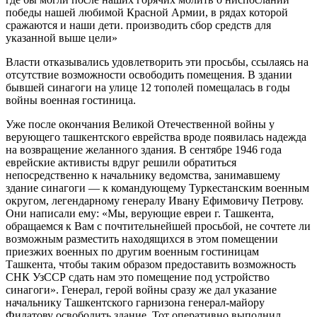
победы нашей любимой Красной Армии, в рядах которой
сражаются и наши дети. производить сбор средств для
указанной выше цели»
Власти отказывались удовлетворить эти просьбы, ссылаясь на
отсутствие возможности освободить помещения. В здании
бывшей синагоги на улице 12 тополей помещалась в годы
войны военная гостиница.
Уже после окончания Великой Отечественной войны у
верующего ташкентского еврейства вроде появилась надежда
на возвращение желанного здания. В сентябре 1946 года
еврейские активисты вдруг решили обратиться
непосредственно к начальнику ведомства, занимавшему
здание синагоги — к командующему Туркестанским военным
округом, легендарному генералу Ивану Ефимовичу Петрову.
Они написали ему: «Мы, верующие евреи г. Ташкента,
обращаемся к Вам с почтительнейшей просьбой, не сочтете ли
возможным разместить находящихся в этом помещении
приезжих военных по другим военным гостиницам
Ташкента, чтобы таким образом предоставить возможность
СНК УзССР сдать нам это помещение под устройство
синагоги». Генерал, герой войны сразу же дал указание
начальнику Ташкентского гарнизона генерал-майору
Филатову освободить здание. Тот оперативно выполнил