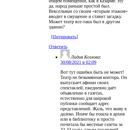
общем помещении, как в казарме. Ну
да, народ раньше простой был.
Вексельман со своим «вторым этажом»
вводит в смущение и ставит загадку.
Может театр все-таки был в другом
здании?
[Цитировать]
Ответить
Лидия Козлова
:
30/08/2021 в 02:09
Вот тут ошибки быть не может!
Театр не безымянная контора. Он
выпускает афиши своих
спектаклей, ежедневно даёт
объявление в газетах,
естественно для широкой
публики сообщает адрес
представлений. Жаль, что живу я
далеко. Иначе бы пошла в архив
или в библиотеку и просто
почитала бы местные газеты за
32-33 годы, где на последней