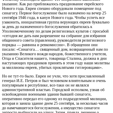
указание. Как раз приближалось празднование еврейского
Нового года. Евреи спешно оборудовали помещение под
синагогу. Первое богослужение было назначено на вечер 25
сентября 1946 года, в канун Нового года. Чтобы успеть все
узаконить, инициативная группа верующих евреев буквально
за день до назначенного богослужения обратилась к
Уполномоченному по делам религиозных культов с просьбой
«сегодня же дать нам разрешение на собрание для избрания
общинного совета (правления), руководителя религиозного
порядка — раввина и ревкомиссии». В обращении они
писали: «Синагога… священный дом, возвращенный нам по
указанию Великого вождя народов, божественного учителя,
Отца и Спасителя нашего, товарища Сталина, должна в дни
наступающих праздников принять в этом году наши молитвы
за миллионы евреев, убитых проклятыми гитлеровцами».
Но не тут-то было. Евреи не учли, что хотя прославленный
генерал И.Е. Петров и был человеком влиятельным и очень
популярным в республике, все-таки он не являлся
административной властью. Городской исполком, узнав об
освобождении военными здания бывшей синагоги,
оперативно передал его одному из подразделений милиции,
которая и заняла здание днем 25 сентября, за несколько часов
до намечавшегося богослужения, а имущество синагоги
запросто выбросили на улицу. Затем, правда, решение о