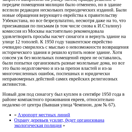
передаче помещения милиции было отменено, но в здание
вселили редакции нескольких периодических изданий. Были
новые обращения верующего еврейства к правительству
Узбекистана, но все безрезультатно, несмотря даже на то, что
приезжавшая по письмам (в том числе снова к И.Сталину)
комиссия из Москвы настоятельно рекомендовала
удовлетворить просьбы насчет синагоги и вернуть здание на
улице 12 тополей. К 1950 году ташкентское еврейство
очевидно смирилось с мыслью о невозможности возвращения
исторического здания и решило купить новое здание. Хотя
совсем уж без молельных помещений евреи не оставались,
были попытки организовать разные молельные дома, но все
это было недолговечно и из-за препон властей и из-за
многочисленных ошибок, поспешных и юридически
неправомерных действий самих еврейских религиозных
активистов.
Новый дом под синагогу был куплен в сентябре 1950 года в
районе компактного проживания евреев, относительно
недалеко от центра (бывшая улица Чемпион, дом № 67).
«
Аэропорт местных линий
Охрану деревьев усилят, будет организована
экологическая полиция
»