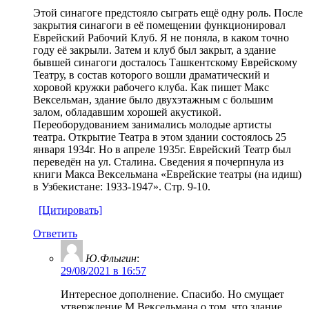
Этой синагоге предстояло сыграть ещё одну роль. После
закрытия синагоги в её помещении функционировал
Еврейский Рабочий Клуб. Я не поняла, в каком точно
году её закрыли. Затем и клуб был закрыт, а здание
бывшей синагоги досталось Ташкентскому Еврейскому
Театру, в состав которого вошли драматический и
хоровой кружки рабочего клуба. Как пишет Макс
Вексельман, здание было двухэтажным с большим
залом, обладавшим хорошей акустикой.
Переоборудованием занимались молодые артисты
театра. Открытие Театра в этом здании состоялось 25
января 1934г. Но в апреле 1935г. Еврейский Театр был
переведён на ул. Сталина. Сведения я почерпнула из
книги Макса Вексельмана «Еврейские театры (на идиш)
в Узбекистане: 1933-1947». Стр. 9-10.
[Цитировать]
Ответить
Ю.Флыгин
:
29/08/2021 в 16:57
Интересное дополнение. Спасибо. Но смущает
утверждение М.Вексельмана о том, что здание