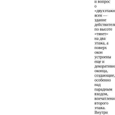
и вопрос
о
«двухэтажн
ясен —
здание
действител
по высоте
«тянет»
на два
этажа, а
поверх
окон
устроены
еще и
декоративн
оконца,
создающие,
особенно
над
парадным
входом,
впечатлени
второго
этажа.
Внутри