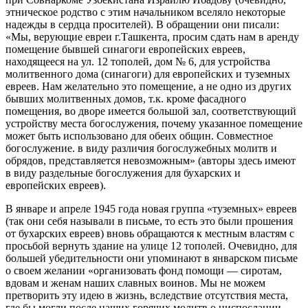
этническое родство с этим начальником вселяло некоторые
надежды в сердца просителей). В обращении они писали:
«Мы, верующие евреи г.Ташкента, просим сдать нам в аренду
помещение бывшей синагоги европейских евреев,
находящееся на ул. 12 тополей, дом № 6, для устройства
молитвенного дома (синагоги) для европейских и туземных
евреев. Нам желательно это помещение, а не одно из других
бывших молитвенных домов, т.к. кроме фасадного
помещения, во дворе имеется большой зал, соответствующий
устройству места богослужения, почему указанное помещение
может быть использовано для обеих общин. Совместное
богослужение. в виду различия богослужебных молитв и
обрядов, представляется невозможным» (авторы здесь имеют
в виду раздельные богослужения для бухарских и
европейских евреев).
В январе и апреле 1945 года новая группа «туземных» евреев
(так они себя называли в письме, то есть это были прошения
от бухарских евреев) вновь обращаются к местным властям с
просьбой вернуть здание на улице 12 тополей. Очевидно, для
большей убедительности они упоминают в январском письме
о своем желании «организовать фонд помощи — сиротам,
вдовам и женам наших славных воинов. Мы не можем
претворить эту идею в жизнь, вследствие отсутствия места,
где бы могли после наших горячих молитв о ниспослании