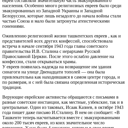
евреи составляли значительную часть эвакуированного
населения. Особенно много религиозных евреев было среди
эвакуированных из Западной Украины и Западной
Белоруссии, которые лишь незадолго до начала войны стали
частью Союза и мало были затронуты атеистическими
гонениями.
Оживлению религиозной жизни ташкентских евреев , как и
представителей всех других конфессий, способствовала
встреча в начале сентября 1943 года главы советского
правительства И.В. Сталина с иерархами Русской
Православной Церкви. После этого ослабло давление на
конфессии, стали открываться храмы.
У евреев появилась надежда на возвращение им здания
синагоги на улице Двенадцати тополей — она была
привлекательна как находившаяся в самом центре города, и
по размерам, и с ней была связана определенная историческая
традиция.
Верующие еврейские активисты обращаются с письмами в
разные советские инстанции, как местные, узбекские, так и в
центральные. Один из таковых, Исаак Казиев, в октябре 1943
года пишет даже письмо И.Сталину. В нем он сообщает: «В
Ташкенте теперь насчитывается вместе с эвакуированными
около 200 тысяч евреев, из коих значительное число
верующих. У нас было 4 синагоги, которые в свое время