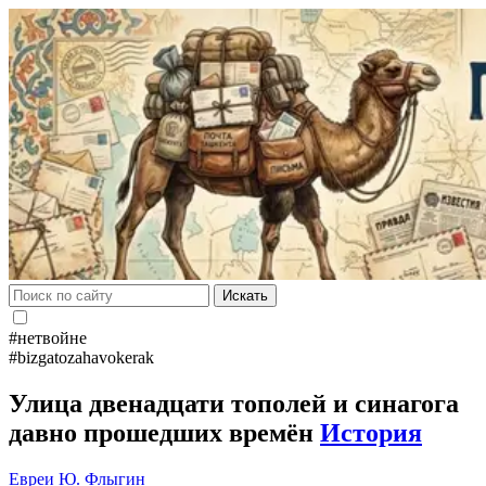
Искать
#нетвойне
#bizgatozahavokerak
Улица двенадцати тополей и синагога
давно прошедших времён
История
Евреи
Ю. Флыгин