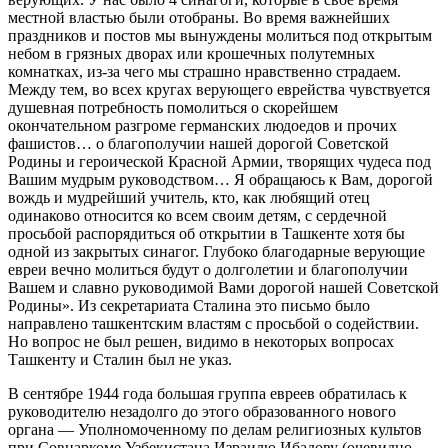
местной властью были отобраны. Во время важнейших
праздников и постов мы вынуждены молиться под открытым
небом в грязных дворах или крошечных полутемных
комнатках, из-за чего мы страшно нравственно страдаем.
Между тем, во всех кругах верующего еврейства чувствуется
душевная потребность помолиться о скорейшем
окончательном разгроме германских людоедов и прочих
фашистов… о благополучии нашей дорогой Советской
Родины и героической Красной Армии, творящих чудеса под
Вашим мудрым руководством… Я обращаюсь к Вам, дорогой
вождь и мудрейший учитель, кто, как любящий отец
одинаково относится ко всем своим детям, с сердечной
просьбой распорядиться об открытии в Ташкенте хотя бы
одной из закрытых синагог. Глубоко благодарные верующие
евреи вечно молиться будут о долголетии и благополучии
Вашем и славно руководимой Вами дорогой нашей Советской
Родины». Из секретариата Сталина это письмо было
направлено ташкентским властям с просьбой о содействии.
Но вопрос не был решен, видимо в некоторых вопросах
Ташкенту и Сталин был не указ.
В сентябре 1944 года большая группа евреев обратилась к
руководителю незадолго до этого образованного нового
органа — Уполномоченному по делам религиозных культов
при Совнаркоме Узбекистана Израилю Ибадову (очевидно,