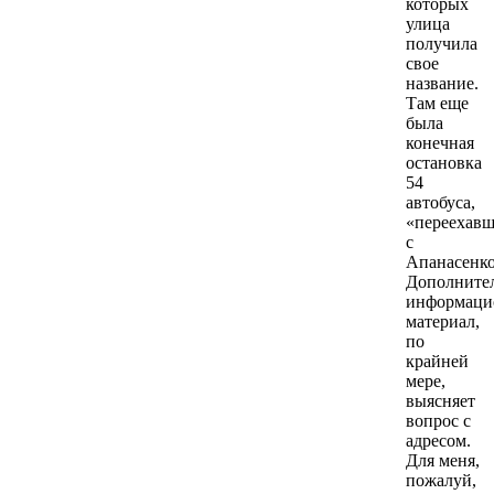
которых
улица
получила
свое
название.
Там еще
была
конечная
остановка
54
автобуса,
«переехавш
с
Апанасенко
Дополните
информац
материал,
по
крайней
мере,
выясняет
вопрос с
адресом.
Для меня,
пожалуй,