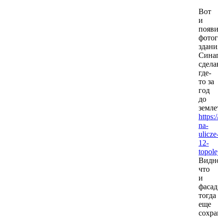
Вот
и
появи
фото
здани
Синаг
сдела
где-
то за
год
до
земле
https:
na-
ulicze
12-
topole
Видн
что
и
фасад
тогда
еще
сохра