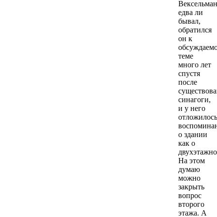
Вексельма
едва ли
бывал,
обратился
он к
обсуждаем
теме
много лет
спустя
после
существова
синагоги,
и у него
отложилос
воспомина
о здании
как о
двухэтажно
На этом
думаю
можно
закрыть
вопрос
второго
этажа. А