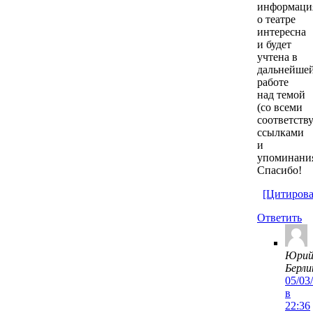
информаци
о театре
интересна
и будет
учтена в
дальнейше
работе
над темой
(со всеми
соответст
ссылками
и
упоминани
Спасибо!
[Цитирова
Ответить
Юри
Берли
05/03
в
22:36