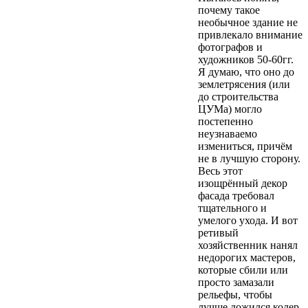
почему такое
необычное здание не
привлекало внимание
фотографов и
художников 50-60гг.
Я думаю, что оно до
землетрясения (или
до строительства
ЦУМа) могло
постепенно
неузнаваемо
измениться, причём
не в лучшую сторону.
Весь этот
изощрённый декор
фасада требовал
тщательного и
умелого ухода. И вот
ретивый
хозяйственник нанял
недорогих мастеров,
которые сбили или
просто замазали
рельефы, чтобы
лучше ложился колер