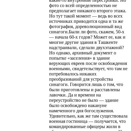
какие-то внутренние перестройки. Но
фото со всей определенностью не
предполагает никакого второго этажа.
Но тут такой момент — ведь во всех
источниках приводится одна и та же
фотография, дореволюционный вид
синагоги.Были ли фото, скажем, 50-х
— начала 60-х годов? Может ее, как и
многие другие здания в Ташкенте
надстраивали, сделали двухэтажной?
Но однако, архивный документ о
попытке «заселения» в здание
верующих евреев после освобождения
военными, свидетельствует, что там не
потребовалось никаких
преобразований для устройства
синагоги. Говорится лишь о том, что
были приготовлены и расставлены
лавочки. Да и времени на
переустройство не было — здание
было освобождено накануне
намеченного дня богослужения.
Удивительно, как же там существовала
военная гостиница — получается, что
командированные офицеры жили в