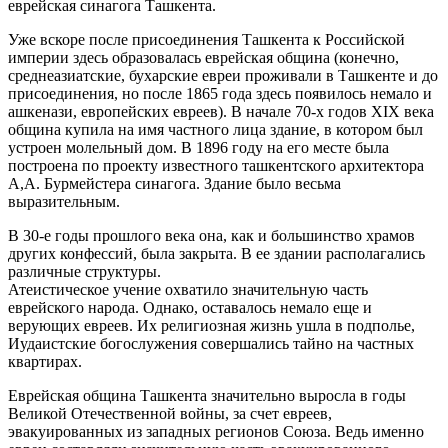
еврейская синагога Ташкента.
Уже вскоре после присоединения Ташкента к Российской
империи здесь образовалась еврейская община (конечно,
среднеазиатские, бухарские евреи проживали в Ташкенте и до
присоединения, но после 1865 года здесь появилось немало и
ашкенази, европейских евреев). В начале 70-х годов XIX века
община купила на имя частного лица здание, в котором был
устроен молельный дом. В 1896 году на его месте была
построена по проекту известного ташкентского архитектора
А,А. Бурмейстера синагога. Здание было весьма
выразительным.
В 30-е годы прошлого века она, как и большинство храмов
других конфессий, была закрыта. В ее здании располагались
различные структуры.
Атеистическое учение охватило значительную часть
еврейского народа. Однако, оставалось немало еще и
верующих евреев. Их религиозная жизнь ушла в подполье,
Иудаистские богослужения совершались тайно на частных
квартирах.
Еврейская община Ташкента значительно выросла в годы
Великой Отечественной войны, за счет евреев,
эвакуированных из западных регионов Союза. Ведь именно