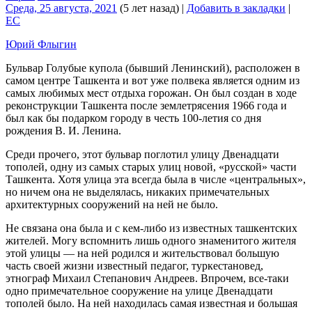
Среда, 25 августа, 2021
(5 лет назад)
|
Добавить в закладки
|
EC
Юрий Флыгин
Бульвар Голубые купола (бывший Ленинский), расположен в
самом центре Ташкента и вот уже полвека является одним из
самых любимых мест отдыха горожан. Он был создан в ходе
реконструкции Ташкента после землетрясения 1966 года и
был как бы подарком городу в честь 100-летия со дня
рождения В. И. Ленина.
Среди прочего, этот бульвар поглотил улицу Двенадцати
тополей, одну из самых старых улиц новой, «русской» части
Ташкента. Хотя улица эта всегда была в числе «центральных»,
но ничем она не выделялась, никаких примечательных
архитектурных сооружений на ней не было.
Не связана она была и с кем-либо из известных ташкентских
жителей. Могу вспомнить лишь одного знаменитого жителя
этой улицы — на ней родился и жительствовал большую
часть своей жизни известный педагог, туркестановед,
этнограф Михаил Степанович Андреев. Впрочем, все-таки
одно примечательное сооружение на улице Двенадцати
тополей было. На ней находилась самая известная и большая