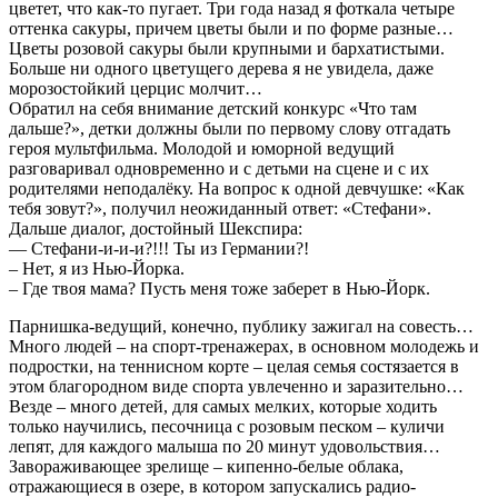
цветет, что как-то пугает. Три года назад я фоткала четыре
оттенка сакуры, причем цветы были и по форме разные…
Цветы розовой сакуры были крупными и бархатистыми.
Больше ни одного цветущего дерева я не увидела, даже
морозостойкий церцис молчит…
Обратил на себя внимание детский конкурс «Что там
дальше?», детки должны были по первому слову отгадать
героя мультфильма. Молодой и юморной ведущий
разговаривал одновременно и с детьми на сцене и с их
родителями неподалёку. На вопрос к одной девчушке: «Как
тебя зовут?», получил неожиданный ответ: «Стефани».
Дальше диалог, достойный Шекспира:
— Стефани-и-и-и?!!! Ты из Германии?!
– Нет, я из Нью-Йорка.
– Где твоя мама? Пусть меня тоже заберет в Нью-Йорк.
Парнишка-ведущий, конечно, публику зажигал на совесть…
Много людей – на спорт-тренажерах, в основном молодежь и
подростки, на теннисном корте – целая семья состязается в
этом благородном виде спорта увлеченно и заразительно…
Везде – много детей, для самых мелких, которые ходить
только научились, песочница с розовым песком – куличи
лепят, для каждого малыша по 20 минут удовольствия…
Завораживающее зрелище – кипенно-белые облака,
отражающиеся в озере, в котором запускались радио-