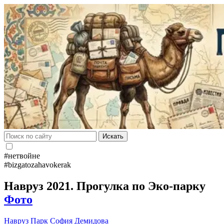
Искать
#нетвойне
#bizgatozahavokerak
Навруз 2021. Прогулка по Эко-парку
Фото
Навруз
Парк
София Демидова