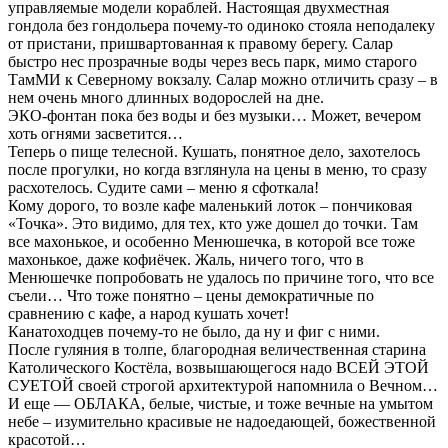
управляемые модели кораблей. Настоящая двухместная
гондола без гондольера почему-то одиноко стояла неподалеку
от пристани, пришвартованная к правому берегу. Салар
быстро нес прозрачные воды через весь парк, мимо старого
ТамМИ к Северному вокзалу. Салар можно отличить сразу – в
нем очень много длинных водорослей на дне.
ЭКО-фонтан пока без воды и без музыки… Может, вечером
хоть огнями засветится…
Теперь о пище телесной. Кушать, понятное дело, захотелось
после прогулки, но когда взглянула на цены в меню, то сразу
расхотелось. Судите сами – меню я сфоткала!
Кому дорого, то возле кафе маленький лоток – пончиковая
«Точка». Это видимо, для тех, кто уже дошел до точки. Там
все махонькое, и особенно Менюшечка, в которой все тоже
махонькое, даже кофиёчек. Жаль, ничего того, что в
Менюшечке попробовать не удалось по причине того, что все
съели… Что тоже понятно – цены демократичные по
сравнению с кафе, а народ кушать хочет!
Канатоходцев почему-то не было, да ну и фиг с ними.
После гуляния в толпе, благородная величественная старина
Католического Костёла, возвышающегося надо ВСЕЙ ЭТОЙ
СУЕТОЙ своей строгой архитектурой напомнила о Вечном…
И еще — ОБЛАКА, белые, чистые, и тоже вечные на умытом
небе – изумительно красивые не надоедающей, божественной
красотой…