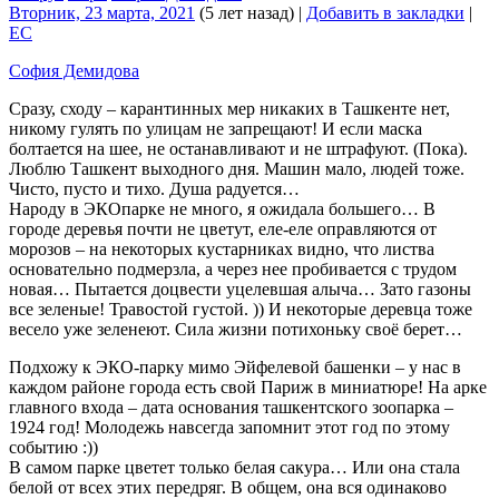
Вторник, 23 марта, 2021
(5 лет назад)
|
Добавить в закладки
|
EC
Cофия Демидова
Сразу, сходу – карантинных мер никаких в Ташкенте нет,
никому гулять по улицам не запрещают! И если маска
болтается на шее, не останавливают и не штрафуют. (Пока).
Люблю Ташкент выходного дня. Машин мало, людей тоже.
Чисто, пусто и тихо. Душа радуется…
Народу в ЭКОпарке не много, я ожидала большего… В
городе деревья почти не цветут, еле-еле оправляются от
морозов – на некоторых кустарниках видно, что листва
основательно подмерзла, а через нее пробивается с трудом
новая… Пытается доцвести уцелевшая алыча… Зато газоны
все зеленые! Травостой густой. )) И некоторые деревца тоже
весело уже зеленеют. Сила жизни потихоньку своё берет…
Подхожу к ЭКО-парку мимо Эйфелевой башенки – у нас в
каждом районе города есть свой Париж в миниатюре! На арке
главного входа – дата основания ташкентского зоопарка –
1924 год! Молодежь навсегда запомнит этот год по этому
событию :))
В самом парке цветет только белая сакура… Или она стала
белой от всех этих передряг. В общем, она вся одинаково