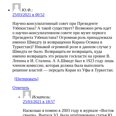
Ю.Ф.
:
25/03/2021 в 00:52
Научно-консультативный совет при Президенте
Узбекистана? А такой существует? Возможно речь идет
о научно-консультативном совете при музее первого
Президента Узбекистана? Огромная роль принадлежала
именно Шмидту (в возвращении Корана Османа в
Туркестан)? Никакой огромной роли в данном случае у
Шмидта не было. Возвращать-не возвращать, куда
именно возвращать это решали госвласти на уровне В.
Ленина и И. Сталина. А А.Шмидт был в 1923 году лишь
членом комиссии, которая должна была выполнить
решение властей — передать Коран из Уфы в Туркестан.
[Цитировать]
Ответить
Искатель
:
25/03/2021 в 18:57
Насколько я помню в 2003 году в журнале «Восток
свыше». Выпуск VI. была опубликована статья Ю.