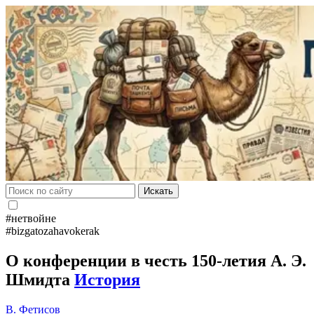
Искать
#нетвойне
#bizgatozahavokerak
О конференции в честь 150-летия А. Э.
Шмидта
История
В. Фетисов