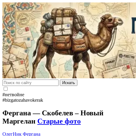
Искать
#нетвойне
#bizgatozahavokerak
Фергана — Скобелев – Новый
Маргелан
Старые фото
ОлегНик
Фергана