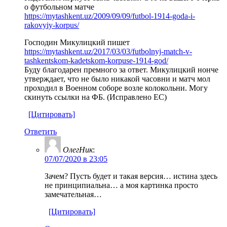
о футбольном матче
https://mytashkent.uz/2009/09/09/futbol-1914-goda-i-
rakovyiy-korpus/
Господин Микулицкий пишет
https://mytashkent.uz/2017/03/03/futbolnyj-match-v-
tashkentskom-kadetskom-korpuse-1914-god/
Буду благодарен премного за ответ. Микулицкий нонче
утверждает, что не было никакой часовни и матч мол
проходил в Военном соборе возле колокольни. Могу
скинуть ссылки на ФБ. (Исправлено ЕС)
[Цитировать]
Ответить
ОлегНик
:
07/07/2020 в 23:05
Зачем? Пусть будет и такая версия… истина здесь
не принципиальна… а моя картинка просто
замечательная…
[Цитировать]