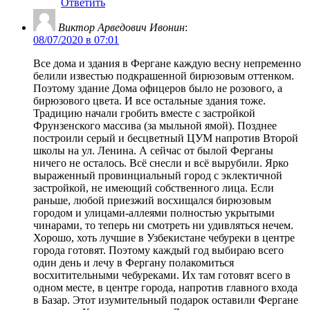
Ответить
Виктор Арведович Ивонин
:
08/07/2020 в 07:01
Все дома и здания в Фергане каждую весну непременно
белили известью подкрашенной бирюзовым оттенком.
Поэтому здание Дома офицеров было не розового, а
бирюзового цвета. И все остальные здания тоже.
Традицию начали гробить вместе с застройкой
Фрунзенского массива (за мыльной ямой). Позднее
построили серый и бесцветный ЦУМ напротив Второй
школы на ул. Ленина. А сейчас от былой Ферганы
ничего не осталось. Всё снесли и всё вырубили. Ярко
выраженный провинциальный город с эклектичной
застройкой, не имеющий собственного лица. Если
раньше, любой приезжий восхищался бирюзовым
городом и улицами-аллеями полностью укрытыми
чинарами, то теперь ни смотреть ни удивляться нечем.
Хорошо, хоть лучшие в Узбекистане чебуреки в центре
города готовят. Поэтому каждый год выбираю всего
один день и лечу в Фергану полакомиться
восхитительными чебуреками. Их там готовят всего в
одном месте, в центре города, напротив главного входа
в Базар. Этот изумительный подарок оставили Фергане