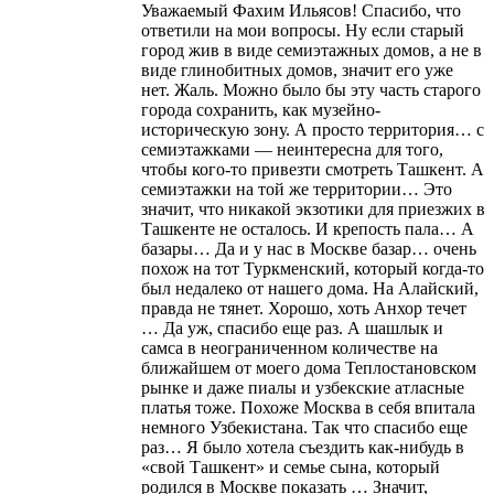
Уважаемый Фахим Ильясов! Спасибо, что
ответили на мои вопросы. Ну если старый
город жив в виде семиэтажных домов, а не в
виде глинобитных домов, значит его уже
нет. Жаль. Можно было бы эту часть старого
города сохранить, как музейно-
историческую зону. А просто территория… с
семиэтажками — неинтересна для того,
чтобы кого-то привезти смотреть Ташкент. А
семиэтажки на той же территории… Это
значит, что никакой экзотики для приезжих в
Ташкенте не осталось. И крепость пала… А
базары… Да и у нас в Москве базар… очень
похож на тот Туркменский, который когда-то
был недалеко от нашего дома. На Алайский,
правда не тянет. Хорошо, хоть Анхор течет
… Да уж, спасибо еще раз. А шашлык и
самса в неограниченном количестве на
ближайшем от моего дома Теплостановском
рынке и даже пиалы и узбекские атласные
платья тоже. Похоже Москва в себя впитала
немного Узбекистана. Так что спасибо еще
раз… Я было хотела съездить как-нибудь в
«свой Ташкент» и семье сына, который
родился в Москве показать … Значит,