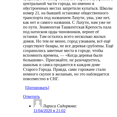
центральной части города, но именно в
обустроенных местах запретили купаться. Школы
номер 21, на бывшей остановке общественного
транспорта под названием Лахути, увы, уже нет,
как нет и самого названия. С Лахути, нам уже не
по пути. Знаменитая Ташкентская Крепость пала
под натиском орды чиновников, вернее её
останки. Там осталось всего несколько жилых
домов. Но тем не менее, город узнаваем, всё ещё
существуют базары, не все деревья срублены. Ещё
сохранились заветные места в городе, чтобы
вспомнить времена, — «Когда деревья были
большими». Приезжайте, не разочаруетесь,
шашлык и самса продаются в каждом доме
Старого Города. Правда, сами горожане стали
немного скупее в желаньях, но это наблюдается
повсеместно в СНГ.
[Цитировать]
Ответить
Лариса Сидоркова
:
11/04/2020 в 21:02