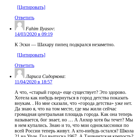
[Цитировать]
Ответить
Fahim Ilyasov
:
14/03/2020 в 09:19
К Эски — Шахару пипец подкрался незаметно.
[Цитировать]
Ответить
Лариса Сидоркова
:
11/04/2020 в 18:57
А что, «старый город» еще существует? Это здорово.
Хотела как нибудь вернуться в город детства показать
внукам. . Но мне сказали, что «города детства» уже нет.
Да знаю я, что на том месте, где мы жили сейчас
громадная центральная площадь города. Как она теперь
называется, бог знает, но … А Анхор хотя бы течет? Мы
в нем купались. Знаю и то, что мои одноклассники по
всей России теперь живут. А кто-нибудь остался? Школа
21 на Урде. Год выпуска 1967. А Ташкентская крепость?