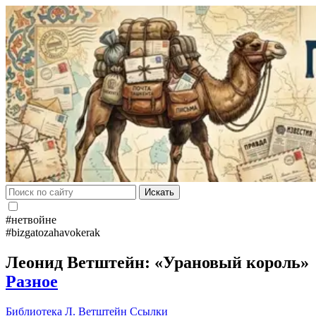
Искать
#нетвойне
#bizgatozahavokerak
Леонид Ветштейн: «Урановый король»
Разное
Библиотека
Л. Ветштейн
Ссылки