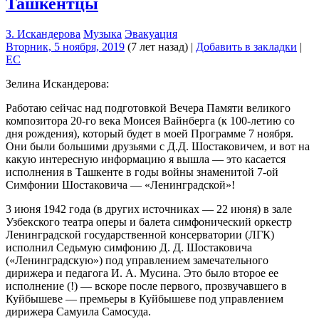
Ташкентцы
З. Искандерова
Музыка
Эвакуация
Вторник, 5 ноября, 2019
(7 лет назад)
|
Добавить в закладки
|
EC
Зелина Искандерова:
Работаю сейчас над подготовкой Вечера Памяти великого
композитора 20-го века Моисея Вайнберга (к 100-летию со
дня рождения), который будет в моей Программе 7 ноября.
Они были большими друзьями с Д.Д. Шостаковичем, и вот на
какую интересную информацию я вышла — это касается
исполнения в Ташкенте в годы войны знаменитой 7-ой
Симфонии Шостаковича — «Ленинградской»!
3 июня 1942 года (в других источниках — 22 июня) в зале
Узбекского театра оперы и балета симфонический оркестр
Ленинградской государственной консерватории (ЛГК)
исполнил Седьмую симфонию Д. Д. Шостаковича
(«Ленинградскую») под управлением замечательного
дирижера и педагога И. А. Мусина. Это было второе ее
исполнение (!) — вскоре после первого, прозвучавшего в
Куйбышеве — премьеры в Куйбышеве под управлением
дирижера Самуила Самосуда.