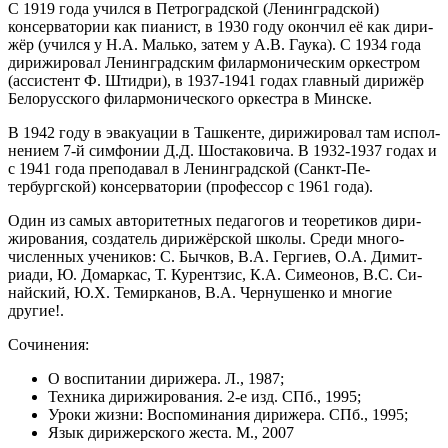
С 1919 года учил­ся в Петроградской (Ле­нинградской)
консерватории как пиа­нист, в 1930 году окон­чил её как ди­ри­
жёр (учил­ся у Н.А. Маль­ко, за­тем у А.В. Гау­ка). С 1934 года
ди­ри­жи­ро­вал Ле­нинградским фи­лар­мо­ническим ор­ке­ст­ром
(ас­си­стент Ф. Штид­ри), в 1937-1941 годах главный ди­ри­жёр
Бе­ло­русского фи­лар­мо­нического ор­ке­ст­ра в Мин­ске.
В 1942 году в эва­куа­ции в Таш­кен­те, ди­ри­жи­ро­вал там ис­пол­
не­ни­ем 7-й сим­фо­нии Д.Д. Шос­та­ко­ви­ча. В 1932-1937 годах и
с 1941 года пре­по­да­вал в Ле­нинградской (Санкт-Пе­
тербургской) консерватории (профессор с 1961 года).
Один из са­мых ав­то­ри­тет­ных пе­да­го­гов и тео­ре­ти­ков ди­ри­
жи­ро­ва­ния, соз­да­тель ди­ри­жёр­ской шко­лы. Сре­ди мно­го­
численных уче­ни­ков: С. Быч­ков, В.А. Гер­ги­ев, О.А. Ди­мит­
риа­ди, Ю. До­мар­кас, Т. Ку­рен­тзис, К.А. Си­ме­о­нов, В.С. Си­
най­ский, Ю.Х. Те­мир­ка­нов, В.А. Чер­ну­шен­ко и многие
другие!.
Сочинения:
О вос­пи­та­нии ди­ри­же­ра. Л., 1987;
Тех­ни­ка ди­ри­жи­ро­ва­ния. 2-е изд. СПб., 1995;
Уро­ки жиз­ни: Вос­по­ми­на­ния ди­ри­же­ра. СПб., 1995;
Язык ди­ри­жер­ско­го жес­та. М., 2007