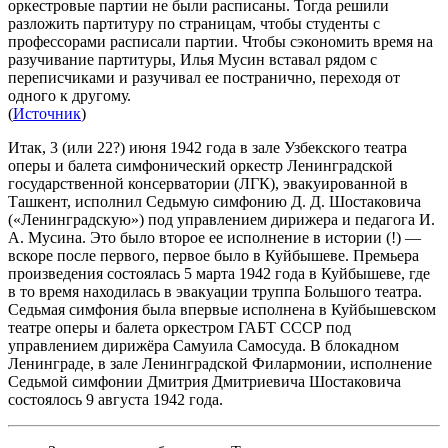
оркестровые партии не были расписаны. Тогда решили
разложить партитуру по страницам, чтобы студенты с
профессорами расписали партии. Чтобы сэкономить время на
разучивание партитуры, Илья Мусин вставал рядом с
переписчиками и разучивал ее постранично, переходя от
одного к другому.
(
Источник
)
Итак, 3 (или 22?) июня 1942 года в зале Узбекского театра
оперы и балета симфонический оркестр Ленинградской
государственной консерватории (ЛГК), эвакуированной в
Ташкент, исполнил Седьмую симфонию Д. Д. Шостаковича
(«Ленинградскую») под управлением дирижера и педагога И.
А. Мусина. Это было второе ее исполнение в истории (!) —
вскоре после первого, первое было в Куйбышеве. Премьера
произведения состоялась 5 марта 1942 года в Куйбышеве, где
в то время находилась в эвакуации труппа Большого театра.
Седьмая симфония была впервые исполнена в Куйбышевском
театре оперы и балета оркестром ГАБТ СССР под
управлением дирижёра Самуила Самосуда. В блокадном
Ленинграде, в зале Ленинградской Филармонии, исполнение
Седьмой симфонии Дмитрия Дмитриевича Шостаковича
состоялось 9 августа 1942 года.