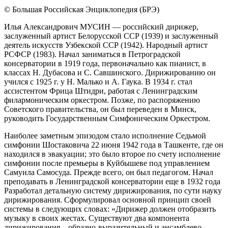
© Большая Российская Энциклопедия (БРЭ)
Илья Александрович МУСИН — российский дирижер,
заслуженный артист Белорусской ССР (1939) и заслуженный
деятель искусств Узбекской ССР (1942). Народный артист
РСФСР (1983). Начал заниматься в Петроградской
консерватории в 1919 года, первоначально как пианист, в
классах Н. Дубасова и С. Савшинского. Дирижированию он
учился с 1925 г. у Н. Малько и А. Гаука. В 1934 г. стал
ассистентом Фрица Штидри, работая с Ленинградским
филармоническим оркестром. Позже, по распоряжению
Советского правительства, он был переведен в Минск,
руководить Государственным Симфоническим Оркестром.
Наиболее заметным эпизодом стало исполнение Седьмой
симфонии Шостаковича 22 июня 1942 года в Ташкенте, где он
находился в эвакуации; это было второе по счету исполнение
симфонии после премьеры в Куйбышеве под управлением
Самуила Самосуда. Прежде всего, он был педагогом. Начал
преподавать в Ленинградской консерватории еще в 1932 года
Разработал детальную систему дирижирования, по сути науку
дирижирования. Сформулировал основной принцип своей
системы в следующих словах: «Дирижер должен отобразить
музыку в своих жестах. Существуют два компонента
дирижирования – образно-выразительный и ансамблево-