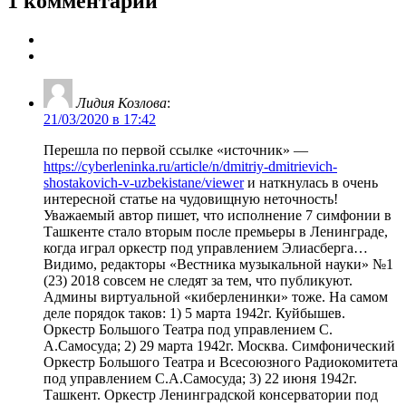
1 комментарий
Лидия Козлова
:
21/03/2020 в 17:42
Перешла по первой ссылке «источник» —
https://cyberleninka.ru/article/n/dmitriy-dmitrievich-
shostakovich-v-uzbekistane/viewer
и наткнулась в очень
интересной статье на чудовищную неточность!
Уважаемый автор пишет, что исполнение 7 симфонии в
Ташкенте стало вторым после премьеры в Ленинграде,
когда играл оркестр под управлением Элиасберга…
Видимо, редакторы «Вестника музыкальной науки» №1
(23) 2018 совсем не следят за тем, что публикуют.
Админы виртуальной «киберленинки» тоже. На самом
деле порядок таков: 1) 5 марта 1942г. Куйбышев.
Оркестр Большого Театра под управлением С.
А.Самосуда; 2) 29 марта 1942г. Москва. Симфонический
Оркестр Большого Театра и Всесоюзного Радиокомитета
под управлением С.А.Самосуда; 3) 22 июня 1942г.
Ташкент. Оркестр Ленинградской консерватории под