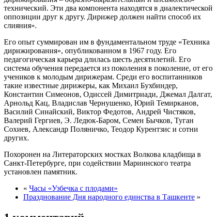
технический. Эти два компонента находятся в диалектической
оппозиции друг к другу. Дирижер должен найти способ их
слияния».
Его опыт суммирован им в фундаментальном труде «Техника
дирижирования», опубликованном в 1967 году. Его
педагогическая карьера длилась шесть десятилетий. Его
система обучения передается из поколения в поколение, от его
учеников к молодым дирижерам. Среди его воспитанников
такие известные дирижеры, как Михаил Бухбиндер,
Константин Симеонов, Одиссей Димитриади, Джемал Далгат,
Арнольд Кац, Владислав Чернушенко, Юрий Темирканов,
Василий Синайский, Виктор Федотов, Андрей Чистяков,
Валерий Гергиев, Э. Ледюк-Баром, Семен Бычков, Туган
Сохиев, Александр Поляничко, Теодор Курентзис и сотни
других.
Похоронен на Литераторских мостках Волкова кладбища в
Санкт-Петербурге, при содействии Мариинского театра
установлен памятник.
«
Часы «Узбечка с плодами»
Празднование Дня народного единства в Ташкенте
»