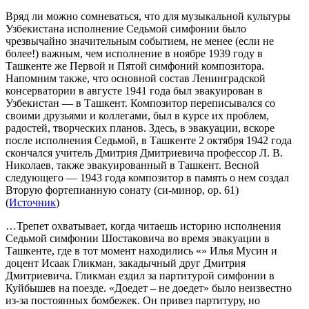
Вряд ли можно сомневаться, что для музыкальной культуры
Узбекистана исполнение Седьмой симфонии было
чрезвычайно значительным событием, не менее (если не
более!) важным, чем исполнение в ноябре 1939 году в
Ташкенте же Первой и Пятой симфоний композитора.
Напомним также, что основной состав Ленинградской
консерватории в августе 1941 года был эвакуирован в
Узбекистан — в Ташкент. Композитор переписывался со
своими друзьями и коллегами, был в курсе их проблем,
радостей, творческих планов. Здесь, в эвакуации, вскоре
после исполнения Седьмой, в Ташкенте 2 октября 1942 года
скончался учитель Дмитрия Дмитриевича профессор Л. В.
Николаев, также эвакуированный в Ташкент. Весной
следующего — 1943 года композитор в память о нем создал
Вторую фортепианную сонату (си-минор, ор. 61)
(
Источник
)
…Трепет охватывает, когда читаешь историю исполнения
Седьмой симфонии Шостаковича во время эвакуации в
Ташкенте, где в тот момент находились «» Илья Мусин и
доцент Исаак Гликман, закадычный друг Дмитрия
Дмитриевича. Гликман ездил за партитурой симфонии в
Куйбышев на поезде. «Доедет – не доедет» было неизвестно
из-за постоянных бомбежек. Он привез партитуру, но