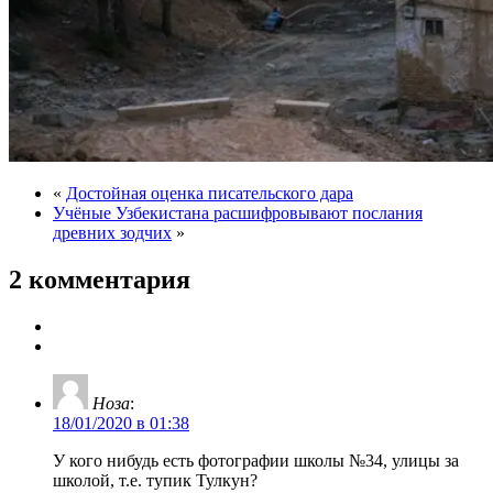
«
Достойная оценка писательского дара
Учёные Узбекистана расшифровывают послания
древних зодчих
»
2 комментария
Ноза
:
18/01/2020 в 01:38
У кого нибудь есть фотографии школы №34, улицы за
школой, т.е. тупик Тулкун?