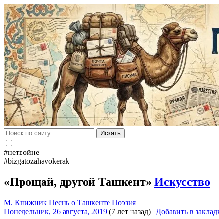
Искать
#нетвойне
#bizgatozahavokerak
«Прощай, другой Ташкент»
Искусство
М. Книжник
Песнь о Ташкенте
Поэзия
Понедельник, 26 августа, 2019
(7 лет назад)
|
Добавить в заклад