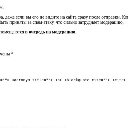
м.
за
, даже если вы его не видите на сайте сразу после отправки. 
ть приняты за спам-атаку, что сильно затрудняет модерацию.
и помещаются
в очередь на модерацию
.
ечены
*
e=""> <acronym title=""> <b> <blockquote cite=""> <cite>