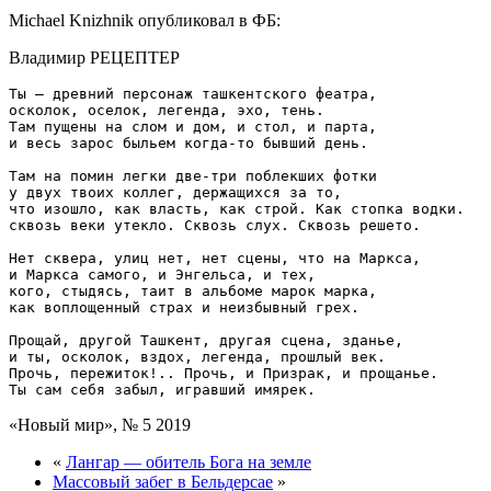
Michael Knizhnik опубликовал в ФБ:
Владимир РЕЦЕПТЕР
Ты — древний персонаж ташкентского феатра,

осколок, оселок, легенда, эхо, тень.

Там пущены на слом и дом, и стол, и парта,

и весь зарос быльем когда-то бывший день.

Там на помин легки две-три поблекших фотки

у двух твоих коллег, держащихся за то,

что изошло, как власть, как строй. Как стопка водки.

сквозь веки утекло. Сквозь слух. Сквозь решето.

Нет сквера, улиц нет, нет сцены, что на Маркса,

и Маркса самого, и Энгельса, и тех,

кого, стыдясь, таит в альбоме марок марка,

как воплощенный страх и неизбывный грех.

Прощай, другой Ташкент, другая сцена, зданье,

и ты, осколок, вздох, легенда, прошлый век.

Прочь, пережиток!.. Прочь, и Призрак, и прощанье.

«Новый мир», № 5 2019
«
Лангар — обитель Бога на земле
Массовый забег в Бельдерсае
»