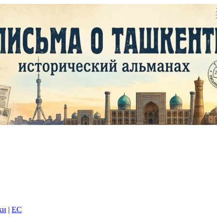
ки
|
EC