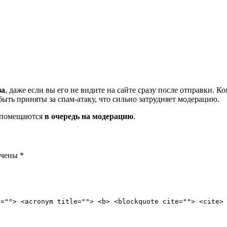
за
, даже если вы его не видите на сайте сразу после отправки. 
ть приняты за спам-атаку, что сильно затрудняет модерацию.
и помещаются
в очередь на модерацию
.
ечены
*
e=""> <acronym title=""> <b> <blockquote cite=""> <cite>