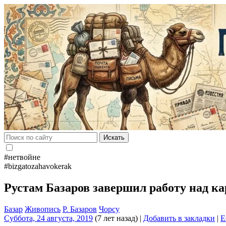
Искать
#нетвойне
#bizgatozahavokerak
Рустам Базаров завершил работу над к
Базар
Живопись
Р. Базаров
Чорсу
Суббота, 24 августа, 2019
(7 лет назад)
|
Добавить в закладки
|
E