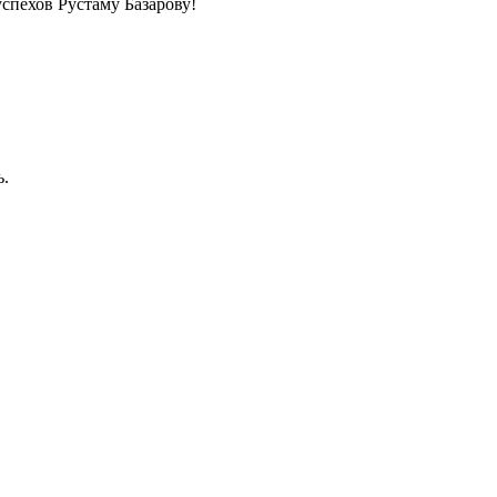
спехов Рустаму Базарову!
ь.