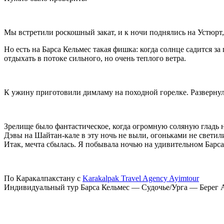
Мы встретили роскошный закат, и к ночи поднялись на Устюрт, 
Но есть на Барса Кельмес такая фишка: когда солнце садится з
отдыхать в потоке сильного, но очень теплого ветра.
К ужину приготовили димламу на походной горелке. Развернули
Зрелище было фантастическое, когда огромную соляную гладь 
Дэвы на Шайтан-кале в эту ночь не выли, огоньками не светил
Итак, мечта сбылась. Я побывала ночью на удивительном Барса К
По Каракалпакстану с
Karakalpak Travel Agency Ayimtour
Индивидуальный тур Барса Кельмес — Судочье/Урга — Берег А