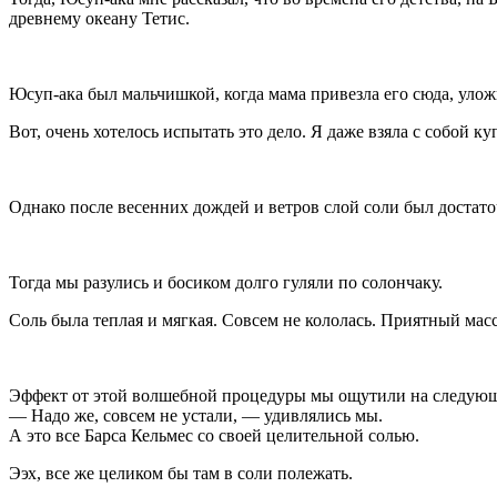
древнему океану Тетис.
Юсуп-ака был мальчишкой, когда мама привезла его сюда, улож
Вот, очень хотелось испытать это дело. Я даже взяла с собой ку
Однако после весенних дождей и ветров слой соли был достато
Тогда мы разулись и босиком долго гуляли по солончаку.
Соль была теплая и мягкая. Совсем не кололась. Приятный мас
Эффект от этой волшебной процедуры мы ощутили на следующий
— Надо же, совсем не устали, — удивлялись мы.
А это все Барса Кельмес со своей целительной солью.
Ээх, все же целиком бы там в соли полежать.