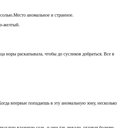
я солью.Место аномальное и странное.
но-желтый.
ца норы раскапывала, чтобы до сусликов добраться. Все в
 Когда впервые попадаешь в эту аномальную зону, несколько
 рыхлую влажную соль, и они так лежали, отдавая болезнь