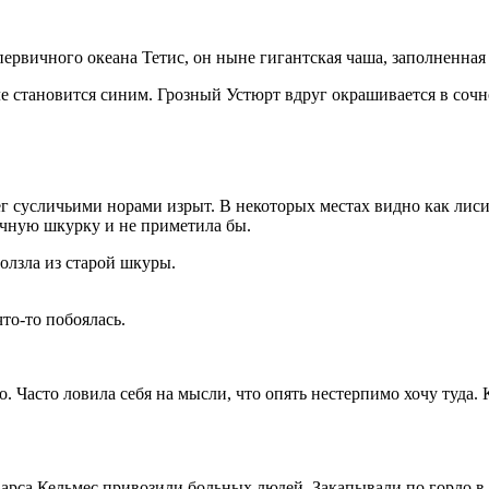
 первичного океана Тетис, он ныне гигантская чаша, заполненна
оле становится синим. Грозный Устюрт вдруг окрашивается в соч
рег сусличьими норами изрыт. В некоторых местах видно как лиси
рачную шкурку и не приметила бы.
олзла из старой шкуры.
то-то побоялась.
о. Часто ловила себя на мысли, что опять нестерпимо хочу туда.
а Барса Кельмес привозили больных людей. Закапывали по горло в