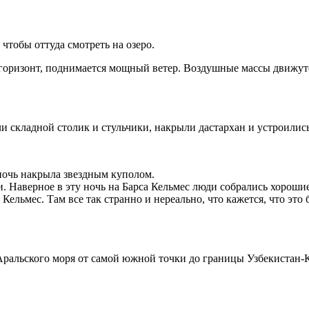
чтобы оттуда смотреть на озеро.
а горизонт, поднимается мощный ветер. Воздушные массы движутся
 складной столик и стульчики, накрыли дастархан и устроились
ночь накрыла звездным куполом.
и. Наверное в эту ночь на Барса Кельмес люди собрались хорошие
ельмес. Там все так странно и нереально, что кажется, что это 
ральского моря от самой южной точки до границы Узбекистан-