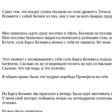
Совет тем, что поедет гулять босиком по соли древнего Тетиса:
Возьмите с собой ботики из пвх, они у нас на всех базарах про
Мне пришлось одеть сразу носочки и обувь. Босиком по пухляк
Мои носочки буквально закристаллизовались кубиками соли, к
Кстати, соль Барса Кельмеса можно с себя не смывать. Не знаю
Этот момент с несмыванием с себя соли Барса Кельмеса подска
натянули. Сколько их не уговаривали полить на них из баклаже
Сказали, что так надо, и это полезно.
В общем правы были эти мудрые корейцы.Проверила на себе.
На Барса Кельмес мы приехали к вечеру. Была идея заночевать п
У меня свой интерес побывать ночью на легендарном солончаке
огоньки.
Нужно было проверить.