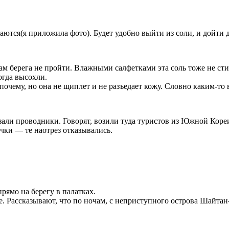
даются(я приложила фото). Будет удобно выйти из соли, и дойти 
ам берега не пройти. Влажными салфетками эта соль тоже не сти
огда высохли.
 почему, но она не щиплет и не разъедает кожу. Словно каким-т
зали проводники. Говорят, возили туда туристов из Южной Кореи
чки — те наотрез отказывались.
рямо на берегу в палатках.
. Рассказывают, что по ночам, с неприступного острова Шайтан