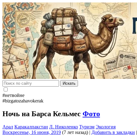
Искать
#нетвойне
#bizgatozahavokerak
Ночь на Барса Кельмес
Фото
Арал
Каракалпакстан
Л. Николенко
Туризм
Экология
Воскресенье, 16 июня, 2019
(7 лет назад)
|
Добавить в закладки