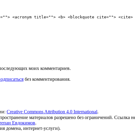
e=""> <acronym title=""> <b> <blockquote cite=""> <cite>
ля последующих моих комментариев.
подписаться
без комментирования.
ии:
Creative Commons Attribution 4.0 International
.
 распространение материалов разрешено без ограничений. Ссылка н
тепан Евдокимов
.
ия домена, интернет-услуги).