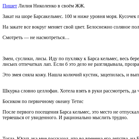
Пишет
Лилия Николенко в своём ЖЖ.
Закат на шоре Барсакельмес. 100 м ниже уровня моря. Кусочек
На закате все вокруг меняет свой цвет. Белоснежно соляное п
Смотреть — не насмотреться…
Змеи, суслики, лисы. Иду по пухляку к Барса кельмес, весь бе
лисьих отпечатках лап. Если б это дело не разглядывала, проз
Это змея сняла кожу. Нашла колючий кустик, зацепилась, и вып
Шкурка словно целлофан. Хотела взять в руки рассмотреть, да ч
Босиком по первичному океану Тетис
После первого посещения Барса кельмес, это место не отпускал
теряешься от увиденного. И рационально мыслить трудно.
Тогда, Юсуп-ака мне рассказал, что во времена его детства, н