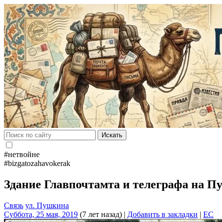
Искать
#нетвойне
#bizgatozahavokerak
Здание Главпочтамта и телеграфа на 
Связь
ул. Пушкина
Суббота, 25 мая, 2019
(7 лет назад)
|
Добавить в закладки
|
EC