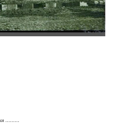
тажки ………