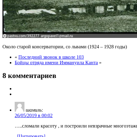
Около старой консерватории, со львами (1924 – 1928 годы)
«
Последний звонок в школе 103
Бойцы отряда имени Иммануила Канта
»
8 комментариев
шамиль
:
26/05/2019 в 00:02
…..сломали красоту , и построили невзрачные многоэ
[Цитировать]