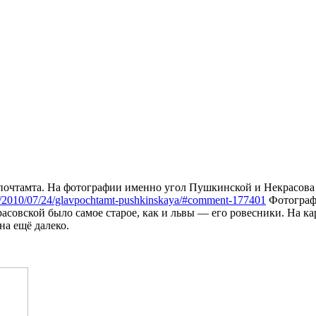
 почтамта. На фотографии именно угол Пушкинской и Некрасова 
uz/2010/07/24/glavpochtamt-pushkinskaya/#comment-177401
Фотографи
асовской было самое старое, как и львы — его ровесники. На к
а ещё далеко.