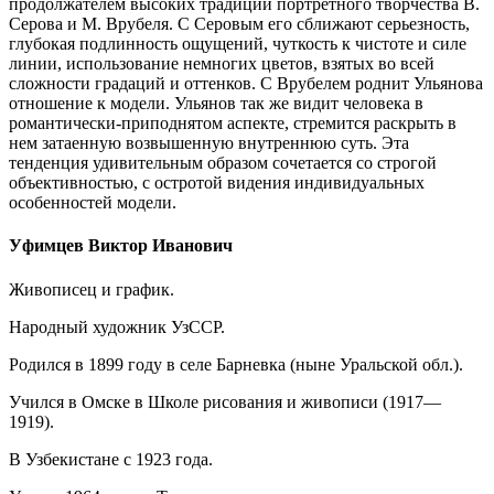
продолжателем высоких традиций портретного творчества В.
Серова и М. Врубеля. С Серовым его сближают серьезность,
глубокая подлинность ощущений, чуткость к чистоте и силе
линии, использование немногих цветов, взятых во всей
сложности градаций и оттенков. С Врубелем роднит Ульянова
отношение к модели. Ульянов так же видит человека в
романтически-приподнятом аспекте, стремится раскрыть в
нем затаенную возвышенную внутреннюю суть. Эта
тенденция удивительным образом сочетается со строгой
объективностью, с остротой видения индивидуальных
особенностей модели.
Уфимцев Виктор Иванович
Живописец и график.
Народный художник УзССР.
Родился в 1899 году в селе Барневка (ныне Уральской обл.).
Учился в Омске в Школе рисования и живописи (1917—
1919).
В Узбекистане с 1923 года.