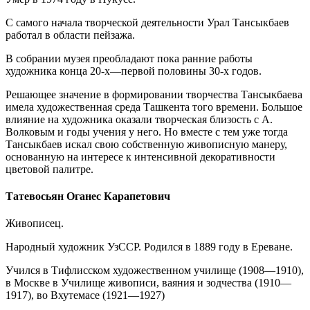
С самого начала творческой деятельности Урал Тансыкбаев
работал в области пейзажа.
В собрании музея преобладают пока ранние работы
художника конца 20-х—первой половины 30-х годов.
Решающее значение в формировании творчества Тансыкбаева
имела художественная среда Ташкента того времени. Большое
влияние на художника оказали творческая близость с А.
Волковым и годы учения у него. Но вместе с тем уже тогда
Тансыкбаев искал свою собственную живописную манеру,
основанную на интересе к интенсивной декоративности
цветовой палитре.
Татевосьян Оганес Карапетович
Живописец.
Народный художник УзССР. Родился в 1889 году в Ереване.
Учился в Тифлисском художественном училище (1908—1910),
в Москве в Училище живописи, ваяния и зодчества (1910—
1917), во Вхутемасе (1921—1927)