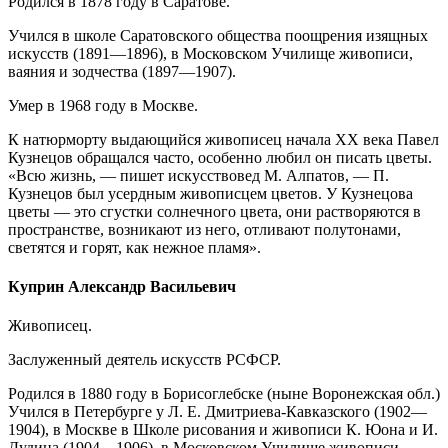
Родился в 1878 году в Саратове.
Учился в школе Саратовского общества поощрения изящных
искусств (1891—1896), в Московском Училище живописи,
ваяния и зодчества (1897—1907).
Умер в 1968 году в Москве.
К натюрморту выдающийся живописец начала XX века Павел
Кузнецов обращался часто, особенно любил он писать цветы.
«Всю жизнь, — пишет искусствовед М. Алпатов, — П.
Кузнецов был усердным живописцем цветов. У Кузнецова
цветы — это сгустки солнечного цвета, они растворяются в
пространстве, возникают из него, отливают полутонами,
светятся и горят, как нежное пламя».
Куприн Александр Васильевич
Живописец.
Заслуженный деятель искусств РСФСР.
Родился в 1880 году в Борисоглебске (ныне Воронежская обл.)
Учился в Петербурге у Л. Е. Дмитриева-Кавказского (1902—
1904), в Москве в Школе рисования и живописи К. Юона и И.
Дудина (1904—1906), в Московском Училище живописи,