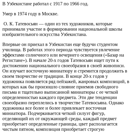
В Узбекистане работал с 1917 по 1966 год.
Умер в 1974 году в Москве.
О. К. Татевосьян — один из тех художников, которые
принимали участие в формировании национальной школы
изобразительного искусства Узбекистана.
Впервые он приехал в Узбекистан еще будучи студентом
училища. В работах этого периода чувствуется увлечение
эффектами солнечного или вечернего освещения («Базар на
Регистане»). В начале 20-х годов Татевосьян ищет пути к
достижению национального своеобразия в своей живописи.
Он изучает восточную миниатюру и стремится продолжить в
своем творчестве ее традиции. В конце 20-х годов у
художника появляется ряд пейзажей, жанровых композиций, в
которых как бы произошло слияние приемов свободного
письма и тщательно выписанной миниатюры с ее четкой
определенностью каждого предмета. Эти две тенденции
своеобразно переплелись в творчестве Татевосьяна. Однако
художника все более и более привлекает восточная
миниатюра. Подчеркивается четкий силуэт фигур,
отделяющий их от окружающей среды, каждый предмет
приобретает определенные границы, цвет располагается
чистым пятном, композиция приобретает строгую