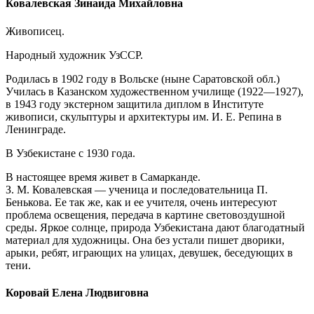
Ковалевская Зинаида Михайловна
Живописец.
Народный художник УзССР.
Родилась в 1902 году в Вольске (ныне Саратовской обл.)
Училась в Казанском художественном училище (1922—1927),
в 1943 году экстерном защитила диплом в Институте
живописи, скульптуры и архитектуры им. И. Е. Репина в
Ленинграде.
В Узбекистане с 1930 года.
В настоящее время живет в Самарканде.
З. М. Ковалевская — ученица и последовательница П.
Бенькова. Ее так же, как и ее учителя, очень интересуют
проблема освещения, передача в картине световоздушной
среды. Яркое солнце, природа Узбекистана дают благодатный
материал для художницы. Она без устали пишет дворики,
арыки, ребят, играющих на улицах, девушек, беседующих в
тени.
Коровай Елена Людвиговна