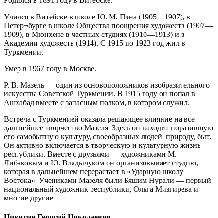
Родился в 1891 году в Витебске.
Учился в Витебске в школе Ю. М. Пэна (1905—1907), в
Петер¬бурге в школе Общества поощрения художеств (1907—
1909), в Мюнхене в частных студиях (1910—1913) и в
Академии художеств (1914). С 1915 по 1923 год жил в
Туркмении.
Умер в 1967 году в Москве.
Р. В. Мазель — один из основоположников изобразительного
искусства Советской Туркмении. В 1915 году он попал в
Ашхабад вместе с запасным полком, в котором служил.
Встреча с Туркменией оказала решающее влияние на все
дальнейшее творчество Мазеля. Здесь он находит поразившую
его самобытную культуру, своеобразных людей, природу, быт.
Он активно включается в творческую и культурную жизнь
республики. Вместе с друзьями — художниками М.
Либаковым и Ю. Владычуком он организовывает студию,
которая в дальнейшем перерастает в «Ударную школу
Востока». Учениками Мазеля были Бяшим Нурали — первый
национальный художник республики, Ольга Мизгирева и
многие другие.
Никитин Георгий Николаевич