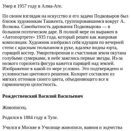
Умер в 1957 году в Алма-Ате.
По своим взглядам на искусство и его задачи Подковыров был
близок художникам Ташкента, группировавшимся вокруг А.
Волкова. Самобытность дарования Подковырова — в
большом поэтическом даре. В полной мере он выражен в
«Автопортрете» 1935 года, который решен как жанровая
композиция. Художник изобразил себя идущим по вечерней
степи с красным тюльпаном в руке, вдалеке видны юрта,
горящий костер. Умиротворенная и счастливая земля окутана
голубыми сумерками, в небе зажглись первые звезды. Из-за
низкого горизонта фигура кажется парящей над землей.
Изображение в какой-то мере условно. Это подтверждено и
условностью цветового решения. Колорит составлен из
мягких оттенков синего цвета, объединяющего все в
гармоничную целостность.
Рождественский Василий Васильевич
Живописец.
Родился в 1884 году в Туле.
Учился в Москве в Училище живописи, ваяния и зодчества