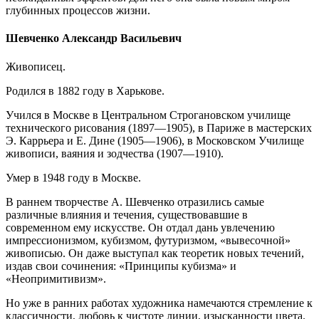
глубинных процессов жизни.
Шевченко Александр Васильевич
Живописец.
Родился в 1882 году в Харькове.
Учился в Москве в Центральном Строгановском училище
технического рисования (1897—1905), в Париже в мастерских
Э. Каррьера и Е. Дине (1905—1906), в Московском Училище
живописи, ваяния и зодчества (1907—1910).
Умер в 1948 году в Москве.
В раннем творчестве А. Шевченко отразились самые
различные влияния и течения, существовавшие в
современном ему искусстве. Он отдал дань увлечению
импрессионизмом, кубизмом, футуризмом, «вывесочной»
живописью. Он даже выступал как теоретик новых течений,
издав свои сочинения: «Принципы кубизма» и
«Неопримитивизм».
Но уже в ранних работах художника намечаются стремление к
классичности, любовь к чистоте линии, изысканности цвета.