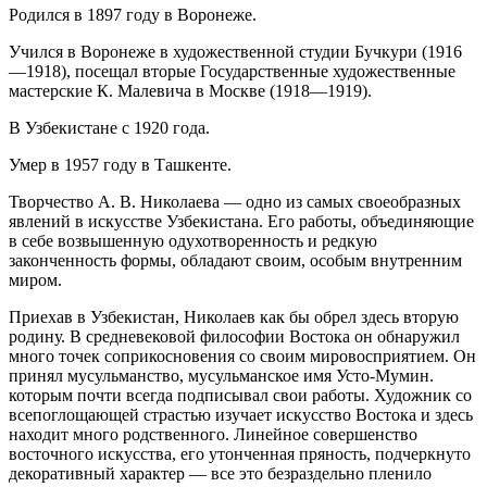
Родился в 1897 году в Воронеже.
Учился в Воронеже в художественной студии Бучкури (1916
—1918), посещал вторые Государственные художественные
мастерские К. Малевича в Москве (1918—1919).
В Узбекистане с 1920 года.
Умер в 1957 году в Ташкенте.
Творчество А. В. Николаева — одно из самых своеобразных
явлений в искусстве Узбекистана. Его работы, объединяющие
в себе возвышенную одухотворенность и редкую
законченность формы, обладают своим, особым внутренним
миром.
Приехав в Узбекистан, Николаев как бы обрел здесь вторую
родину. В средневековой философии Востока он обнаружил
много точек соприкосновения со своим мировосприятием. Он
принял мусульманство, мусульманское имя Усто-Мумин.
которым почти всегда подписывал свои работы. Художник со
всепоглощающей страстью изучает искусство Востока и здесь
находит много родственного. Линейное совершенство
восточного искусства, его утонченная пряность, подчеркнуто
декоративный характер — все это безраздельно пленило