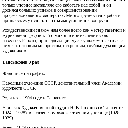
только упорнее заставляло его работать над собой, и он
добился больших успехов в совершенствовании
профессионального мастерства. Много трудностей в работе
пришлось ему испытать из-за ампутации правой руки.
Рождественский знаком нам более всего как мастер газетной и
журнальной графики. Его живописное наследие мало
известно. Работы, принадлежащие музею, знакомят зрителя с
ним как с тонким колористом, искренним, глубоко думающим
художником.
Тансыкбаев Урал
Живописец и график.
Народный художник СССР, действительный член Академии
художеств СССР.
Родился в 1904 году в Ташкенте.
Учился в Художественной студии Н. В. Розанова в Ташкенте
1924—1928), в Пензенском художественном училище (1928—
1929).
Умер в 1974 году в Нукусе.