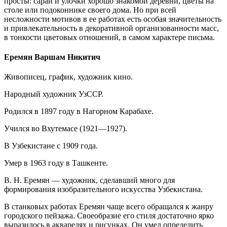
просты: сараи и улочки хорошо знакомой деревни, цветы на
столе или подоконнике своего дома. Но при всей
несложности мотивов в ее работах есть особая значительность
и привлекательность в декоративной организованности масс,
в тонкости цветовых отношений, в самом характере письма.
Еремян Варшам Никитич
Живописец, график, художник кино.
Народный художник УзССР.
Родился в 1897 году в Нагорном Карабахе.
Учился во Вхутемасе (1921—1927).
В Узбекистане с 1909 года.
Умер в 1963 году в Ташкенте.
В. Н. Еремян — художник, сделавший много для
формирования изобразительного искусства Узбекистана.
В станковых работах Еремян чаще всего обращался к жанру
городского пейзажа. Своеобразие его стиля достаточно ярко
выразилось в акварелях и рисунках. Он умел определить