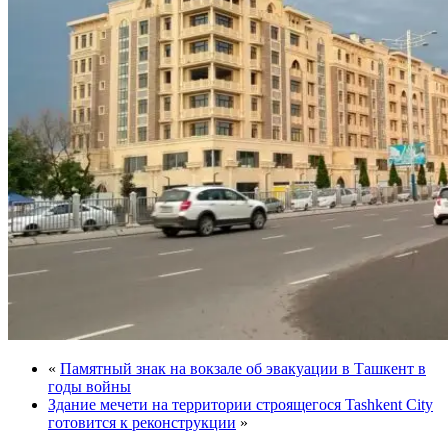
«
Памятный знак на вокзале об эвакуации в Ташкент в
годы войны
Здание мечети на территории строящегося Tashkent City
готовится к реконструкции
»