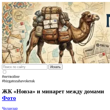
Искать
#нетвойне
#bizgatozahavokerak
ЖК «Новза» и минарет между домами
Фото
Чиланзар